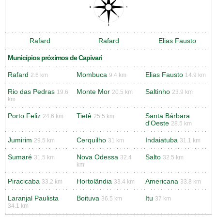
Rafard
Rafard
Elias Fausto
Municípios próximos de Capivari
Rafard
Mombuca
Elias Fausto
2.6 km
9.4 km
14.9 km
Rio das Pedras
Monte Mor
Saltinho
19.6
20.5 km
23.9 km
km
Porto Feliz
Tietê
Santa Bárbara
24.6 km
25.5 km
d'Oeste
28.5 km
Jumirim
Cerquilho
Indaiatuba
29.5 km
31 km
31.1 km
Sumaré
Nova Odessa
Salto
31.5 km
32.4
32.5 km
km
Piracicaba
Hortolândia
Americana
33.2 km
33.4 km
33.8 km
Laranjal Paulista
Boituva
Itu
36.5 km
37 km
34.1 km