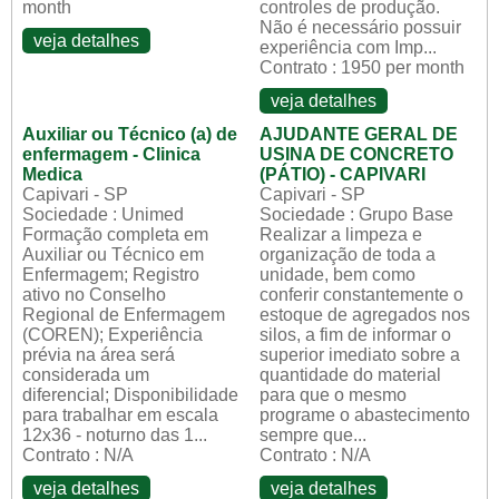
month
controles de produção.
Não é necessário possuir
veja detalhes
experiência com Imp...
Contrato : 1950 per month
veja detalhes
Auxiliar ou Técnico (a) de
AJUDANTE GERAL DE
enfermagem - Clinica
USINA DE CONCRETO
Medica
(PÁTIO) - CAPIVARI
Capivari - SP
Capivari - SP
Sociedade : Unimed
Sociedade : Grupo Base
Formação completa em
Realizar a limpeza e
Auxiliar ou Técnico em
organização de toda a
Enfermagem; Registro
unidade, bem como
ativo no Conselho
conferir constantemente o
Regional de Enfermagem
estoque de agregados nos
(COREN); Experiência
silos, a fim de informar o
prévia na área será
superior imediato sobre a
considerada um
quantidade do material
diferencial; Disponibilidade
para que o mesmo
para trabalhar em escala
programe o abastecimento
12x36 - noturno das 1...
sempre que...
Contrato : N/A
Contrato : N/A
veja detalhes
veja detalhes