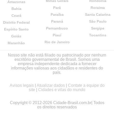
Minas Gerais
Rondônia
Amazonas
Pará
Roraima
Bahia
Paraíba
Santa Catarina
Ceará
Paraná
São Paulo
Distrito Federal
Pernambuco
Sergipe
Espírito Santo
Piauí
Tocantins
Goiás
Rio de Janeiro
Maranhão
Nosso site não está filiado ou patrocinado por nenhum
escritório governamental de Brasil. Somos uma
empresa independente dedicada a fornecer
informações valiosas aos cidadãos e residentes do
país.
Avisos legais
|
Atualizar dados
|
Contate a equipe do
site
|
Cidades e vilas do mundo
Copyright © 2012-2026 Cidade-Brasil.com.br| Todos
os direitos reservados