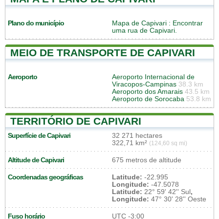
Plano do município
Mapa de Capivari
: Encontrar
uma rua de Capivari.
MEIO DE TRANSPORTE DE CAPIVARI
Aeroporto
Aeroporto Internacional de
Viracopos-Campinas
38.3 km
Aeroporto dos Amarais
43.5 km
Aeroporto de Sorocaba
53.8 km
TERRITÓRIO DE CAPIVARI
Superfície de Capivari
32 271 hectares
322,71 km²
(124,60 sq mi)
Altitude de Capivari
675 metros de altitude
Coordenadas geográficas
Latitude:
-22.995
Longitude:
-47.5078
Latitude:
22° 59' 42'' Sul
,
Longitude:
47° 30' 28'' Oeste
Fuso horário
UTC
-3:00