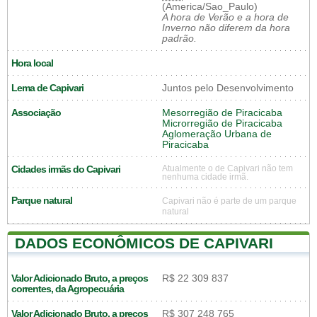
(America/Sao_Paulo)
A hora de Verão e a hora de
Inverno não diferem da hora
padrão.
Hora local
Lema de Capivari
Juntos pelo Desenvolvimento
Associação
Mesorregião de Piracicaba
Microrregião de Piracicaba
Aglomeração Urbana de
Piracicaba
Cidades irmãs do Capivari
Atualmente o de Capivari não tem
nenhuma cidade irmã.
Parque natural
Capivari não é parte de um parque
natural
DADOS ECONÔMICOS DE CAPIVARI
Valor Adicionado Bruto, a preços
R$ 22 309 837
correntes, da Agropecuária
Valor Adicionado Bruto, a preços
R$ 307 248 765