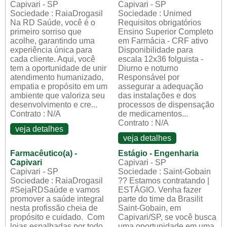
Capivari - SP
Capivari - SP
Sociedade : RaiaDrogasil
Sociedade : Unimed
Na RD Saúde, você é o
Requisitos obrigatórios
primeiro sorriso que
Ensino Superior Completo
acolhe, garantindo uma
em Farmácia - CRF ativo
experiência única para
Disponibilidade para
cada cliente. Aqui, você
escala 12x36 folguista -
tem a oportunidade de unir
Diurno e noturno
atendimento humanizado,
Responsável por
empatia e propósito em um
assegurar a adequação
ambiente que valoriza seu
das instalações e dos
desenvolvimento e cre...
processos de dispensação
Contrato : N/A
de medicamentos...
Contrato : N/A
veja detalhes
veja detalhes
Farmacêutico(a) -
Estágio - Engenharia
Capivari
Capivari - SP
Capivari - SP
Sociedade : Saint-Gobain
Sociedade : RaiaDrogasil
?? Estamos contratando |
#SejaRDSaúde e vamos
ESTÁGIO. Venha fazer
promover a saúde integral
parte do time da Brasilit
nesta profissão cheia de
Saint-Gobain, em
propósito e cuidado. Com
Capivari/SP, se você busca
lojas espalhadas por todo
uma oportunidade em uma