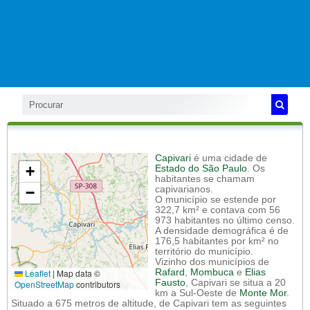
Capivari
é uma cidade de
+
Estado do São Paulo
. Os
habitantes se chamam
−
capivarianos.
O município se estende por
322,7 km² e contava com 56
973 habitantes no último censo.
A densidade demográfica é de
176,5 habitantes por km² no
território do município.
Vizinho dos municípios de
Leaflet
|
Map data ©
Rafard
,
Mombuca
e
Elias
Fausto
, Capivari se situa a 20
OpenStreetMap
contributors
km a Sul-Oeste de
Monte Mor
.
Situado a 675 metros de altitude, de Capivari tem as seguintes