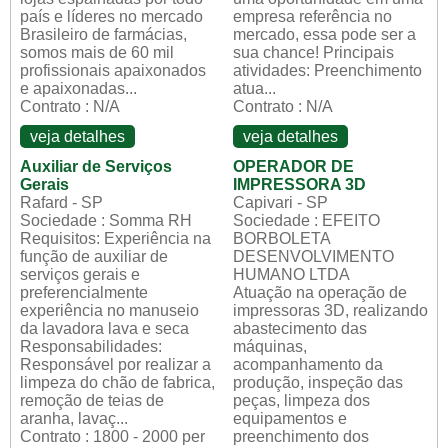
país e líderes no mercado
empresa referência no
Brasileiro de farmácias,
mercado, essa pode ser a
somos mais de 60 mil
sua chance! Principais
profissionais apaixonados
atividades: Preenchimento
e apaixonadas...
atua...
Contrato : N/A
Contrato : N/A
veja detalhes
veja detalhes
Auxiliar de Serviços
OPERADOR DE
Gerais
IMPRESSORA 3D
Rafard - SP
Capivari - SP
Sociedade : Somma RH
Sociedade : EFEITO
Requisitos: Experiência na
BORBOLETA
função de auxiliar de
DESENVOLVIMENTO
serviços gerais e
HUMANO LTDA
preferencialmente
Atuação na operação de
experiência no manuseio
impressoras 3D, realizando
da lavadora lava e seca
abastecimento das
Responsabilidades:
máquinas,
Responsável por realizar a
acompanhamento da
limpeza do chão de fabrica,
produção, inspeção das
remoção de teias de
peças, limpeza dos
aranha, lavaç...
equipamentos e
Contrato : 1800 - 2000 per
preenchimento dos