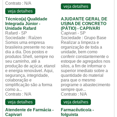
Contrato : N/A
veja detalhes
veja detalhes
Técnico(a) Qualidade
AJUDANTE GERAL DE
Integrada Júnior -
USINA DE CONCRETO
Unidade Rafard
(PÁTIO) - CAPIVARI
Rafard - SP
Capivari - SP
Sociedade : Raízen
Sociedade : Grupo Base
Somos uma empresa
Realizar a limpeza e
brasileira presente no seu
organização de toda a
dia a dia. Dos postos e
unidade, bem como
produtos Shell, sempre no
conferir constantemente o
seu caminho, até a
estoque de agregados nos
produção de açúcar, etanol
silos, a fim de informar o
e energia renovável. Aqui,
superior imediato sobre a
segurança, integridade,
quantidade do material
colaboração e
para que o mesmo
simplificação são a forma
programe o abastecimento
como a...
sempre que...
Contrato : N/A
Contrato : N/A
veja detalhes
veja detalhes
Atendente de Farmácia -
Farmacêutico/a -
Capivari
folguista