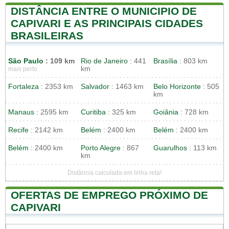
DISTÂNCIA ENTRE O MUNICIPIO DE
CAPIVARI E AS PRINCIPAIS CIDADES
BRASILEIRAS
São Paulo
: 109 km
Rio de Janeiro
: 441
Brasília
: 803 km
km
mais perto
Fortaleza
: 2353 km
Salvador
: 1463 km
Belo Horizonte
: 505
km
Manaus
: 2595 km
Curitiba
: 325 km
Goiânia
: 728 km
Recife
: 2142 km
Belém
: 2400 km
Belém
: 2400 km
Belém
: 2400 km
Porto Alegre
: 867
Guarulhos
: 113 km
km
Distância calculada em linha reta!
OFERTAS DE EMPREGO PRÓXIMO DE
CAPIVARI