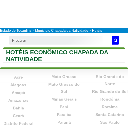
Estado de Tocantins
>
Município Chapada da Natividade
> Hotéis
HOTÉIS ECONÔMICO CHAPADA DA
NATIVIDADE
Mato Grosso
Rio Grande do
Acre
Norte
Mato Grosso do
Alagoas
Sul
Rio Grande do Sul
Amapá
Minas Gerais
Rondônia
Amazonas
Pará
Roraima
Bahia
Paraíba
Santa Catarina
Ceará
Paraná
São Paulo
Distrito Federal