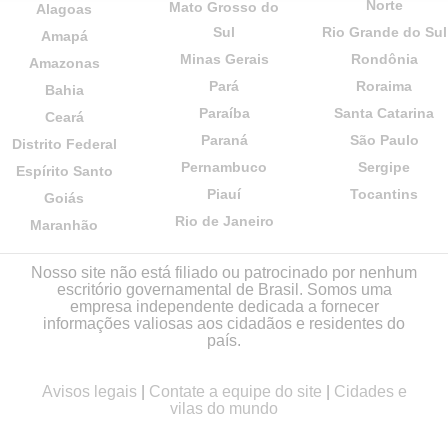
Norte
Mato Grosso do
Alagoas
Sul
Rio Grande do Sul
Amapá
Minas Gerais
Rondônia
Amazonas
Pará
Roraima
Bahia
Paraíba
Santa Catarina
Ceará
Paraná
São Paulo
Distrito Federal
Pernambuco
Sergipe
Espírito Santo
Piauí
Tocantins
Goiás
Rio de Janeiro
Maranhão
Nosso site não está filiado ou patrocinado por nenhum
escritório governamental de Brasil. Somos uma
empresa independente dedicada a fornecer
informações valiosas aos cidadãos e residentes do
país.
Avisos legais
|
Contate a equipe do site
|
Cidades e
vilas do mundo