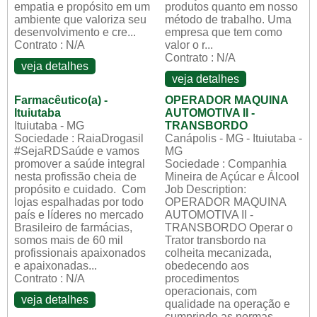
empatia e propósito em um
produtos quanto em nosso
ambiente que valoriza seu
método de trabalho. Uma
desenvolvimento e cre...
empresa que tem como
Contrato : N/A
valor o r...
Contrato : N/A
veja detalhes
veja detalhes
Farmacêutico(a) -
OPERADOR MAQUINA
Ituiutaba
AUTOMOTIVA II -
Ituiutaba - MG
TRANSBORDO
Sociedade : RaiaDrogasil
Canápolis - MG - Ituiutaba -
#SejaRDSaúde e vamos
MG
promover a saúde integral
Sociedade : Companhia
nesta profissão cheia de
Mineira de Açúcar e Álcool
propósito e cuidado. Com
Job Description:
lojas espalhadas por todo
OPERADOR MAQUINA
país e líderes no mercado
AUTOMOTIVA II -
Brasileiro de farmácias,
TRANSBORDO Operar o
somos mais de 60 mil
Trator transbordo na
profissionais apaixonados
colheita mecanizada,
e apaixonadas...
obedecendo aos
Contrato : N/A
procedimentos
operacionais, com
veja detalhes
qualidade na operação e
cumprindo as normas