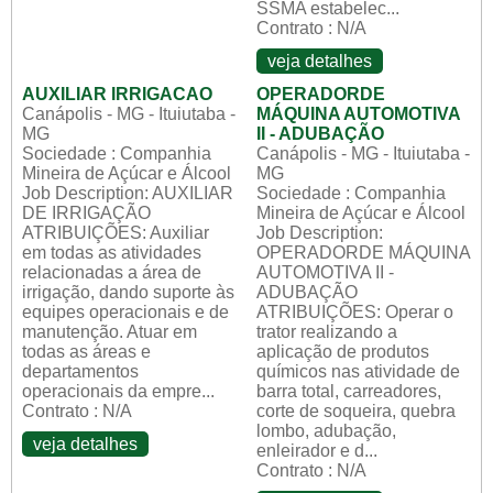
SSMA estabelec...
Contrato : N/A
veja detalhes
AUXILIAR IRRIGACAO
OPERADORDE
Canápolis - MG - Ituiutaba -
MÁQUINA AUTOMOTIVA
MG
II - ADUBAÇÃO
Sociedade : Companhia
Canápolis - MG - Ituiutaba -
Mineira de Açúcar e Álcool
MG
Job Description: AUXILIAR
Sociedade : Companhia
DE IRRIGAÇÃO
Mineira de Açúcar e Álcool
ATRIBUIÇÕES: Auxiliar
Job Description:
em todas as atividades
OPERADORDE MÁQUINA
relacionadas a área de
AUTOMOTIVA II -
irrigação, dando suporte às
ADUBAÇÃO
equipes operacionais e de
ATRIBUIÇÕES: Operar o
manutenção. Atuar em
trator realizando a
todas as áreas e
aplicação de produtos
departamentos
químicos nas atividade de
operacionais da empre...
barra total, carreadores,
Contrato : N/A
corte de soqueira, quebra
lombo, adubação,
veja detalhes
enleirador e d...
Contrato : N/A