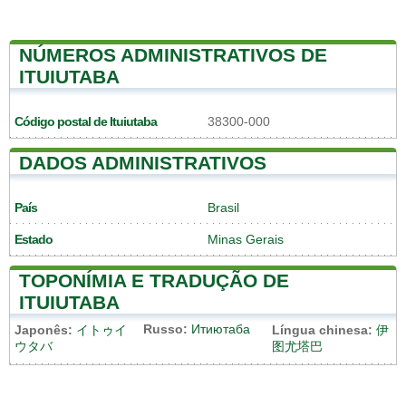
NÚMEROS ADMINISTRATIVOS DE
ITUIUTABA
Código postal de Ituiutaba
38300-000
DADOS ADMINISTRATIVOS
País
Brasil
Estado
Minas Gerais
TOPONÍMIA E TRADUÇÃO DE
ITUIUTABA
Russo:
Итиютаба
Japonês:
イトゥイ
Língua chinesa:
伊
ウタバ
图尤塔巴