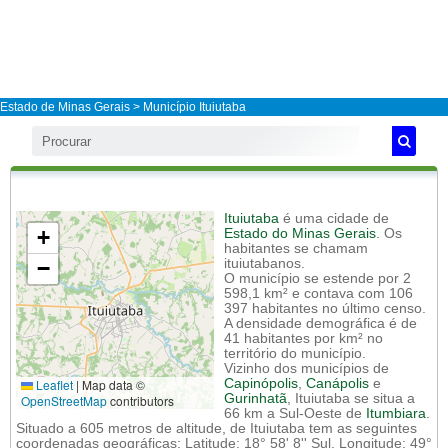
Estado de Minas Gerais
>
Município Ituiutaba
Ituiutaba
é uma cidade de
+
Estado do Minas Gerais
. Os
habitantes se chamam
−
ituiutabanos.
O município se estende por 2
598,1 km² e contava com 106
397 habitantes no último censo.
A densidade demográfica é de
41 habitantes por km² no
território do município.
Vizinho dos municípios de
Leaflet
|
Map data ©
Capinópolis
,
Canápolis
e
Gurinhatã
, Ituiutaba se situa a
OpenStreetMap
contributors
66 km a Sul-Oeste de
Itumbiara
.
Situado a 605 metros de altitude, de Ituiutaba tem as seguintes
coordenadas geográficas: Latitude: 18° 58' 8'' Sul, Longitude: 49°