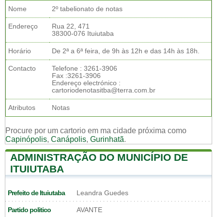
Nome
2º tabelionato de notas
Endereço
Rua 22, 471
38300-076 Ituiutaba
Horário
De 2ª a 6ª feira, de 9h às 12h e das 14h às 18h.
Contacto
Telefone : 3261-3906
Fax :3261-3906
Endereço electrónico :
cartoriodenotasitba@terra.com.br
Atributos
Notas
Procure por um cartorio em ma cidade próxima como
Capinópolis
,
Canápolis
,
Gurinhatã
.
ADMINISTRAÇÃO DO MUNICÍPIO DE
ITUIUTABA
Prefeito de Ituiutaba
Leandra Guedes
Partido politico
AVANTE