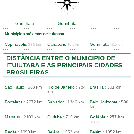
Gurinhatã
Gurinhatã
Municípios próximos de Ituiutaba
Capinópolis
Canápolis
Gurinhatã
33.5 km
40.9 km
43.5 km
DISTÂNCIA ENTRE O MUNICIPIO DE
ITUIUTABA E AS PRINCIPAIS CIDADES
BRASILEIRAS
São Paulo
: 588 km
Rio de Janeiro
: 784
Brasília
: 391 km
km
Fortaleza
: 2072 km
Salvador
: 1346 km
Belo Horizonte
: 590
km
Manaus
: 2109 km
Curitiba
: 719 km
Goiânia
: 257 km
mais perto
Recife
: 1990 km
Belém
: 1952 km
Belém
: 1952 km