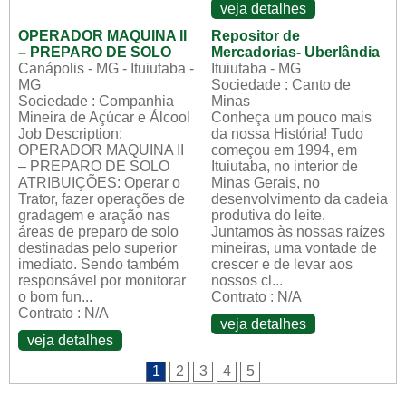
veja detalhes
OPERADOR MAQUINA II
Repositor de
– PREPARO DE SOLO
Mercadorias- Uberlândia
Canápolis - MG - Ituiutaba -
Ituiutaba - MG
MG
Sociedade : Canto de
Sociedade : Companhia
Minas
Mineira de Açúcar e Álcool
Conheça um pouco mais
Job Description:
da nossa História! Tudo
OPERADOR MAQUINA II
começou em 1994, em
– PREPARO DE SOLO
Ituiutaba, no interior de
ATRIBUIÇÕES: Operar o
Minas Gerais, no
Trator, fazer operações de
desenvolvimento da cadeia
gradagem e aração nas
produtiva do leite.
áreas de preparo de solo
Juntamos às nossas raízes
destinadas pelo superior
mineiras, uma vontade de
imediato. Sendo também
crescer e de levar aos
responsável por monitorar
nossos cl...
o bom fun...
Contrato : N/A
Contrato : N/A
veja detalhes
veja detalhes
1
2
3
4
5