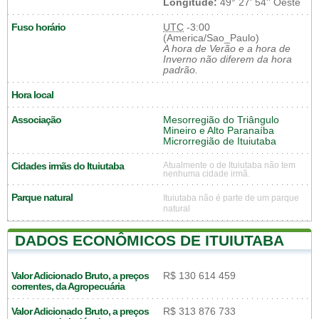
Longitude:
49° 27' 54'' Oeste
Fuso horário
UTC
-3:00
(America/Sao_Paulo)
A hora de Verão e a hora de
Inverno não diferem da hora
padrão.
Hora local
Associação
Mesorregião do Triângulo
Mineiro e Alto Paranaíba
Microrregião de Ituiutaba
Cidades irmãs do Ituiutaba
Atualmente o de Ituiutaba não tem
nenhuma cidade irmã.
Parque natural
Ituiutaba não é parte de um parque
natural
DADOS ECONÔMICOS DE ITUIUTABA
Valor Adicionado Bruto, a preços
R$ 130 614 459
correntes, da Agropecuária
Valor Adicionado Bruto, a preços
R$ 313 876 733