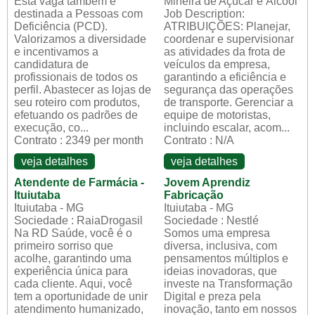
Esta vaga também é
Mineira de Açúcar e Álcool
destinada a Pessoas com
Job Description:
Deficiência (PCD).
ATRIBUIÇÕES: Planejar,
Valorizamos a diversidade
coordenar e supervisionar
e incentivamos a
as atividades da frota de
candidatura de
veículos da empresa,
profissionais de todos os
garantindo a eficiência e
perfil. Abastecer as lojas de
segurança das operações
seu roteiro com produtos,
de transporte. Gerenciar a
efetuando os padrões de
equipe de motoristas,
execução, co...
incluindo escalar, acom...
Contrato : 2349 per month
Contrato : N/A
veja detalhes
veja detalhes
Atendente de Farmácia -
Jovem Aprendiz
Ituiutaba
Fabricação
Ituiutaba - MG
Ituiutaba - MG
Sociedade : RaiaDrogasil
Sociedade : Nestlé
Na RD Saúde, você é o
Somos uma empresa
primeiro sorriso que
diversa, inclusiva, com
acolhe, garantindo uma
pensamentos múltiplos e
experiência única para
ideias inovadoras, que
cada cliente. Aqui, você
investe na Transformação
tem a oportunidade de unir
Digital e preza pela
atendimento humanizado,
inovação, tanto em nossos