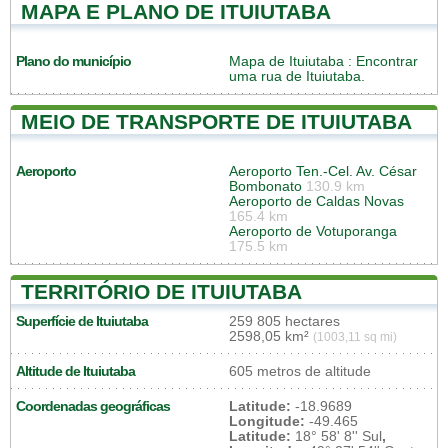
MAPA E PLANO DE ITUIUTABA
Plano do município
Mapa de Ituiutaba
: Encontrar
uma rua de Ituiutaba.
MEIO DE TRANSPORTE DE ITUIUTABA
Aeroporto
Aeroporto Ten.-Cel. Av. César
Bombonato
130.9 km
Aeroporto de Caldas Novas
165.4 km
Aeroporto de Votuporanga
175.5 km
TERRITÓRIO DE ITUIUTABA
Superfície de Ituiutaba
259 805 hectares
2598,05 km²
(1003,11 sq mi)
Altitude de Ituiutaba
605 metros de altitude
Coordenadas geográficas
Latitude:
-18.9689
Longitude:
-49.465
Latitude:
18° 58' 8'' Sul
,