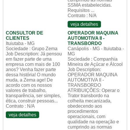
SSMA estabelecidas.
Requisitos ...
Contrato : N/A
veja detalhes
CONSULTOR DE
OPERADOR MAQUINA
CLIENTES
AUTOMOTIVA II -
Ituiutaba - MG
TRANSBORDO
Sociedade : Grupo Zema
Canápolis - MG - Ituiutaba -
Job Description: Já pensou
MG
em fazer parte de uma
Sociedade : Companhia
empresa com mais de 100
Mineira de Açúcar e Álcool
anos? Venha fazer parte
Job Description:
dessa história! O mundo
OPERADOR MAQUINA
muda, a Zema age! De
AUTOMOTIVA II -
acordo com os nossos
TRANSBORDO
valores de trabalho,
ATRIBUIÇÕES: Operar o
transparência, ser simples,
Trator transbordo na
ética, construir pessoas...
colheita mecanizada,
Contrato : N/A
obedecendo aos
procedimentos
veja detalhes
operacionais, com
qualidade na operação e
cumprindo as normas