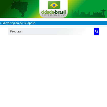
>
Microrregião de Guaporé