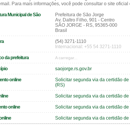
mail. Para mais informações, você pode consultar o site oficial
tura Municipal de São
Prefeitura de São Jorge
Av. Daltro Filho, 901 - Centro
SÃO JORGE - RS, 95365-000
Brasil
ra
(54) 3271-1110
Internacional: +55 54 3271-1110
o da prefeitura
A carregar...
cípio
saojorge.rs.gov.br
ento online
Solicitar segunda via da certidão 
(RS)
nline
Solicitar segunda via da certidão d
nto online
Solicitar segunda via da certidão 
online
Solicitar segunda via da certidão d