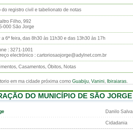
o do registro civil e tabelionato de notas
altro Filho, 992
5-000 São Jorge
 a 6ª feira, das 8h30 às 11h30 e das 13h30 às 17h
one : 3271-1001
eço electrónico : cartoriosaojorge@adylnet.com.br
mentos, Casamentos, Óbitos, Notas
rtorio em ma cidade próxima como
Guabiju
,
Vanini
,
Ibiraiaras
.
RAÇÃO DO MUNICÍPIO DE SÃO JORGE
ge
Danilo Salva
Cidadania