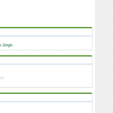
o Jorge.
km