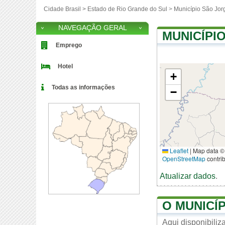
Cidade Brasil >
Estado de Rio Grande do Sul
>
Município São Jor
NAVEGAÇÃO GERAL
MUNICÍPI
Emprego
Hotel
+
Todas as informações
−
Leaflet
|
Map data ©
OpenStreetMap
contri
Atualizar dados
.
O MUNICÍ
Aqui disponibili