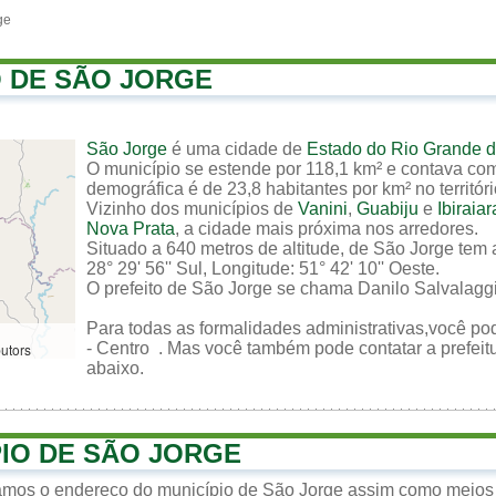
ge
O DE SÃO JORGE
São Jorge
é uma cidade de
Estado do Rio Grande d
O município se estende por 118,1 km² e contava com
demográfica é de 23,8 habitantes por km² no territór
Vizinho dos municípios de
Vanini
,
Guabiju
e
Ibiraiar
Nova Prata
, a cidade mais próxima nos arredores.
Situado a 640 metros de altitude, de São Jorge tem 
28° 29' 56'' Sul, Longitude: 51° 42' 10'' Oeste.
O prefeito de São Jorge se chama Danilo Salvalagg
Para todas as formalidades administrativas,você pode
- Centro . Mas você também pode contatar a prefeitu
butors
abaixo.
PIO DE SÃO JORGE
zamos o endereço do município de São Jorge assim como meios d