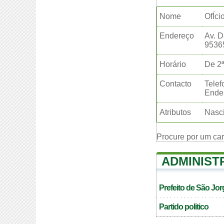
Nome
OfÍci
Endereço
Av. D
9536
Horário
De 2ª
Contacto
Telef
Ender
Atributos
Nasci
Procure por um ca
ADMINIST
Prefeito de São Jor
Partido politico