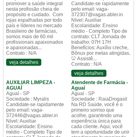
promover a saúde integral
Candidate-se rapidamente
nesta profissão cheia de
pelo email: vaga-
propósito e cuidado. Com
372307@vagas.abler.in
lojas espalhadas por todo
Nível: Auxiliar
país e líderes no mercado
Escolaridade: Ensino
Brasileiro de farmácias,
médio - Completo Tipo de
somos mais de 60 mil
contrato: CLT Jornada de
profissionais apaixonados
trabalho: 07H 17H
e apaixonadas...
Benefícios: Auxílio creche,
Contrato : N/A
Bônus por metas atingidas,
🦷 Assistê...
veja detalhes
Contrato : N/A
veja detalhes
AUXILIAR LIMPEZA -
Atendente de Farmácia -
AGUAÍ
Aguaí
Aguaí - SP
Aguaí - SP
Sociedade : Myralis
Sociedade : RaiaDrogasil
Candidate-se rapidamente
Na RD Saúde, você é o
pelo email: vaga-
primeiro sorriso que
372446@vagas.abler.in
acolhe, garantindo uma
Nível: Auxiliar
experiência única para
Escolaridade: Ensino
cada cliente. Aqui, você
médio - Completo Tipo de
tem a oportunidade de unir