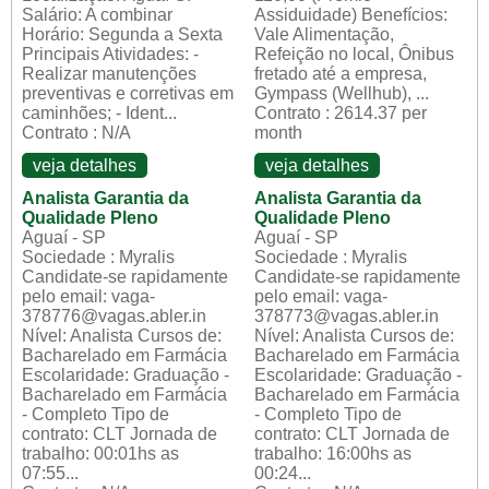
Salário: A combinar
Assiduidade) Benefícios:
Horário: Segunda a Sexta
Vale Alimentação,
Principais Atividades: -
Refeição no local, Ônibus
Realizar manutenções
fretado até a empresa,
preventivas e corretivas em
Gympass (Wellhub), ...
caminhões; - Ident...
Contrato : 2614.37 per
Contrato : N/A
month
veja detalhes
veja detalhes
Analista Garantia da
Analista Garantia da
Qualidade Pleno
Qualidade Pleno
Aguaí - SP
Aguaí - SP
Sociedade : Myralis
Sociedade : Myralis
Candidate-se rapidamente
Candidate-se rapidamente
pelo email: vaga-
pelo email: vaga-
378776@vagas.abler.in
378773@vagas.abler.in
Nível: Analista Cursos de:
Nível: Analista Cursos de:
Bacharelado em Farmácia
Bacharelado em Farmácia
Escolaridade: Graduação -
Escolaridade: Graduação -
Bacharelado em Farmácia
Bacharelado em Farmácia
- Completo Tipo de
- Completo Tipo de
contrato: CLT Jornada de
contrato: CLT Jornada de
trabalho: 00:01hs as
trabalho: 16:00hs as
07:55...
00:24...