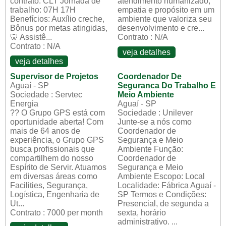
contrato: CLT Jornada de
atendimento humanizado,
trabalho: 07H 17H
empatia e propósito em um
Benefícios: Auxílio creche,
ambiente que valoriza seu
Bônus por metas atingidas,
desenvolvimento e cre...
🦷 Assistê...
Contrato : N/A
Contrato : N/A
veja detalhes
veja detalhes
Supervisor de Projetos
Coordenador De
Aguaí - SP
Seguranca Do Trabalho E
Sociedade : Servtec
Meio Ambiente
Energia
Aguaí - SP
?? O Grupo GPS está com
Sociedade : Unilever
oportunidade aberta! Com
Junte-se a nós como
mais de 64 anos de
Coordenador de
experiência, o Grupo GPS
Segurança e Meio
busca profissionais que
Ambiente Função:
compartilhem do nosso
Coordenador de
Espírito de Servir. Atuamos
Segurança e Meio
em diversas áreas como
Ambiente Escopo: Local
Facilities, Segurança,
Localidade: Fábrica Aguaí -
Logística, Engenharia de
SP Termos e Condições:
Ut...
Presencial, de segunda a
Contrato : 7000 per month
sexta, horário
administrativo. ...