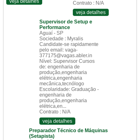
veja detalhes
Contrato : N/A
veja detalhes
Supervisor de Setup e
Performance
Aguaí - SP
Sociedade : Myralis
Candidate-se rapidamente
pelo email: vaga-
377175@vagas.abler.in
Nível: Supervisor Cursos
de: engenharia de
produção,engenharia
elétrica,engenharia
mecânica,tecnólogo
Escolaridade: Graduação -
engenharia de
produção,engenharia
elétrica,en...
Contrato : N/A
veja detalhes
Preparador Técnico de Máquinas
(Setapista)