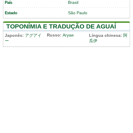
País
Brasil
Estado
São Paulo
TOPONÍMIA E TRADUÇÃO DE AGUAÍ
Russo:
Агуаи
Japonês:
アグアイ
Língua chinesa:
阿
ー
瓜伊