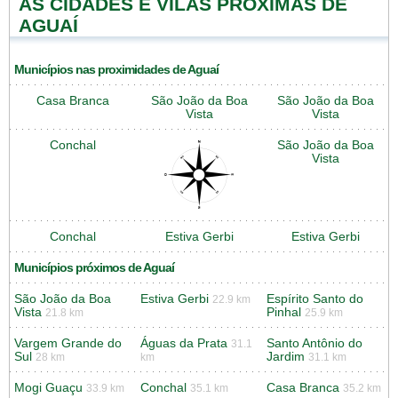
AS CIDADES E VILAS PRÓXIMAS DE
AGUAÍ
Municípios nas proximidades de Aguaí
Casa Branca
São João da Boa
São João da Boa
Vista
Vista
Conchal
São João da Boa
Vista
Conchal
Estiva Gerbi
Estiva Gerbi
Municípios próximos de Aguaí
São João da Boa
Estiva Gerbi
Espírito Santo do
22.9 km
Vista
Pinhal
21.8 km
25.9 km
Vargem Grande do
Águas da Prata
Santo Antônio do
31.1
Sul
Jardim
28 km
km
31.1 km
Mogi Guaçu
Conchal
Casa Branca
33.9 km
35.1 km
35.2 km