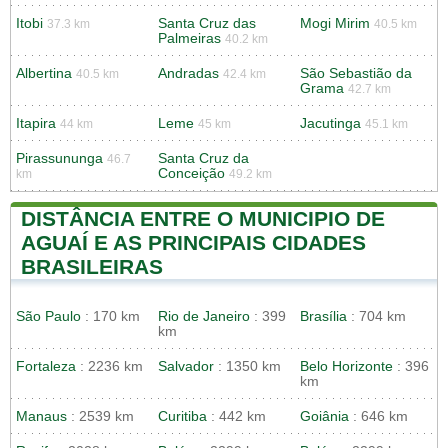
Itobi
Santa Cruz das
Mogi Mirim
37.3 km
40.5 km
Palmeiras
40.2 km
Albertina
Andradas
São Sebastião da
40.5 km
42.4 km
Grama
42.7 km
Itapira
Leme
Jacutinga
44 km
45 km
45.1 km
Pirassununga
Santa Cruz da
46.7
Conceição
km
49.2 km
DISTÂNCIA ENTRE O MUNICIPIO DE
AGUAÍ E AS PRINCIPAIS CIDADES
BRASILEIRAS
São Paulo
: 170 km
Rio de Janeiro
: 399
Brasília
: 704 km
km
Fortaleza
: 2236 km
Salvador
: 1350 km
Belo Horizonte
: 396
km
Manaus
: 2539 km
Curitiba
: 442 km
Goiânia
: 646 km