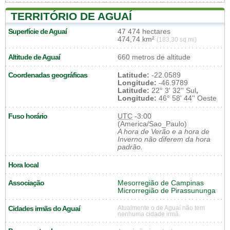
TERRITÓRIO DE AGUAÍ
Superfície de Aguaí
47 474 hectares
474,74 km²
(183,30 sq mi)
Altitude de Aguaí
660 metros de altitude
Coordenadas geográficas
Latitude:
-22.0589
Longitude:
-46.9789
Latitude:
22° 3' 32'' Sul
,
Longitude:
46° 58' 44'' Oeste
Fuso horário
UTC
-3:00
(America/Sao_Paulo)
A hora de Verão e a hora de
Inverno não diferem da hora
padrão.
Hora local
Associação
Mesorregião de Campinas
Microrregião de Pirassununga
Cidades irmãs do Aguaí
Atualmente o de Aguaí não tem
nenhuma cidade irmã.