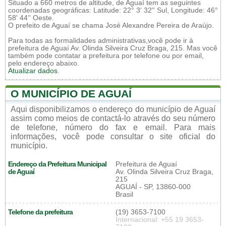
Situado a 660 metros de altitude, de Aguaí tem as seguintes
coordenadas geográficas: Latitude: 22° 3' 32'' Sul, Longitude: 46°
58' 44'' Oeste.
O prefeito de Aguaí se chama José Alexandre Pereira de Araújo.
Para todas as formalidades administrativas,você pode ir à
prefeitura de Aguaí Av. Olinda Silveira Cruz Braga, 215. Mas você
também pode contatar a prefeitura por telefone ou por email,
pelo endereço abaixo.
Atualizar dados
.
O MUNICÍPIO DE AGUAÍ
Aqui disponibilizamos o endereço do município de Aguaí
assim como meios de contactá-lo através do seu número
de telefone, número do fax e email. Para mais
informações, você pode consultar o site oficial do
município.
Endereço da Prefeitura Municipal
Prefeitura de Aguaí
de Aguaí
Av. Olinda Silveira Cruz Braga,
215
AGUAÍ - SP, 13860-000
Brasil
Telefone da prefeitura
(19) 3653-7100
Internacional: +55 19 3653-