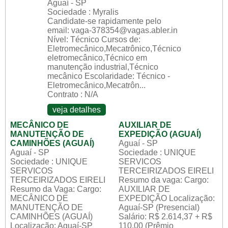
Aguaí - SP
Sociedade : Myralis
Candidate-se rapidamente pelo
email: vaga-378354@vagas.abler.in
Nível: Técnico Cursos de:
Eletromecânico,Mecatrônico,Técnico
eletromecânico,Técnico em
manutenção industrial,Técnico
mecânico Escolaridade: Técnico -
Eletromecânico,Mecatrôn...
Contrato : N/A
veja detalhes
MECÂNICO DE
AUXILIAR DE
MANUTENÇÃO DE
EXPEDIÇÃO (AGUAÍ)
CAMINHÕES (AGUAÍ)
Aguaí - SP
Aguaí - SP
Sociedade : UNIQUE
Sociedade : UNIQUE
SERVICOS
SERVICOS
TERCEIRIZADOS EIRELI
TERCEIRIZADOS EIRELI
Resumo da vaga: Cargo:
Resumo da Vaga: Cargo:
AUXILIAR DE
MECÂNICO DE
EXPEDIÇÃO Localização:
MANUTENÇÃO DE
Aguaí-SP (Presencial)
CAMINHÕES (AGUAÍ)
Salário: R$ 2.614,37 + R$
Localização: Aguaí-SP
110,00 (Prêmio