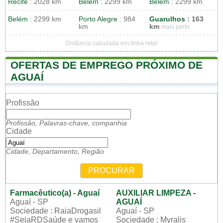
Recife
: 2028 km
Belém
: 2299 km
Belém
: 2299 km
Belém
: 2299 km
Porto Alegre
: 984
Guarulhos
: 163
km
km
mais perto
Distância calculada em linha reta!
OFERTAS DE EMPREGO PRÓXIMO DE
AGUAÍ
Profissão
Profissão, Palavras-chave, companhia
Cidade
Cidade, Departamento, Região
PROCURAR
Farmacêutico(a) - Aguaí
AUXILIAR LIMPEZA -
Aguaí - SP
AGUAÍ
Sociedade : RaiaDrogasil
Aguaí - SP
#SejaRDSaúde e vamos
Sociedade : Myralis