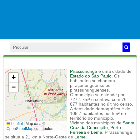
Pirassununga
é uma cidade de
+
Estado do São Paulo
. Os
habitantes se chamam
−
piraçununguense ou
pirassununguenses.
O município se estende por
727,1 km² e contava com 76
877 habitantes no último censo.
A densidade demográfica é de
105,7 habitantes por km² no
território do município.
Leaflet
|
Map data ©
Vizinho dos municípios de
Santa
Cruz da Conceição
,
Porto
OpenStreetMap
contributors
Ferreira
e
Leme
, Pirassununga
se situa a 21 km a Norte-Oeste de
Leme
.