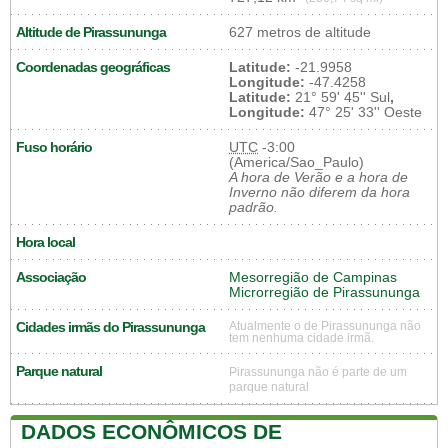
Altitude de Pirassununga
627 metros de altitude
Coordenadas geográficas
Latitude:
-21.9958
Longitude:
-47.4258
Latitude:
21° 59' 45'' Sul
,
Longitude:
47° 25' 33'' Oeste
Fuso horário
UTC
-3:00
(America/Sao_Paulo)
A hora de Verão e a hora de
Inverno não diferem da hora
padrão.
Hora local
Associação
Mesorregião de Campinas
Microrregião de Pirassununga
Cidades irmãs do Pirassununga
Atualmente o de Pirassununga não
tem nenhuma cidade irmã.
Parque natural
Pirassununga não é parte de um
parque natural
DADOS ECONÔMICOS DE