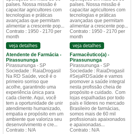
países. Nossa missão é
países. Nossa missão é
capacitar agricultores com
capacitar agricultores com
tecnologias e práticas
tecnologias e práticas
avançadas que permitam
avançadas que permitam
alimentar a crescente pop...
alimentar a crescente pop...
Contrato : 1950 - 2170 per
Contrato : 1950 - 2170 per
month
month
veja detalhes
veja detalhes
Atendente de Farmácia -
Farmacêutico(a) -
Pirassununga
Pirassununga
Pirassununga - SP
Pirassununga - SP
Sociedade : RaiaDrogasil
Sociedade : RaiaDrogasil
Na RD Saúde, você é o
#SejaRDSaúde e vamos
primeiro sorriso que
promover a saúde integral
acolhe, garantindo uma
nesta profissão cheia de
experiência única para
propósito e cuidado. Com
cada cliente. Aqui, você
lojas espalhadas por todo
tem a oportunidade de unir
país e líderes no mercado
atendimento humanizado,
Brasileiro de farmácias,
empatia e propósito em um
somos mais de 60 mil
ambiente que valoriza seu
profissionais apaixonados
desenvolvimento e cre...
e apaixonadas...
Contrato : N/A
Contrato : N/A