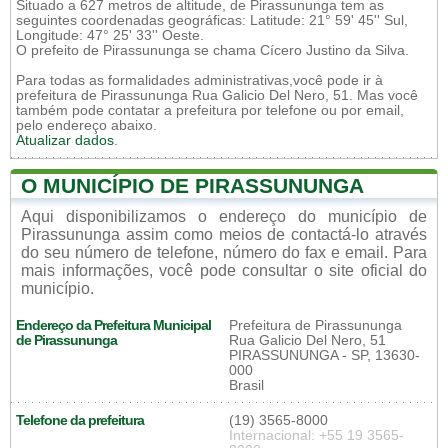
Situado a 627 metros de altitude, de Pirassununga tem as
seguintes coordenadas geográficas: Latitude: 21° 59' 45'' Sul,
Longitude: 47° 25' 33'' Oeste.
O prefeito de Pirassununga se chama Cícero Justino da Silva.
Para todas as formalidades administrativas,você pode ir à
prefeitura de Pirassununga Rua Galicio Del Nero, 51. Mas você
também pode contatar a prefeitura por telefone ou por email,
pelo endereço abaixo.
Atualizar dados
.
O MUNICÍPIO DE PIRASSUNUNGA
Aqui disponibilizamos o endereço do município de
Pirassununga assim como meios de contactá-lo através
do seu número de telefone, número do fax e email. Para
mais informações, você pode consultar o site oficial do
município.
Endereço da Prefeitura Municipal
Prefeitura de Pirassununga
de Pirassununga
Rua Galicio Del Nero, 51
PIRASSUNUNGA - SP, 13630-
000
Brasil
Telefone da prefeitura
(19) 3565-8000
Internacional: +55 19 3565-