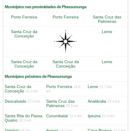
Municípios nas proximidades de Pirassununga
Porto Ferreira
Porto Ferreira
Santa Cruz das
Palmeiras
Santa Cruz da
Leme
Conceição
Santa Cruz da
Santa Cruz da
Leme
Conceição
Conceição
Municípios próximos de Pirassununga
Santa Cruz da
Porto Ferreira
Leme
16.6
21.7 km
Conceição
16.2 km
km
Descalvado
Santa Cruz das
Analândia
22.4 km
28.4 km
Palmeiras
26.9 km
Santa Rita do Passa
Corumbataí
Ipeúna
32.3 km
32.4 km
Quatro
30.3 km
Tambaú
Araras
Casa Branca
36 km
40.5 km
42.8 km