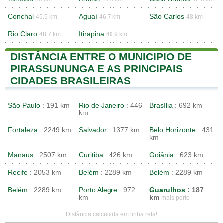
Conchal
Aguaí
São Carlos
45.5 km
46.7 km
48 km
Rio Claro
Itirapina
48.7 km
49.9 km
DISTÂNCIA ENTRE O MUNICIPIO DE
PIRASSUNUNGA E AS PRINCIPAIS
CIDADES BRASILEIRAS
São Paulo
: 191 km
Rio de Janeiro
: 446
Brasília
: 692 km
km
Fortaleza
: 2249 km
Salvador
: 1377 km
Belo Horizonte
: 431
km
Manaus
: 2507 km
Curitiba
: 426 km
Goiânia
: 623 km
Recife
: 2053 km
Belém
: 2289 km
Belém
: 2289 km
Belém
: 2289 km
Porto Alegre
: 972
Guarulhos
: 187
km
km
mais perto
Distância calculada em linha reta!