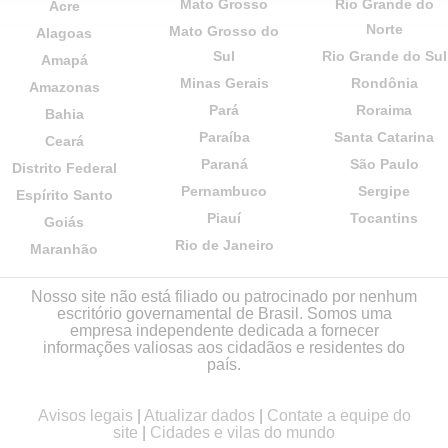
Mato Grosso
Rio Grande do
Acre
Norte
Mato Grosso do
Alagoas
Sul
Rio Grande do Sul
Amapá
Minas Gerais
Rondônia
Amazonas
Pará
Roraima
Bahia
Paraíba
Santa Catarina
Ceará
Paraná
São Paulo
Distrito Federal
Pernambuco
Sergipe
Espírito Santo
Piauí
Tocantins
Goiás
Rio de Janeiro
Maranhão
Nosso site não está filiado ou patrocinado por nenhum
escritório governamental de Brasil. Somos uma
empresa independente dedicada a fornecer
informações valiosas aos cidadãos e residentes do
país.
Avisos legais
|
Atualizar dados
|
Contate a equipe do
site
|
Cidades e vilas do mundo