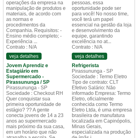
operações da empresa na
pessoas, essa
manipulação de produtos e
oportunidade pode ser
materiais, de acordo com
para você! No nosso time,
as normas e
você terá um papel
procedimentos da
essencial na gestão da loja
Companhia. Requisitos: -
e desenvolvimento da
Ensino médio completo; -
equipe, garantindo
Experiência ...
excelência no at...
Contrato : N/A
Contrato : N/A
veja detalhes
veja detalhes
Jovem Aprendiz e
Refrigerista
Estagiário em
Pirassununga - SP
Supermercado -
Sociedade : Termo Eletro
Pirassununga / SP
Tipo de contrato: CLT
Pirassununga - SP
Efetivo Salário: Não
Sociedade : Checkout RH
informado Empresa: Termo
Quer conquistar sua
Eletro, oficialmente
primeira oportunidade de
conhecida como Termo
estágio? ?? A gente
Eletro Ltda, é uma empresa
conecta jovens de 14 a 23
brasileira de manufatura
anos ao supermercado
localizada em Capinópolis,
mais próximo da sua casa,
Minas Gerais,
em um horário que não
especializada na produção
atrapalha a escola. Se
de ímãs i...