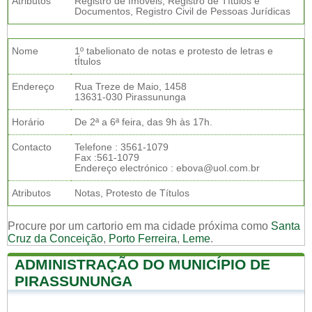
Atributos
Registro de Imóveis, Registro de Títulos e
Documentos, Registro Civil de Pessoas Jurídicas
Nome
1º tabelionato de notas e protesto de letras e
tÍtulos
Endereço
Rua Treze de Maio, 1458
13631-030 Pirassununga
Horário
De 2ª a 6ª feira, das 9h às 17h.
Contacto
Telefone : 3561-1079
Fax :561-1079
Endereço electrónico : ebova@uol.com.br
Atributos
Notas, Protesto de Títulos
Procure por um cartorio em ma cidade próxima como
Santa
Cruz da Conceição
,
Porto Ferreira
,
Leme
.
ADMINISTRAÇÃO DO MUNICÍPIO DE
PIRASSUNUNGA