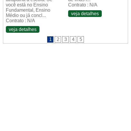
você está no Ensino
Contrato : N/A
Fundamental, Ensino
veja detalhes
Médio ou já concl...
Contrato : N/A
veja detalhes
1
2
3
4
5