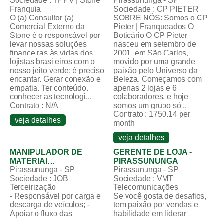
Sociedade : TPPV | Stone
Pirassununga - SP
Franquia
Sociedade : CP PIETER
O (a) Consultor (a)
SOBRE NÓS: Somos o CP
Comercial Externo da
Pieter | Franqueados O
Stone é o responsável por
Boticário O CP Pieter
levar nossas soluções
nasceu em setembro de
financeiras às vidas dos
2001, em São Carlos,
lojistas brasileiros com o
movido por uma grande
nosso jeito verde: é preciso
paixão pelo Universo da
encantar. Gerar conexão e
Beleza. Começamos com
empatia. Ter conteúdo,
apenas 2 lojas e 6
conhecer as tecnologi...
colaboradores, e hoje
Contrato : N/A
somos um grupo só...
Contrato : 1750.14 per
veja detalhes
month
veja detalhes
MANIPULADOR DE
GERENTE DE LOJA -
MATERIAI…
PIRASSUNUNGA
Pirassununga - SP
Pirassununga - SP
Sociedade : JOB
Sociedade : VMT
Terceirização
Telecomunicações
- Responsável por carga e
Se você gosta de desafios,
descarga de veículos; -
tem paixão por vendas e
Apoiar o fluxo das
habilidade em liderar