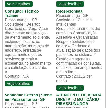
veja detalhes
veja detalhes
Consultor Técnico
Recepcionista
Trainee
Pirassununga - SP
Pirassununga - SP
Sociedade : Clínicas
Sociedade : Desktop
Inteligentes
Descrição da Vaga: Atuar
Requisitos: Ensino médio
diretamente nos serviços
completo Comunicação
de atendimento ao cliente,
Assertiva e Organização
incluindo instalação,
Responsabilidades do
manutenção, mudança de
cargo: •• Cadastro e
endereço, retirada de
atualização de dados dos
equipamento e outros
pacientes no sistema; *
serviços; garantir a
Gestão de agendas,
excelência no atendimento
confirmação de consultas,
e a satisfação do cliente;
encaixes, remanejamentos
a...
e atendim...
Contrato : N/A
Contrato : 2011.2 per
month
veja detalhes
veja detalhes
Vendedor Externo | Stone
ATENDENTE DE VENDA
em Pirassununga - SP
DIRETA | O BOTICÁRIO -
Pirassununga - SP
PIRASSUNUNGA