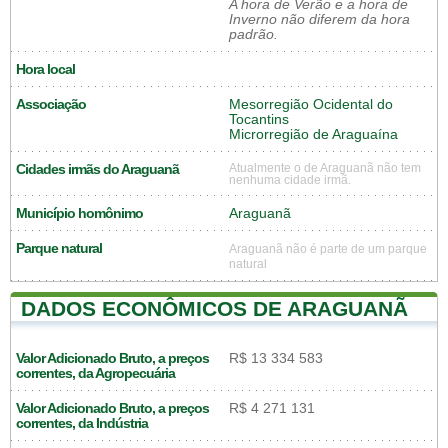
A hora de Verão e a hora de
Inverno não diferem da hora
padrão.
Hora local
Associação
Mesorregião Ocidental do
Tocantins
Microrregião de Araguaína
Cidades irmãs do Araguanã
Atualmente o de Araguanã não tem
nenhuma cidade irmã.
Município homônimo
Araguanã
Parque natural
Araguanã não é parte de um parque
natural
DADOS ECONÔMICOS DE ARAGUANÃ
Valor Adicionado Bruto, a preços
R$ 13 334 583
correntes, da Agropecuária
Valor Adicionado Bruto, a preços
R$ 4 271 131
correntes, da Indústria