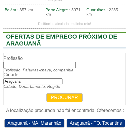
Belém
: 357 km
Porto Alegre
: 3071
Guarulhos
: 2285
km
km
Distância calculada em linha reta!
OFERTAS DE EMPREGO PRÓXIMO DE
ARAGUANÃ
Profissão
Profissão, Palavras-chave, companhia
Cidade
Cidade, Departamento, Região
PROCURAR
A localização procurada não foi encontrada. Oferecemos :
Araguanã - MA, Maranhão
Araguanã - TO, Tocantins