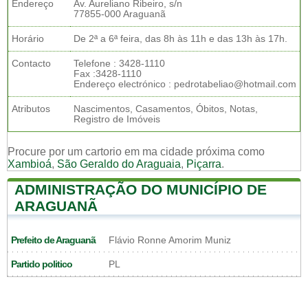
Endereço
Av. Aureliano Ribeiro, s/n
77855-000 Araguanã
Horário
De 2ª a 6ª feira, das 8h às 11h e das 13h às 17h.
Contacto
Telefone : 3428-1110
Fax :3428-1110
Endereço electrónico : pedrotabeliao@hotmail.com
Atributos
Nascimentos, Casamentos, Óbitos, Notas,
Registro de Imóveis
Procure por um cartorio em ma cidade próxima como
Xambioá
,
São Geraldo do Araguaia
,
Piçarra
.
ADMINISTRAÇÃO DO MUNICÍPIO DE
ARAGUANÃ
Prefeito de Araguanã
Flávio Ronne Amorim Muniz
Partido politico
PL