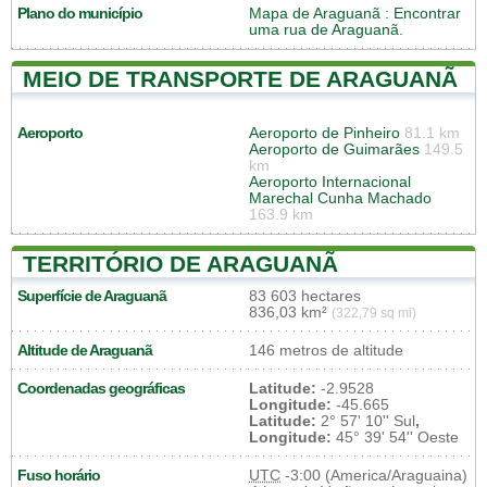
Plano do município
Mapa de Araguanã
: Encontrar
uma rua de Araguanã.
MEIO DE TRANSPORTE DE ARAGUANÃ
Aeroporto
Aeroporto de Pinheiro
81.1 km
Aeroporto de Guimarães
149.5
km
Aeroporto Internacional
Marechal Cunha Machado
163.9 km
TERRITÓRIO DE ARAGUANÃ
Superfície de Araguanã
83 603 hectares
836,03 km²
(322,79 sq mi)
Altitude de Araguanã
146 metros de altitude
Coordenadas geográficas
Latitude:
-2.9528
Longitude:
-45.665
Latitude:
2° 57' 10'' Sul
,
Longitude:
45° 39' 54'' Oeste
Fuso horário
UTC
-3:00 (America/Araguaina)