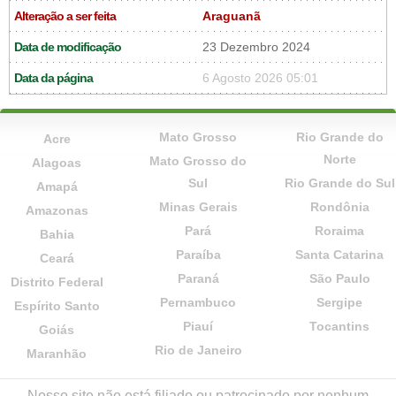
Alteração a ser feita
Araguanã
Data de modificação
23 Dezembro 2024
Data da página
6 Agosto 2026 05:01
Mato Grosso
Rio Grande do
Acre
Norte
Mato Grosso do
Alagoas
Sul
Rio Grande do Sul
Amapá
Minas Gerais
Rondônia
Amazonas
Pará
Roraima
Bahia
Paraíba
Santa Catarina
Ceará
Paraná
São Paulo
Distrito Federal
Pernambuco
Sergipe
Espírito Santo
Piauí
Tocantins
Goiás
Rio de Janeiro
Maranhão
Nosso site não está filiado ou patrocinado por nenhum