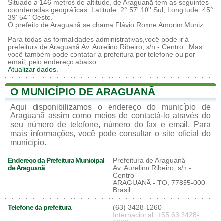
Situado a 146 metros de altitude, de Araguanã tem as seguintes
coordenadas geográficas: Latitude: 2° 57' 10'' Sul, Longitude: 45°
39' 54'' Oeste.
O prefeito de Araguanã se chama Flávio Ronne Amorim Muniz.
Para todas as formalidades administrativas,você pode ir à
prefeitura de Araguanã Av. Aurelino Ribeiro, s/n - Centro . Mas
você também pode contatar a prefeitura por telefone ou por
email, pelo endereço abaixo.
Atualizar dados
.
O MUNICÍPIO DE ARAGUANÃ
Aqui disponibilizamos o endereço do município de
Araguanã assim como meios de contactá-lo através do
seu número de telefone, número do fax e email. Para
mais informações, você pode consultar o site oficial do
município.
Endereço da Prefeitura Municipal
Prefeitura de Araguanã
de Araguanã
Av. Aurelino Ribeiro, s/n -
Centro
ARAGUANÃ - TO, 77855-000
Brasil
Telefone da prefeitura
(63) 3428-1260
Internacional: +55 63 3428-