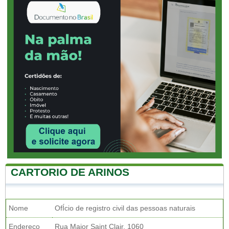
CARTORIO DE ARINOS
Nome
OfÍcio de registro civil das pessoas naturais
Endereço
Rua Major Saint Clair, 1060