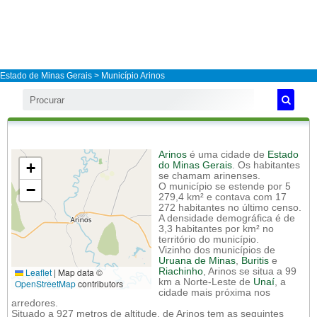
Estado de Minas Gerais
>
Município Arinos
Arinos
é uma cidade de
Estado
+
do Minas Gerais
. Os habitantes
se chamam arinenses.
−
O município se estende por 5
279,4 km² e contava com 17
272 habitantes no último censo.
A densidade demográfica é de
3,3 habitantes por km² no
território do município.
Vizinho dos municípios de
Uruana de Minas
,
Buritis
e
Leaflet
|
Map data ©
Riachinho
, Arinos se situa a 99
km a Norte-Leste de
Unaí
, a
OpenStreetMap
contributors
cidade mais próxima nos
arredores.
Situado a 927 metros de altitude, de Arinos tem as seguintes