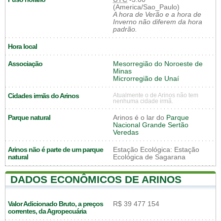
(America/Sao_Paulo)
A hora de Verão e a hora de
Inverno não diferem da hora
padrão.
Hora local
Associação
Mesorregião do Noroeste de
Minas
Microrregião de Unaí
Cidades irmãs do Arinos
Atualmente o de Arinos não tem
nenhuma cidade irmã.
Parque natural
Arinos é o lar do
Parque
Nacional Grande Sertão
Veredas
Arinos não é parte de um parque
Estação Ecológica: Estação
natural
Ecológica de Sagarana
DADOS ECONÔMICOS DE ARINOS
Valor Adicionado Bruto, a preços
R$ 39 477 154
correntes, da Agropecuária