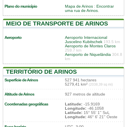
Plano do município
Mapa de Arinos
: Encontrar
uma rua de Arinos.
MEIO DE TRANSPORTE DE ARINOS
Aeroporto
Aeroporto Internacional
Juscelino Kubitschek
193.5 km
Aeroporto de Montes Claros
259.7 km
Aeroporto de Niquelândia
304.8
km
TERRITÓRIO DE ARINOS
Superfície de Arinos
527 941 hectares
5279,41 km²
(2038,39 sq mi)
Altitude de Arinos
927 metros de altitude
Coordenadas geográficas
Latitude:
-15.9169
Longitude:
-46.1058
Latitude:
15° 55' 1'' Sul
,
Longitude:
46° 6' 21'' Oeste
Fuso horário
UTC
-3:00