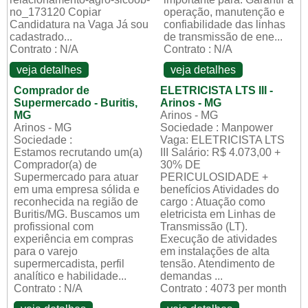
no_173120 Copiar
operação, manutenção e
Candidatura na Vaga Já sou
confiabilidade das linhas
cadastrado...
de transmissão de ene...
Contrato : N/A
Contrato : N/A
veja detalhes
veja detalhes
Comprador de
ELETRICISTA LTS III -
Supermercado - Buritis,
Arinos - MG
MG
Arinos - MG
Arinos - MG
Sociedade : Manpower
Sociedade :
Vaga: ELETRICISTA LTS
Estamos recrutando um(a)
III Salário: R$ 4.073,00 +
Comprador(a) de
30% DE
Supermercado para atuar
PERICULOSIDADE +
em uma empresa sólida e
benefícios Atividades do
reconhecida na região de
cargo : Atuação como
Buritis/MG. Buscamos um
eletricista em Linhas de
profissional com
Transmissão (LT).
experiência em compras
Execução de atividades
para o varejo
em instalações de alta
supermercadista, perfil
tensão. Atendimento de
analítico e habilidade...
demandas ...
Contrato : N/A
Contrato : 4073 per month