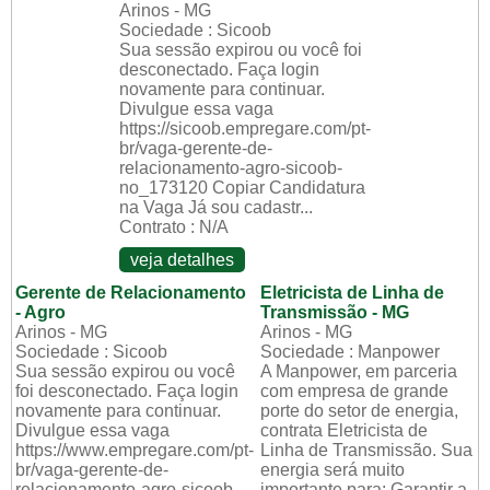
Arinos - MG
Sociedade : Sicoob
Sua sessão expirou ou você foi
desconectado. Faça login
novamente para continuar.
Divulgue essa vaga
https://sicoob.empregare.com/pt-
br/vaga-gerente-de-
relacionamento-agro-sicoob-
no_173120 Copiar Candidatura
na Vaga Já sou cadastr...
Contrato : N/A
veja detalhes
Gerente de Relacionamento
Eletricista de Linha de
- Agro
Transmissão - MG
Arinos - MG
Arinos - MG
Sociedade : Sicoob
Sociedade : Manpower
Sua sessão expirou ou você
A Manpower, em parceria
foi desconectado. Faça login
com empresa de grande
novamente para continuar.
porte do setor de energia,
Divulgue essa vaga
contrata Eletricista de
https://www.empregare.com/pt-
Linha de Transmissão. Sua
br/vaga-gerente-de-
energia será muito
relacionamento-agro-sicoob-
importante para: Garantir a