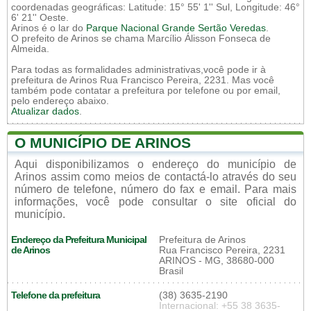
coordenadas geográficas: Latitude: 15° 55' 1'' Sul, Longitude: 46°
6' 21'' Oeste.
Arinos é o lar do
Parque Nacional Grande Sertão Veredas
.
O prefeito de Arinos se chama Marcílio Álisson Fonseca de
Almeida.
Para todas as formalidades administrativas,você pode ir à
prefeitura de Arinos Rua Francisco Pereira, 2231. Mas você
também pode contatar a prefeitura por telefone ou por email,
pelo endereço abaixo.
Atualizar dados
.
O MUNICÍPIO DE ARINOS
Aqui disponibilizamos o endereço do município de
Arinos assim como meios de contactá-lo através do seu
número de telefone, número do fax e email. Para mais
informações, você pode consultar o site oficial do
município.
Endereço da Prefeitura Municipal
Prefeitura de Arinos
de Arinos
Rua Francisco Pereira, 2231
ARINOS - MG, 38680-000
Brasil
Telefone da prefeitura
(38) 3635-2190
Internacional: +55 38 3635-