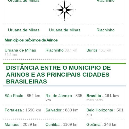
Uruana de Minas
Riachinho
Uruana de Minas
Uruana de Minas
Riachinho
Municípios próximos de Arinos
Uruana de Minas
Riachinho
Buritis
38.4 km
46.3 km
35.5 km
DISTÂNCIA ENTRE O MUNICIPIO DE
ARINOS E AS PRINCIPAIS CIDADES
BRASILEIRAS
São Paulo
: 852 km
Rio de Janeiro
: 835
Brasília
: 191 km
km
mais perto
Fortaleza
: 1590 km
Salvador
: 880 km
Belo Horizonte
: 501
km
Manaus
: 2089 km
Curitiba
: 1109 km
Goiânia
: 346 km