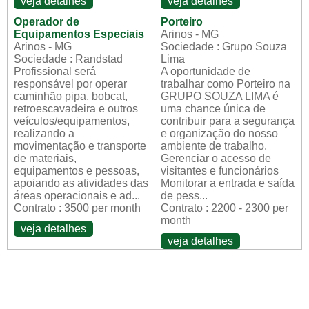
veja detalhes
veja detalhes
Operador de
Porteiro
Equipamentos Especiais
Arinos - MG
Arinos - MG
Sociedade : Grupo Souza
Sociedade : Randstad
Lima
Profissional será
A oportunidade de
responsável por operar
trabalhar como Porteiro na
caminhão pipa, bobcat,
GRUPO SOUZA LIMA é
retroescavadeira e outros
uma chance única de
veículos/equipamentos,
contribuir para a segurança
realizando a
e organização do nosso
movimentação e transporte
ambiente de trabalho.
de materiais,
Gerenciar o acesso de
equipamentos e pessoas,
visitantes e funcionários
apoiando as atividades das
Monitorar a entrada e saída
áreas operacionais e ad...
de pess...
Contrato : 3500 per month
Contrato : 2200 - 2300 per
month
veja detalhes
veja detalhes