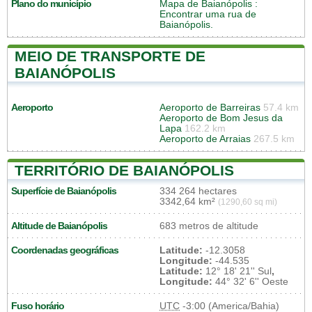
Plano do município
Mapa de Baianópolis
:
Encontrar uma rua de
Baianópolis.
MEIO DE TRANSPORTE DE
BAIANÓPOLIS
Aeroporto
Aeroporto de Barreiras
57.4 km
Aeroporto de Bom Jesus da
Lapa
162.2 km
Aeroporto de Arraias
267.5 km
TERRITÓRIO DE BAIANÓPOLIS
Superfície de Baianópolis
334 264 hectares
3342,64 km²
(1290,60 sq mi)
Altitude de Baianópolis
683 metros de altitude
Coordenadas geográficas
Latitude:
-12.3058
Longitude:
-44.535
Latitude:
12° 18' 21'' Sul
,
Longitude:
44° 32' 6'' Oeste
Fuso horário
UTC
-3:00 (America/Bahia)