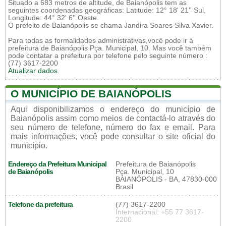
Situado a 683 metros de altitude, de Baianópolis tem as
seguintes coordenadas geográficas: Latitude: 12° 18' 21'' Sul,
Longitude: 44° 32' 6'' Oeste.
O prefeito de Baianópolis se chama Jandira Soares Silva Xavier.
Para todas as formalidades administrativas,você pode ir à
prefeitura de Baianópolis Pça. Municipal, 10. Mas você também
pode contatar a prefeitura por telefone pelo seguinte número :
(77) 3617-2200
Atualizar dados
.
O MUNICÍPIO DE BAIANÓPOLIS
Aqui disponibilizamos o endereço do município de
Baianópolis assim como meios de contactá-lo através do
seu número de telefone, número do fax e email. Para
mais informações, você pode consultar o site oficial do
município.
Endereço da Prefeitura Municipal
Prefeitura de Baianópolis
de Baianópolis
Pça. Municipal, 10
BAIANÓPOLIS - BA, 47830-000
Brasil
Telefone da prefeitura
(77) 3617-2200
Internacional: +55 77 3617-
2200