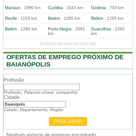
Manaus
: 1990 km
Curitiba
: 1543 km
Goiânia
: 703 km
Recife
: 1159 km
Belém
: 1285 km
Belém
: 1285 km
Belém
: 1285 km
Porto Alegre
: 2091
Guarulhos
: 1260
km
km
Distância calculada em linha reta!
OFERTAS DE EMPREGO PRÓXIMO DE
BAIANÓPOLIS
Profissão
Profissão, Palavras-chave, companhia
Cidade
Cidade, Departamento, Região
PROCURAR
Nenhum anúncio de emprego encontrado.