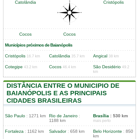
Catolândia
Cristópolis
Cocos
Cocos
Municípios próximos de Baianópolis
Cristópolis
Catolândia
Angical
16.7 km
35.7 km
38 km
Cotegipe
Cocos
São Desidério
43.2 km
46.4 km
49.2
km
DISTÂNCIA ENTRE O MUNICIPIO DE
BAIANÓPOLIS E AS PRINCIPAIS
CIDADES BRASILEIRAS
São Paulo
: 1271 km
Rio de Janeiro
:
Brasília
: 530 km
1188 km
mais perto
Fortaleza
: 1162 km
Salvador
: 658 km
Belo Horizonte
: 850
km