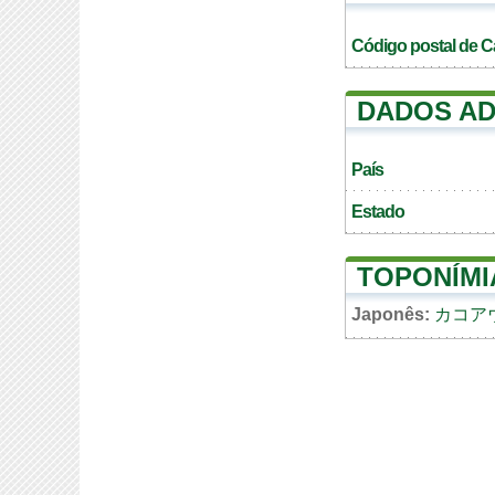
Código postal de C
DADOS AD
País
Estado
TOPONÍMI
Japonês:
カコア