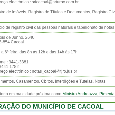
eço electrónico : sricacoal@brturbo.com.br
tro de Imóveis, Registro de Títulos e Documentos, Registro Civ
Ício de registro civil das pessoas naturais e tabelionato de notas
ois de Junho, 2640
3-854 Cacoal
 a 6ª feira, das 8h às 12h e das 14h às 17h.
one : 3441-3381
:3441-1782
eço electrónico : notas_cacoal@tjro.jus.br
mentos, Casamentos, Óbitos, Interdições e Tutelas, Notas
rtorio em ma cidade próxima como
Ministro Andreazza
,
Pimenta
RAÇÃO DO MUNICÍPIO DE CACOAL