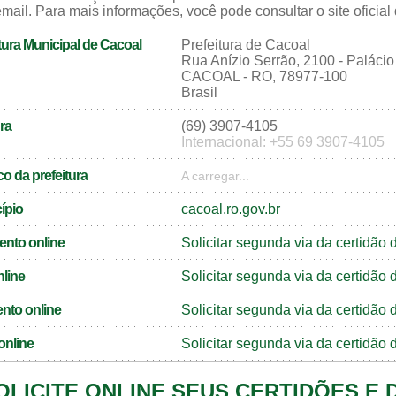
mail. Para mais informações, você pode consultar o site oficial
tura Municipal de Cacoal
Prefeitura de Cacoal
Rua Anízio Serrão, 2100 - Palácio
CACOAL - RO, 78977-100
Brasil
ra
(69) 3907-4105
Internacional: +55 69 3907-4105
o da prefeitura
A carregar...
cípio
cacoal.ro.gov.br
ento online
Solicitar segunda via da certidã
nline
Solicitar segunda via da certidão
nto online
Solicitar segunda via da certidã
online
Solicitar segunda via da certidã
OLICITE ONLINE SEUS CERTIDÕES E