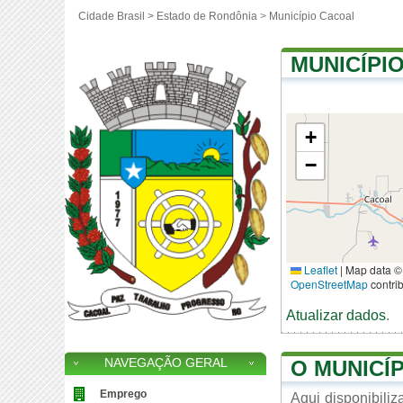
Cidade Brasil >
Estado de Rondônia
>
Município Cacoal
MUNICÍPI
+
−
Leaflet
|
Map data ©
OpenStreetMap
contri
Atualizar dados
.
O MUNICÍ
NAVEGAÇÃO GERAL
Emprego
Aqui disponibili