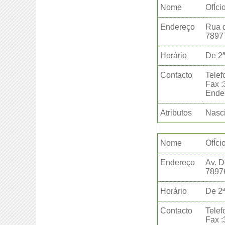
Nome
OfÍci
Endereço
Rua d
7897
Horário
De 2ª
Contacto
Telef
Fax 
Ender
Atributos
Nasci
Nome
OfÍci
Endereço
Av. D
7897
Horário
De 2ª
Contacto
Telef
Fax 