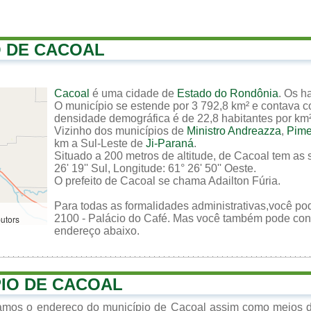
O DE CACOAL
Cacoal
é uma cidade de
Estado do Rondônia
. Os h
O município se estende por 3 792,8 km² e contava c
densidade demográfica é de 22,8 habitantes por km² n
Vizinho dos municípios de
Ministro Andreazza
,
Pime
km a Sul-Leste de
Ji-Paraná
.
Situado a 200 metros de altitude, de Cacoal tem as 
26' 19'' Sul, Longitude: 61° 26' 50'' Oeste.
O prefeito de Cacoal se chama Adailton Fúria.
Para todas as formalidades administrativas,você pod
2100 - Palácio do Café. Mas você também pode contat
butors
endereço abaixo.
PIO DE CACOAL
zamos o endereço do município de Cacoal assim como meios de