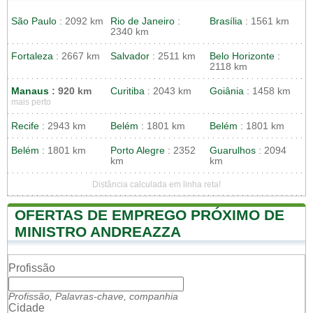
São Paulo
: 2092 km
Rio de Janeiro
:
Brasília
: 1561 km
2340 km
Fortaleza
: 2667 km
Salvador
: 2511 km
Belo Horizonte
:
2118 km
Manaus
: 920 km
Curitiba
: 2043 km
Goiânia
: 1458 km
mais perto
Recife
: 2943 km
Belém
: 1801 km
Belém
: 1801 km
Belém
: 1801 km
Porto Alegre
: 2352
Guarulhos
: 2094
km
km
Distância calculada em linha reta!
OFERTAS DE EMPREGO PRÓXIMO DE
MINISTRO ANDREAZZA
Profissão
Profissão, Palavras-chave, companhia
Cidade