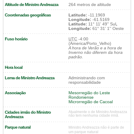
Altitude de Ministro Andreazza
264 metros de altitude
Coordenadas geográficas
Latitude:
-11.1969
Longitude:
-61.5169
Latitude:
11° 11' 49'' Sul
,
Longitude:
61° 31' 1'' Oeste
Fuso horário
UTC
-4:00
(America/Porto_Velho)
A hora de Verão e a hora de
Inverno não diferem da hora
padrão.
Hora local
Lema de Ministro Andreazza
Administrando com
responsabilidade
Associação
Mesorregião do Leste
Rondoniense
Microrregião de Cacoal
Cidades irmãs do Ministro
Atualmente o de Ministro Andreazza
não tem nenhuma cidade irmã.
Andreazza
Parque natural
Ministro Andreazza não é parte de
um parque natural