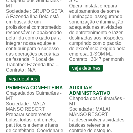
Chapada dos Guimarães -
S.A.
MT
Opera, instala e repara
Sociedade : GRUPO SETA
equipamentos de som e
A Fazenda Ilha Bela está
iluminação, assegurando
em busca de um
sonorização e iluminação
profissional comprometido,
adequada nas atividades
responsável e apaixonado
de entretenimento e lazer
pela lida com o gado para
destinadas aos hóspedes,
integrar nossa equipe e
cumprindo com o padrão
contribuir para o sucesso
de excelência exigido pela
das operações pecuárias
empresa. 1-SOM M...
da fazenda. ? Local de
Contrato : 3047 per month
Trabalho: Fazenda Ilha ...
veja detalhes
Contrato : N/A
veja detalhes
PRIMEIRA CONFEITEIRA
AUXILIAR
Chapada dos Guimarães -
ADMINISTRATIVO
MT
Chapada dos Guimarães -
Sociedade : MALAI
MT
MANSO RESORT
Sociedade : MALAI
Preparar sobremesas,
MANSO RESORT
bolos, tortas, entremets,
Ira desenvolver atividades
petit fours e demais itens
básicas referente a
de confeitaria. Coordenar e
controle de estoque.