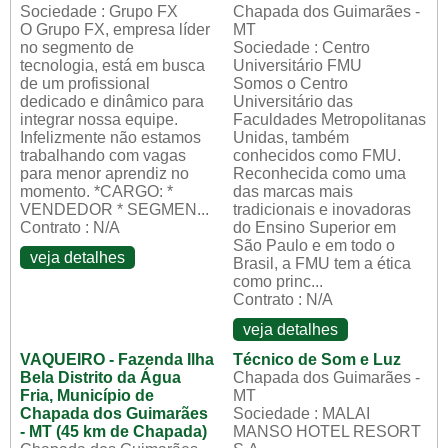
Sociedade : Grupo FX
Chapada dos Guimarães -
O Grupo FX, empresa líder
MT
no segmento de
Sociedade : Centro
tecnologia, está em busca
Universitário FMU
de um profissional
Somos o Centro
dedicado e dinâmico para
Universitário das
integrar nossa equipe.
Faculdades Metropolitanas
Infelizmente não estamos
Unidas, também
trabalhando com vagas
conhecidos como FMU.
para menor aprendiz no
Reconhecida como uma
momento. *CARGO: *
das marcas mais
VENDEDOR * SEGMEN...
tradicionais e inovadoras
Contrato : N/A
do Ensino Superior em
São Paulo e em todo o
veja detalhes
Brasil, a FMU tem a ética
como princ...
Contrato : N/A
veja detalhes
VAQUEIRO - Fazenda Ilha
Técnico de Som e Luz
Bela Distrito da Água
Chapada dos Guimarães -
Fria, Município de
MT
Chapada dos Guimarães
Sociedade : MALAI
- MT (45 km de Chapada)
MANSO HOTEL RESORT