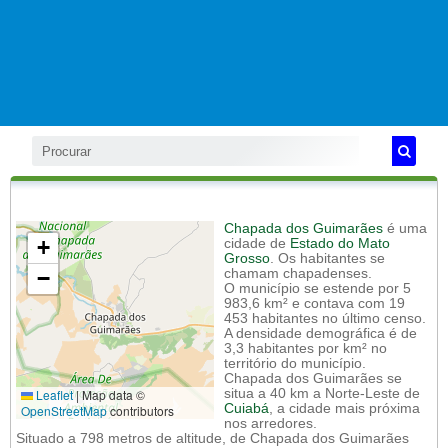
Chapada dos Guimarães
é uma
+
cidade de
Estado do Mato
Grosso
. Os habitantes se
−
chamam chapadenses.
O município se estende por 5
983,6 km² e contava com 19
453 habitantes no último censo.
A densidade demográfica é de
3,3 habitantes por km² no
território do município.
Chapada dos Guimarães se
Leaflet
|
Map data ©
situa a 40 km a Norte-Leste de
Cuiabá
, a cidade mais próxima
OpenStreetMap
contributors
nos arredores.
Situado a 798 metros de altitude, de Chapada dos Guimarães