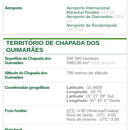
Aeroporto
Aeroporto Internacional
Marechal Rondon
44.8 km
Aeroporto de Diamantino
139.4
km
Aeroporto de Rondonópolis
166.5 km
TERRITÓRIO DE CHAPADA DOS
GUIMARÃES
Superfície de Chapada dos
598 360 hectares
Guimarães
5983,60 km²
(2310,28 sq mi)
Altitude de Chapada dos
798 metros de altitude
Guimarães
Coordenadas geográficas
Latitude:
-15.4608
Longitude:
-55.75
Latitude:
15° 27' 39'' Sul
,
Longitude:
55° 45' 0'' Oeste
Fuso horário
UTC
-4:00 (America/Cuiaba)
Hora de Verão : UTC -4:00
Hora de Inverno : UTC -3:00
Hora local