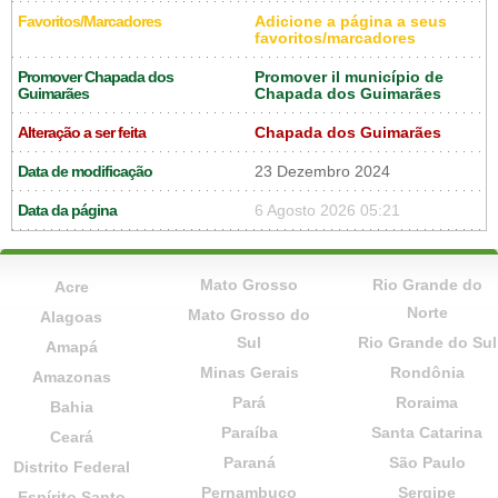
Favoritos/Marcadores
Adicione a página a seus
favoritos/marcadores
Promover Chapada dos
Promover il município de
Guimarães
Chapada dos Guimarães
Alteração a ser feita
Chapada dos Guimarães
Data de modificação
23 Dezembro 2024
Data da página
6 Agosto 2026 05:21
Mato Grosso
Rio Grande do
Acre
Norte
Mato Grosso do
Alagoas
Sul
Rio Grande do Sul
Amapá
Minas Gerais
Rondônia
Amazonas
Pará
Roraima
Bahia
Paraíba
Santa Catarina
Ceará
Paraná
São Paulo
Distrito Federal
Pernambuco
Sergipe
Espírito Santo