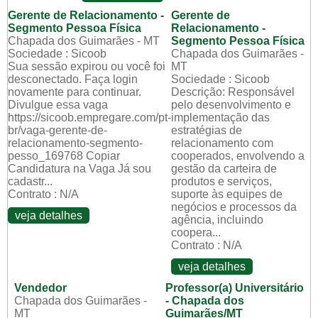
Gerente de Relacionamento -
Gerente de
Segmento Pessoa Física
Relacionamento -
Chapada dos Guimarães - MT
Segmento Pessoa Física
Sociedade : Sicoob
Chapada dos Guimarães -
Sua sessão expirou ou você foi
MT
desconectado. Faça login
Sociedade : Sicoob
novamente para continuar.
Descrição: Responsável
Divulgue essa vaga
pelo desenvolvimento e
https://sicoob.empregare.com/pt-
implementação das
br/vaga-gerente-de-
estratégias de
relacionamento-segmento-
relacionamento com
pesso_169768 Copiar
cooperados, envolvendo a
Candidatura na Vaga Já sou
gestão da carteira de
cadastr...
produtos e serviços,
Contrato : N/A
suporte às equipes de
negócios e processos da
veja detalhes
agência, incluindo
coopera...
Contrato : N/A
veja detalhes
Vendedor
Professor(a) Universitário
Chapada dos Guimarães -
- Chapada dos
MT
Guimarães/MT