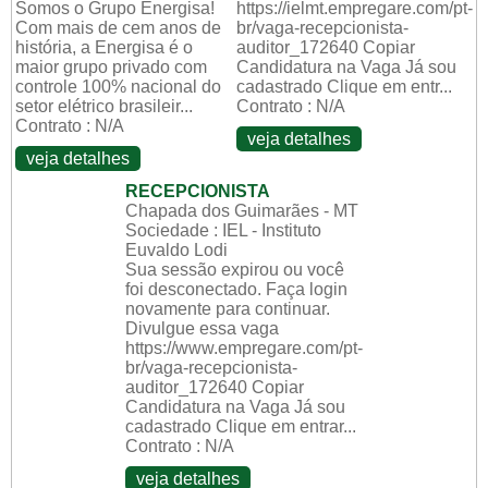
Somos o Grupo Energisa!
https://ielmt.empregare.com/pt-
Com mais de cem anos de
br/vaga-recepcionista-
história, a Energisa é o
auditor_172640 Copiar
maior grupo privado com
Candidatura na Vaga Já sou
controle 100% nacional do
cadastrado Clique em entr...
setor elétrico brasileir...
Contrato : N/A
Contrato : N/A
veja detalhes
veja detalhes
RECEPCIONISTA
Chapada dos Guimarães - MT
Sociedade : IEL - Instituto
Euvaldo Lodi
Sua sessão expirou ou você
foi desconectado. Faça login
novamente para continuar.
Divulgue essa vaga
https://www.empregare.com/pt-
br/vaga-recepcionista-
auditor_172640 Copiar
Candidatura na Vaga Já sou
cadastrado Clique em entrar...
Contrato : N/A
veja detalhes