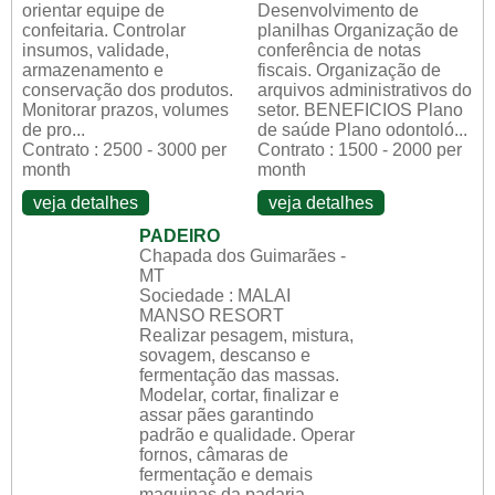
orientar equipe de
Desenvolvimento de
confeitaria. Controlar
planilhas Organização de
insumos, validade,
conferência de notas
armazenamento e
fiscais. Organização de
conservação dos produtos.
arquivos administrativos do
Monitorar prazos, volumes
setor. BENEFICIOS Plano
de pro...
de saúde Plano odontoló...
Contrato : 2500 - 3000 per
Contrato : 1500 - 2000 per
month
month
veja detalhes
veja detalhes
PADEIRO
Chapada dos Guimarães -
MT
Sociedade : MALAI
MANSO RESORT
Realizar pesagem, mistura,
sovagem, descanso e
fermentação das massas.
Modelar, cortar, finalizar e
assar pães garantindo
padrão e qualidade. Operar
fornos, câmaras de
fermentação e demais
maquinas da padaria.