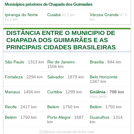
Municípios próximos de Chapada dos Guimarães
Ipiranga do Norte
Cuiabá
Várzea Grande
41.5 km
47.5
41.2 km
km
DISTÂNCIA ENTRE O MUNICIPIO DE
CHAPADA DOS GUIMARÃES E AS
PRINCIPAIS CIDADES BRASILEIRAS
São Paulo
: 1313 km
Rio de Janeiro
:
Brasília
: 844 km
1556 km
Fortaleza
: 2294 km
Salvador
: 1879 km
Belo Horizonte
:
1347 km
Manaus
: 1456 km
Curitiba
: 1299 km
Goiânia
: 708 km
mais perto
Recife
: 2417 km
Belém
: 1750 km
Belém
: 1750 km
Belém
: 1750 km
Porto Alegre
: 1687
Guarulhos
: 1314
km
km
Distância calculada em linha reta!