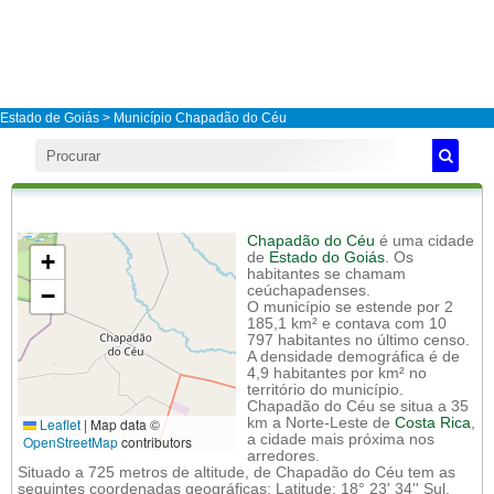
Estado de Goiás
>
Município Chapadão do Céu
Chapadão do Céu
é uma cidade
+
de
Estado do Goiás
. Os
habitantes se chamam
−
ceúchapadenses.
O município se estende por 2
185,1 km² e contava com 10
797 habitantes no último censo.
A densidade demográfica é de
4,9 habitantes por km² no
território do município.
Chapadão do Céu se situa a 35
Leaflet
|
Map data ©
km a Norte-Leste de
Costa Rica
,
a cidade mais próxima nos
OpenStreetMap
contributors
arredores.
Situado a 725 metros de altitude, de Chapadão do Céu tem as
seguintes coordenadas geográficas: Latitude: 18° 23' 34'' Sul,