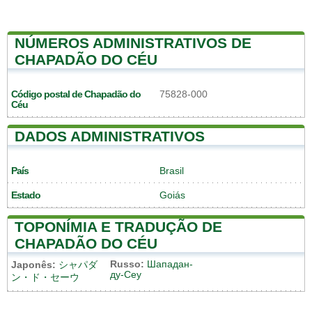
NÚMEROS ADMINISTRATIVOS DE
CHAPADÃO DO CÉU
Código postal de Chapadão do
75828-000
Céu
DADOS ADMINISTRATIVOS
País
Brasil
Estado
Goiás
TOPONÍMIA E TRADUÇÃO DE
CHAPADÃO DO CÉU
Russo:
Шападан-
Japonês:
シャパダ
ду-Сеу
ン・ド・セーウ