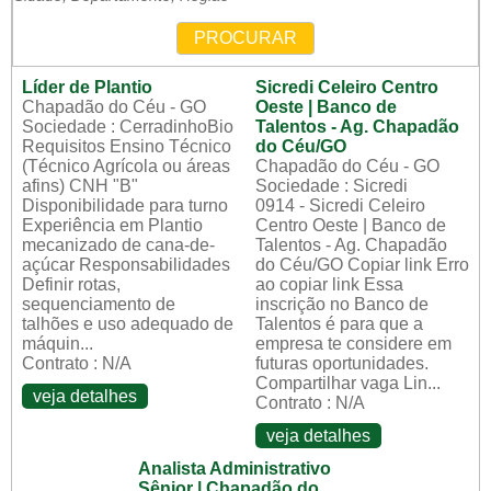
PROCURAR
Líder de Plantio
Sicredi Celeiro Centro
Chapadão do Céu - GO
Oeste | Banco de
Sociedade : CerradinhoBio
Talentos - Ag. Chapadão
Requisitos Ensino Técnico
do Céu/GO
(Técnico Agrícola ou áreas
Chapadão do Céu - GO
afins) CNH "B"
Sociedade : Sicredi
Disponibilidade para turno
0914 - Sicredi Celeiro
Experiência em Plantio
Centro Oeste | Banco de
mecanizado de cana-de-
Talentos - Ag. Chapadão
açúcar Responsabilidades
do Céu/GO Copiar link Erro
Definir rotas,
ao copiar link Essa
sequenciamento de
inscrição no Banco de
talhões e uso adequado de
Talentos é para que a
máquin...
empresa te considere em
Contrato : N/A
futuras oportunidades.
Compartilhar vaga Lin...
veja detalhes
Contrato : N/A
veja detalhes
Analista Administrativo
Sênior | Chapadão do