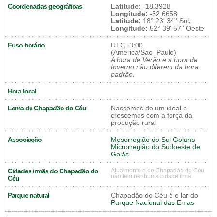
Coordenadas geográficas
Latitude:
-18.3928
Longitude:
-52.6658
Latitude:
18° 23' 34'' Sul
,
Longitude:
52° 39' 57'' Oeste
Fuso horário
UTC
-3:00
(America/Sao_Paulo)
A hora de Verão e a hora de
Inverno não diferem da hora
padrão.
Hora local
Lema de Chapadão do Céu
Nascemos de um ideal e
crescemos com a força da
produção rural
Associação
Mesorregião do Sul Goiano
Microrregião do Sudoeste de
Goiás
Cidades irmãs do Chapadão do
Atualmente o de Chapadão do Céu
não tem nenhuma cidade irmã.
Céu
Parque natural
Chapadão do Céu é o lar do
Parque Nacional das Emas