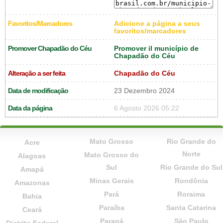
Favoritos/Marcadores
Adicione a página a seus
favoritos/marcadores
Promover Chapadão do Céu
Promover il município de
Chapadão do Céu
Alteração a ser feita
Chapadão do Céu
Data de modificação
23 Dezembro 2024
Data da página
6 Agosto 2026 05:22
Mato Grosso
Rio Grande do
Acre
Norte
Mato Grosso do
Alagoas
Sul
Rio Grande do Sul
Amapá
Minas Gerais
Rondônia
Amazonas
Pará
Roraima
Bahia
Paraíba
Santa Catarina
Ceará
Paraná
São Paulo
Distrito Federal