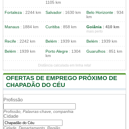
1105 km
Fortaleza
: 2244 km
Salvador
: 1630 km
Belo Horizonte
: 934
km
Manaus
: 1884 km
Curitiba
: 858 km
Goiânia
: 410 km
mais perto
Recife
: 2242 km
Belém
: 1939 km
Belém
: 1939 km
Belém
: 1939 km
Porto Alegre
: 1304
Guarulhos
: 851 km
km
Distância calculada em linha reta!
OFERTAS DE EMPREGO PRÓXIMO DE
CHAPADÃO DO CÉU
Profissão
Profissão, Palavras-chave, companhia
Cidade
Cidade, Departamento, Região