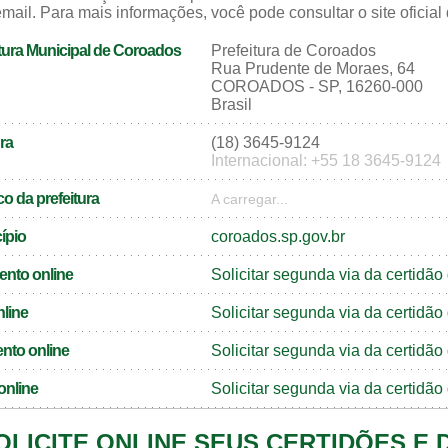
mail. Para mais informações, você pode consultar o site oficial
tura Municipal de Coroados
Prefeitura de Coroados
Rua Prudente de Moraes, 64
COROADOS - SP, 16260-000
Brasil
ra
(18) 3645-9124
Internacional: +55 18 3645-9124
o da prefeitura
A carregar...
cípio
coroados.sp.gov.br
ento online
Solicitar segunda via da certid
nline
Solicitar segunda via da certidã
nto online
Solicitar segunda via da certid
online
Solicitar segunda via da certidã
OLICITE ONLINE SEUS CERTIDÕES E