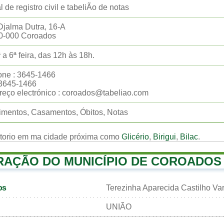
al de registro civil e tabeliÃo de notas
jalma Dutra, 16-A
0-000 Coroados
 a 6ª feira, das 12h às 18h.
one : 3645-1466
:3645-1466
eço electrónico : coroados@tabeliao.com
mentos, Casamentos, Óbitos, Notas
rtorio em ma cidade próxima como
Glicério
,
Birigui
,
Bilac
.
RAÇÃO DO MUNICÍPIO DE COROADOS
os
Terezinha Aparecida Castilho Va
UNIÃO