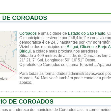
O DE COROADOS
Coroados
é uma cidade de
Estado do São Paulo
. 
O município se estende por 246,4 km² e contava com
demográfica é de 24,3 habitantes por km² no territór
Vizinho dos municípios de
Birigui
,
Glicério
e
Brejo A
Birigui
, a cidade mais próxima nos arredores.
Situado a 409 metros de altitude, de Coroados tem 
21° 21' 7'' Sul, Longitude: 50° 16' 51'' Oeste.
O prefeito de Coroados se chama Terezinha Apareci
Para todas as formalidades administrativas,você po
Moraes, 64. Mas você também pode contatar a prefei
butors
abaixo.
PIO DE COROADOS
zamos o endereço do município de Coroados assim como meios d