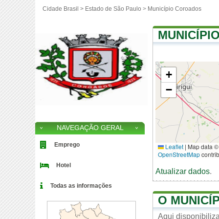
Cidade Brasil >
Estado de São Paulo
>
Município Coroados
MUNICÍPI
+
−
NAVEGAÇÃO GERAL
Emprego
Leaflet
|
Map data ©
OpenStreetMap
contri
Hotel
Atualizar dados
.
Todas as informações
O MUNICÍ
Aqui disponibili