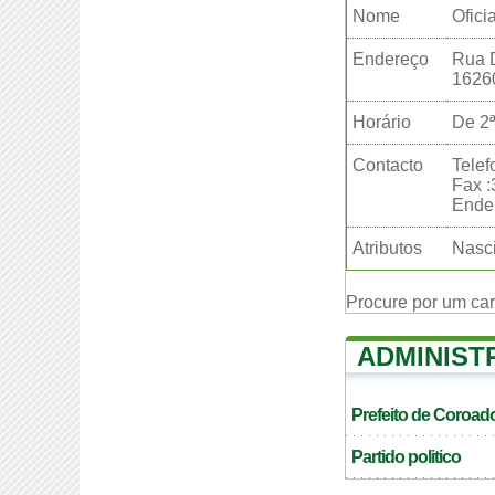
Nome
Ofici
Endereço
Rua D
1626
Horário
De 2ª
Contacto
Telef
Fax 
Ender
Atributos
Nasci
Procure por um ca
ADMINIST
Prefeito de Coroad
Partido politico