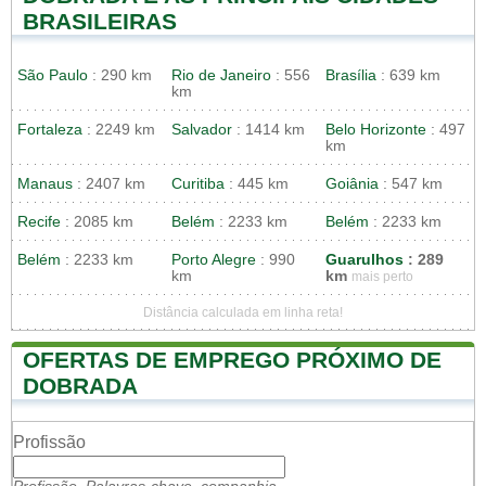
BRASILEIRAS
São Paulo
: 290 km
Rio de Janeiro
: 556
Brasília
: 639 km
km
Fortaleza
: 2249 km
Salvador
: 1414 km
Belo Horizonte
: 497
km
Manaus
: 2407 km
Curitiba
: 445 km
Goiânia
: 547 km
Recife
: 2085 km
Belém
: 2233 km
Belém
: 2233 km
Belém
: 2233 km
Porto Alegre
: 990
Guarulhos
: 289
km
km
mais perto
Distância calculada em linha reta!
OFERTAS DE EMPREGO PRÓXIMO DE
DOBRADA
Profissão