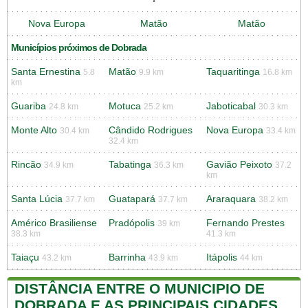
Nova Europa
Matão
Matão
Municípios próximos de Dobrada
Santa Ernestina
Matão
Taquaritinga
5.8
9.9 km
16.8 km
km
Guariba
Motuca
Jaboticabal
24.8 km
25.2 km
30.3 km
Monte Alto
Cândido Rodrigues
Nova Europa
30.4 km
33.4 km
32.4 km
Rincão
Tabatinga
Gavião Peixoto
34.9 km
36.3 km
37.2
km
Santa Lúcia
Guatapará
Araraquara
37.7 km
37.7 km
38.2 km
Américo Brasiliense
Pradópolis
Fernando Prestes
39 km
38.3 km
41.3 km
Taiaçu
Barrinha
Itápolis
43.2 km
43.9 km
44 km
DISTÂNCIA ENTRE O MUNICIPIO DE
DOBRADA E AS PRINCIPAIS CIDADES