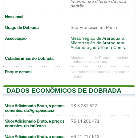
Inverno não diferem da hora
padrão.
Hora local
Orago de Dobrada
São Francisco de Paula
Associação
Mesorregião de Araraquara
Microrregião de Araraquara
Aglomeração Urbana Central
Cidades irmãs do Dobrada
Atualmente o de Dobrada não tem
nenhuma cidade irmã.
Parque natural
Dobrada não é parte de um parque
natural
DADOS ECONÔMICOS DE DOBRADA
Valor Adicionado Bruto, a preços
R$ 8 281 522
correntes, da Agropecuária
Valor Adicionado Bruto, a preços
R$ 14 201 471
correntes, da Indústria
Valor Adicionado Bruto, a preços
R$ 41 217 513