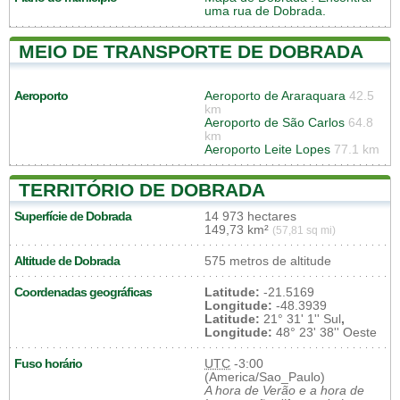
uma rua de Dobrada.
MEIO DE TRANSPORTE DE DOBRADA
Aeroporto
Aeroporto de Araraquara
42.5
km
Aeroporto de São Carlos
64.8
km
Aeroporto Leite Lopes
77.1 km
TERRITÓRIO DE DOBRADA
Superfície de Dobrada
14 973 hectares
149,73 km²
(57,81 sq mi)
Altitude de Dobrada
575 metros de altitude
Coordenadas geográficas
Latitude:
-21.5169
Longitude:
-48.3939
Latitude:
21° 31' 1'' Sul
,
Longitude:
48° 23' 38'' Oeste
Fuso horário
UTC
-3:00
(America/Sao_Paulo)
A hora de Verão e a hora de