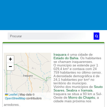
Iraquara
é uma cidade de
+
Estado do Bahia
. Os habitantes
se chamam iraquarenses.
−
O município se estende por 1
029,4 km² e contava com 24
759 habitantes no último censo.
A densidade demográfica é de
24,1 habitantes por km² no
território do município.
Vizinho dos municípios de
Souto
Soares
,
Seabra
e
Iramaia
,
Leaflet
|
Map data ©
Iraquara se situa a 93 km a Sul-
Oeste de
Morro do Chapéu
, a
OpenStreetMap
contributors
cidade mais próxima nos
arredores.