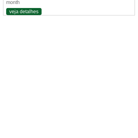
month
veja detalhes