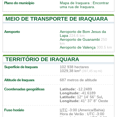
Plano do município
Mapa de Iraquara
: Encontrar
uma rua de Iraquara.
MEIO DE TRANSPORTE DE IRAQUARA
Aeroporto
Aeroporto de Bom Jesus da
Lapa
224.6 km
Aeroporto de Guanambi
250
km
Aeroporto de Valença
300.5 km
TERRITÓRIO DE IRAQUARA
Superfície de Iraquara
102 938 hectares
1029,38 km²
(397,45 sq mi)
Altitude de Iraquara
687 metros de altitude
Coordenadas geográficas
Latitude:
-12.2489
Longitude:
-41.6189
Latitude:
12° 14' 56'' Sul
,
Longitude:
41° 37' 8'' Oeste
Fuso horário
UTC
-3:00 (America/Bahia)
Hora de Verão : UTC -3:00