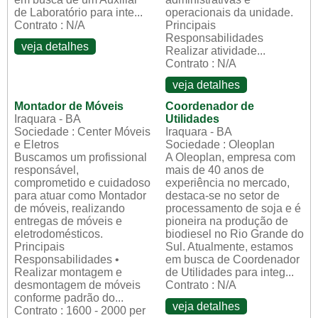
de Laboratório para inte...
operacionais da unidade.
Contrato : N/A
Principais
Responsabilidades
veja detalhes
Realizar atividade...
Contrato : N/A
veja detalhes
Montador de Móveis
Coordenador de
Iraquara - BA
Utilidades
Sociedade : Center Móveis
Iraquara - BA
e Eletros
Sociedade : Oleoplan
Buscamos um profissional
A Oleoplan, empresa com
responsável,
mais de 40 anos de
comprometido e cuidadoso
experiência no mercado,
para atuar como Montador
destaca-se no setor de
de móveis, realizando
processamento de soja e é
entregas de móveis e
pioneira na produção de
eletrodomésticos.
biodiesel no Rio Grande do
Principais
Sul. Atualmente, estamos
Responsabilidades •
em busca de Coordenador
Realizar montagem e
de Utilidades para integ...
desmontagem de móveis
Contrato : N/A
conforme padrão do...
veja detalhes
Contrato : 1600 - 2000 per