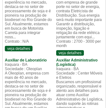
experiência no mercado,
com empresa de grande
destaca-se no setor de
porte no setor de energia,
processamento de soja e é
contrata Eletricista de
pioneira na produção de
Distribuição. Sua energia
biodiesel no Rio Grande do
será muito importante para
Sul. Atualmente, estamos
Garantir a distribuição,
em busca de Motorista
inspeção, ligação e
Carreta para integrar
religação da rede elétrica
noss...
juntamente com equi...
Contrato : N/A
Contrato : 2700 - 3000 per
month
veja detalhes
veja detalhes
Auxiliar de Laboratório
Auxiliar Administrativo
Iraquara - BA
(Logística)
Sociedade : Oleoplan
Iraquara - BA
A Oleoplan, empresa com
Sociedade : Center Móveis
mais de 40 anos de
e Eletros
experiência no mercado,
Buscamos um profissional
destaca-se no setor de
organizado, responsável e
processamento de soja e é
atento aos detalhes para
pioneira na produção de
atuar como Auxiliar
biodiesel no Rio Grande do
Administrativo de Logística,
Sul. Atualmente, estamos
dando suporte às rotinas
em busca de um Auxiliar
administrativas e