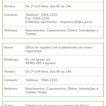
Horário
De 2ª a 6ª feira, das 8h às 14h.
Contacto
Telefone : 3364-2220
Fax :3364-2220
Endereço electrónico : hvqueiroz@tjba.jus.br
Atributos
Nascimentos, Casamentos, Óbitos, Interdições e
Tutelas
Nome
OfÍcio do registro civil e tabelionato de notas -
iraporanga
Endereço
Pç. da Igreja, s/n
49985-000 Iraquara
Horário
De 2ª a 6ª feira, das 8h às 14h.
Contacto
Telefone : 3364-2220
Atributos
Nascimentos, Casamentos, Óbitos, Interdições e
Tutelas, Notas
Nome
Tabelionato de notas e prostesto de tÍtulos