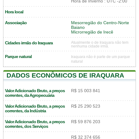
Hora de Inverno : UTC -2:00
Hora local
Associação
Mesorregião do Centro-Norte
Baiano
Microrregião de Irecê
Cidades irmãs do Iraquara
Atualmente o de Iraquara não tem
nenhuma cidade irmã.
Parque natural
Iraquara não é parte de um parque
natural
DADOS ECONÔMICOS DE IRAQUARA
Valor Adicionado Bruto, a preços
R$ 15 003 841
correntes, da Agropecuária
Valor Adicionado Bruto, a preços
R$ 25 290 523
correntes, da Indústria
Valor Adicionado Bruto, a preços
R$ 59 876 203
correntes, dos Serviços
R$ 32 374 656