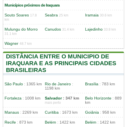
Municípios próximos de Iraquara
Souto Soares
Seabra
Iramaia
17.8
25 km
30.6 km
km
Mulungu do Morro
Canudos
Lajedinho
31.4 km
33.8 km
31.1 km
Wagner
48.7 km
DISTÂNCIA ENTRE O MUNICIPIO DE
IRAQUARA E AS PRINCIPAIS CIDADES
BRASILEIRAS
São Paulo
: 1365 km
Rio de Janeiro
:
Brasília
: 783 km
1198 km
Fortaleza
: 1008 km
Salvador
: 347 km
Belo Horizonte
: 889
km
mais perto
Manaus
: 2269 km
Curitiba
: 1673 km
Goiânia
: 958 km
Recife
: 873 km
Belém
: 1422 km
Belém
: 1422 km