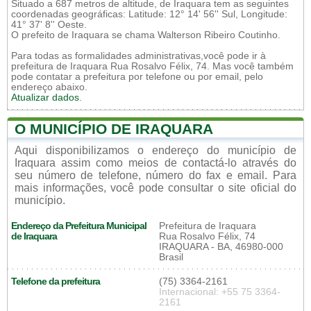
Situado a 687 metros de altitude, de Iraquara tem as seguintes
coordenadas geográficas: Latitude: 12° 14' 56'' Sul, Longitude:
41° 37' 8'' Oeste.
O prefeito de Iraquara se chama Walterson Ribeiro Coutinho.
Para todas as formalidades administrativas,você pode ir à
prefeitura de Iraquara Rua Rosalvo Félix, 74. Mas você também
pode contatar a prefeitura por telefone ou por email, pelo
endereço abaixo.
Atualizar dados
.
O MUNICÍPIO DE IRAQUARA
Aqui disponibilizamos o endereço do município de
Iraquara assim como meios de contactá-lo através do
seu número de telefone, número do fax e email. Para
mais informações, você pode consultar o site oficial do
município.
Endereço da Prefeitura Municipal
Prefeitura de Iraquara
de Iraquara
Rua Rosalvo Félix, 74
IRAQUARA - BA, 46980-000
Brasil
Telefone da prefeitura
(75) 3364-2161
Internacional: +55 75 3364-
2161