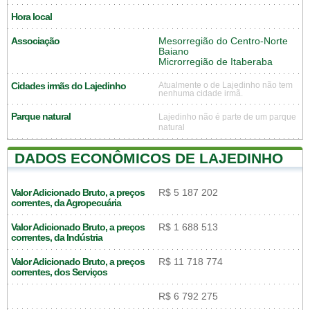
Hora local
Associação
Mesorregião do Centro-Norte
Baiano
Microrregião de Itaberaba
Cidades irmãs do Lajedinho
Atualmente o de Lajedinho não tem
nenhuma cidade irmã.
Parque natural
Lajedinho não é parte de um parque
natural
DADOS ECONÔMICOS DE LAJEDINHO
Valor Adicionado Bruto, a preços
R$ 5 187 202
correntes, da Agropecuária
Valor Adicionado Bruto, a preços
R$ 1 688 513
correntes, da Indústria
Valor Adicionado Bruto, a preços
R$ 11 718 774
correntes, dos Serviços
R$ 6 792 275