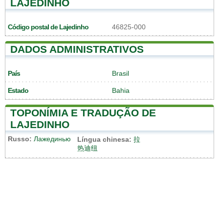
LAJEDINHO
Código postal de Lajedinho
46825-000
DADOS ADMINISTRATIVOS
País
Brasil
Estado
Bahia
TOPONÍMIA E TRADUÇÃO DE
LAJEDINHO
Russo:
Лажединью
Língua chinesa:
拉
热迪纽