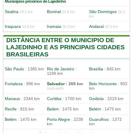
Municípios próximos de Lajedinho
Seabra
Boninal
São Domingos
19.1 km
25.8 km
28.1
km
Iraquara
Iramaia
Andaraí
33.8 km
36.9 km
45.3 km
DISTÂNCIA ENTRE O MUNICIPIO DE
LAJEDINHO E AS PRINCIPAIS CIDADES
BRASILEIRAS
São Paulo
: 1385 km
Rio de Janeiro
:
Brasília
: 845 km
1199 km
Fortaleza
: 996 km
Salvador
: 269 km
Belo Horizonte
: 902
km
mais perto
Manaus
: 2344 km
Curitiba
: 1700 km
Goiânia
: 1019 km
Recife
: 815 km
Belém
: 1475 km
Belém
: 1475 km
Belém
: 1475 km
Porto Alegre
: 2238
Guarulhos
: 1372
km
km