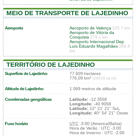
MEIO DE TRANSPORTE DE LAJEDINHO
Aeroporto
Aeroporto de Valença
225.7 km
Aeroporto de Vitória da
Conquista
279.1 km
Aeroporto Internacional Dep.
Luís Eduardo Magalhães
286.4
km
TERRITÓRIO DE LAJEDINHO
Superfície de Lajedinho
77 609 hectares
776,09 km²
(299,65 sq mi)
Altitude de Lajedinho
1 069 metros de altitude
Coordenadas geográficas
Latitude:
-12.3558
Longitude:
-40.9058
Latitude:
12° 21' 21'' Sul
,
Longitude:
40° 54' 21'' Oeste
Fuso horário
UTC
-3:00 (America/Bahia)
Hora de Verão : UTC -3:00
Hora de Inverno : UTC -2:00