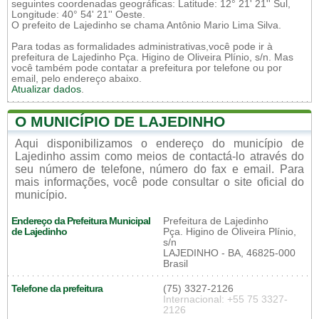
seguintes coordenadas geográficas: Latitude: 12° 21' 21'' Sul,
Longitude: 40° 54' 21'' Oeste.
O prefeito de Lajedinho se chama Antônio Mario Lima Silva.
Para todas as formalidades administrativas,você pode ir à
prefeitura de Lajedinho Pça. Higino de Oliveira Plínio, s/n. Mas
você também pode contatar a prefeitura por telefone ou por
email, pelo endereço abaixo.
Atualizar dados
.
O MUNICÍPIO DE LAJEDINHO
Aqui disponibilizamos o endereço do município de
Lajedinho assim como meios de contactá-lo através do
seu número de telefone, número do fax e email. Para
mais informações, você pode consultar o site oficial do
município.
Endereço da Prefeitura Municipal
Prefeitura de Lajedinho
de Lajedinho
Pça. Higino de Oliveira Plínio,
s/n
LAJEDINHO - BA, 46825-000
Brasil
Telefone da prefeitura
(75) 3327-2126
Internacional: +55 75 3327-
2126