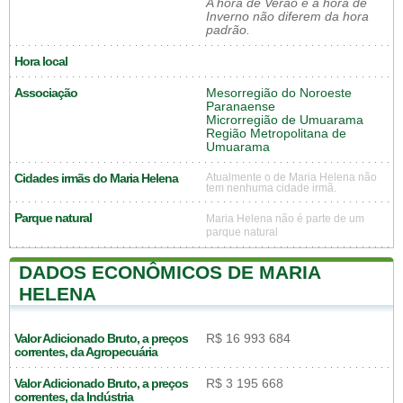
A hora de Verão e a hora de
Inverno não diferem da hora
padrão.
Hora local
Associação
Mesorregião do Noroeste
Paranaense
Microrregião de Umuarama
Região Metropolitana de
Umuarama
Cidades irmãs do Maria Helena
Atualmente o de Maria Helena não
tem nenhuma cidade irmã.
Parque natural
Maria Helena não é parte de um
parque natural
DADOS ECONÔMICOS DE MARIA
HELENA
Valor Adicionado Bruto, a preços
R$ 16 993 684
correntes, da Agropecuária
Valor Adicionado Bruto, a preços
R$ 3 195 668
correntes, da Indústria