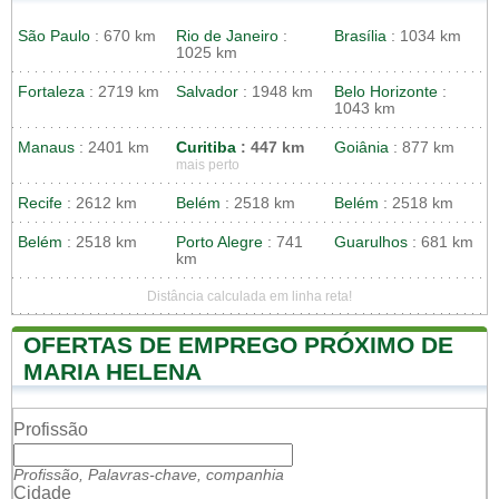
São Paulo
: 670 km
Rio de Janeiro
:
Brasília
: 1034 km
1025 km
Fortaleza
: 2719 km
Salvador
: 1948 km
Belo Horizonte
:
1043 km
Manaus
: 2401 km
Curitiba
: 447 km
Goiânia
: 877 km
mais perto
Recife
: 2612 km
Belém
: 2518 km
Belém
: 2518 km
Belém
: 2518 km
Porto Alegre
: 741
Guarulhos
: 681 km
km
Distância calculada em linha reta!
OFERTAS DE EMPREGO PRÓXIMO DE
MARIA HELENA
Profissão
Profissão, Palavras-chave, companhia
Cidade