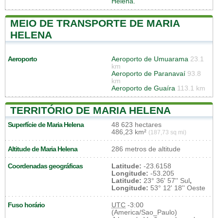
Helena.
MEIO DE TRANSPORTE DE MARIA
HELENA
Aeroporto
Aeroporto de Umuarama
23.1
km
Aeroporto de Paranavaí
93.8
km
Aeroporto de Guaíra
113.1 km
TERRITÓRIO DE MARIA HELENA
Superfície de Maria Helena
48 623 hectares
486,23 km²
(187,73 sq mi)
Altitude de Maria Helena
286 metros de altitude
Coordenadas geográficas
Latitude:
-23.6158
Longitude:
-53.205
Latitude:
23° 36' 57'' Sul
,
Longitude:
53° 12' 18'' Oeste
Fuso horário
UTC
-3:00
(America/Sao_Paulo)