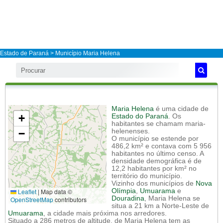
Estado de Paraná
>
Município Maria Helena
Maria Helena
é uma cidade de
+
Estado do Paraná
. Os
habitantes se chamam maria-
−
helenenses.
O município se estende por
486,2 km² e contava com 5 956
habitantes no último censo. A
densidade demográfica é de
12,2 habitantes por km² no
território do município.
Vizinho dos municípios de
Nova
Leaflet
|
Map data ©
Olímpia
,
Umuarama
e
Douradina
, Maria Helena se
OpenStreetMap
contributors
situa a 21 km a Norte-Leste de
Umuarama
, a cidade mais próxima nos arredores.
Situado a 286 metros de altitude, de Maria Helena tem as