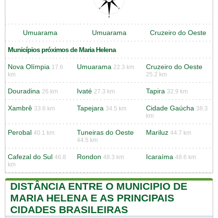
Umuarama
Umuarama
Cruzeiro do Oeste
Municípios próximos de Maria Helena
Nova Olímpia
Umuarama
Cruzeiro do Oeste
17.6
22.3 km
km
25.2 km
Douradina
Ivaté
Tapira
26 km
27.3 km
32.9 km
Xambrê
Tapejara
Cidade Gaúcha
33.6 km
34.5 km
38.3
km
Perobal
Tuneiras do Oeste
Mariluz
40.1 km
44.7 km
44.5 km
Cafezal do Sul
Rondon
Icaraíma
46.8
48.3 km
48.6 km
km
DISTÂNCIA ENTRE O MUNICIPIO DE
MARIA HELENA E AS PRINCIPAIS
CIDADES BRASILEIRAS