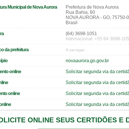
tura Municipal de Nova Aurora
Prefeitura de Nova Aurora
Rua Bahia, 60
NOVA AURORA - GO, 75750-
Brasil
ra
(64) 3698-1051
Internacional: +55 64 3698-10
o da prefeitura
A carregar...
cípio
novaaurora.go.gov.br
ento online
Solicitar segunda via da cert
nline
Solicitar segunda via da certi
nto online
Solicitar segunda via da cert
online
Solicitar segunda via da certi
OLICITE ONLINE SEUS CERTIDÕES E