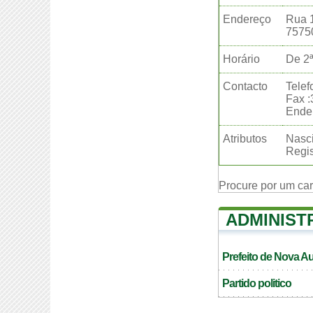
Endereço
Rua 
7575
Horário
De 2ª
Contacto
Telef
Fax 
Ender
Atributos
Nasci
Regis
Procure por um ca
ADMINIST
Prefeito de Nova A
Partido politico