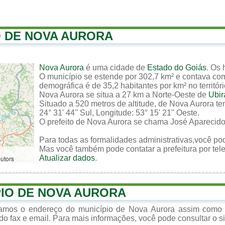
O DE NOVA AURORA
Nova Aurora
é uma cidade de
Estado do Goiás
. Os
O município se estende por 302,7 km² e contava co
demográfica é de 35,2 habitantes por km² no territór
Nova Aurora se situa a 27 km a Norte-Oeste de
Ubir
Situado a 520 metros de altitude, de Nova Aurora te
24° 31' 44'' Sul, Longitude: 53° 15' 21'' Oeste.
O prefeito de Nova Aurora se chama José Aparecid
Para todas as formalidades administrativas,você pod
Mas você também pode contatar a prefeitura por tele
Atualizar dados
.
butors
PIO DE NOVA AURORA
izamos o endereço do município de Nova Aurora assim como 
do fax e email. Para mais informações, você pode consultar o sit