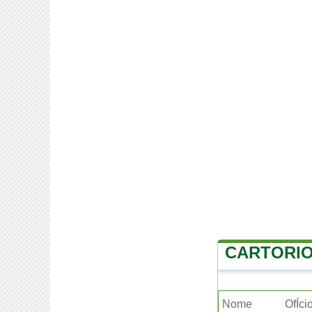
CARTORIO
Nome
OfÍci