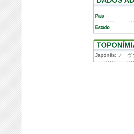
DADOS AD
País
Estado
TOPONÍMI
Japonês:
ノーヴ