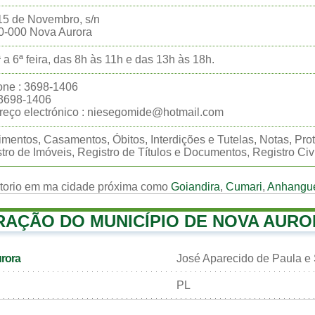
15 de Novembro, s/n
0-000 Nova Aurora
 a 6ª feira, das 8h às 11h e das 13h às 18h.
one : 3698-1406
:3698-1406
eço electrónico : niesegomide@hotmail.com
mentos, Casamentos, Óbitos, Interdições e Tutelas, Notas, Prot
tro de Imóveis, Registro de Títulos e Documentos, Registro Civ
rtorio em ma cidade próxima como
Goiandira
,
Cumari
,
Anhangu
RAÇÃO DO MUNICÍPIO DE NOVA AUR
urora
José Aparecido de Paula e
PL