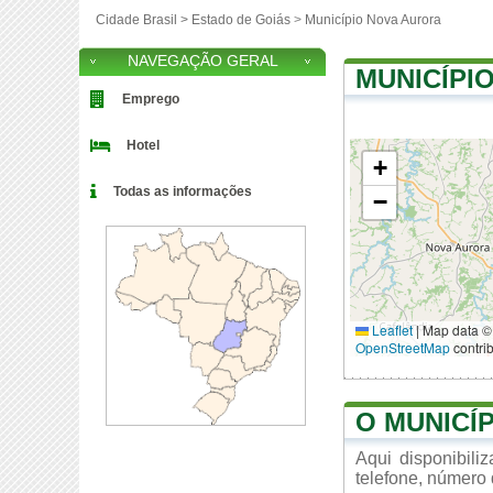
Cidade Brasil >
Estado de Goiás
>
Município Nova Aurora
NAVEGAÇÃO GERAL
MUNICÍPI
Emprego
Hotel
+
Todas as informações
−
Leaflet
|
Map data ©
OpenStreetMap
contri
O MUNICÍ
Aqui disponibil
telefone, número 