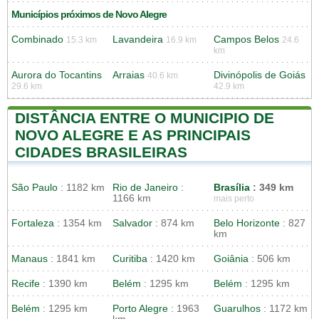
Municípios próximos de Novo Alegre
Combinado
Lavandeira
Campos Belos
15.3 km
16.9 km
24.6
km
Aurora do Tocantins
Arraias
Divinópolis de Goiás
40.6 km
29.6 km
42.9 km
DISTÂNCIA ENTRE O MUNICIPIO DE
NOVO ALEGRE E AS PRINCIPAIS
CIDADES BRASILEIRAS
São Paulo
: 1182 km
Rio de Janeiro
:
Brasília
: 349 km
1166 km
mais perto
Fortaleza
: 1354 km
Salvador
: 874 km
Belo Horizonte
: 827
km
Manaus
: 1841 km
Curitiba
: 1420 km
Goiânia
: 506 km
Recife
: 1390 km
Belém
: 1295 km
Belém
: 1295 km
Belém
: 1295 km
Porto Alegre
: 1963
Guarulhos
: 1172 km