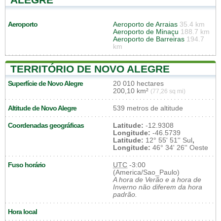
Aeroporto
Aeroporto de Arraias
35.4 km
Aeroporto de Minaçu
188.7 km
Aeroporto de Barreiras
194.7
km
TERRITÓRIO DE NOVO ALEGRE
Superfície de Novo Alegre
20 010 hectares
200,10 km²
(77,26 sq mi)
Altitude de Novo Alegre
539 metros de altitude
Coordenadas geográficas
Latitude:
-12.9308
Longitude:
-46.5739
Latitude:
12° 55' 51'' Sul
,
Longitude:
46° 34' 26'' Oeste
Fuso horário
UTC
-3:00
(America/Sao_Paulo)
A hora de Verão e a hora de
Inverno não diferem da hora
padrão.
Hora local