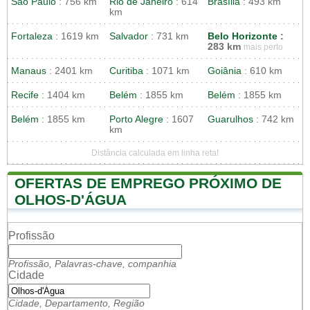
São Paulo
: 756 km
Rio de Janeiro
: 614
Brasília
: 493 km
km
Fortaleza
: 1619 km
Salvador
: 731 km
Belo Horizonte
:
283 km
mais perto
Manaus
: 2401 km
Curitiba
: 1071 km
Goiânia
: 610 km
Recife
: 1404 km
Belém
: 1855 km
Belém
: 1855 km
Belém
: 1855 km
Porto Alegre
: 1607
Guarulhos
: 742 km
km
Distância calculada em linha reta!
OFERTAS DE EMPREGO PRÓXIMO DE
OLHOS-D'ÁGUA
Profissão
Profissão, Palavras-chave, companhia
Cidade
Cidade, Departamento, Região