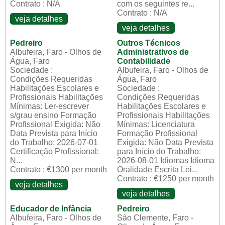
Contrato : N/A
com os seguintes re...
Contrato : N/A
veja detalhes
veja detalhes
Pedreiro
Outros Técnicos
Albufeira, Faro - Olhos de
Administrativos de
Água, Faro
Contabilidade
Sociedade :
Albufeira, Faro - Olhos de
Condições Requeridas
Água, Faro
Habilitações Escolares e
Sociedade :
Profissionais Habilitações
Condições Requeridas
Mínimas: Ler-escrever
Habilitações Escolares e
s/grau ensino Formação
Profissionais Habilitações
Profissional Exigida: Não
Mínimas: Licenciatura
Data Prevista para Início
Formação Profissional
do Trabalho: 2026-07-01
Exigida: Não Data Prevista
Certificação Profissional:
para Início do Trabalho:
N...
2026-08-01 Idiomas Idioma
Contrato : €1300 per month
Oralidade Escrita Lei...
Contrato : €1250 per month
veja detalhes
veja detalhes
Educador de Infância
Pedreiro
Albufeira, Faro - Olhos de
São Clemente, Faro -