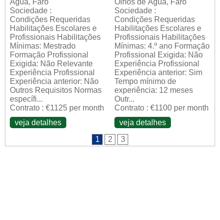
Água, Faro
Olhos de Água, Faro
Sociedade :
Sociedade :
Condições Requeridas
Condições Requeridas
Habilitações Escolares e
Habilitações Escolares e
Profissionais Habilitações
Profissionais Habilitações
Mínimas: Mestrado
Mínimas: 4.º ano Formação
Formação Profissional
Profissional Exigida: Não
Exigida: Não Relevante
Experiência Profissional
Experiência Profissional
Experiência anterior: Sim
Experiência anterior: Não
Tempo mínimo de
Outros Requisitos Normas
experiência: 12 meses
específi...
Outr...
Contrato : €1125 per month
Contrato : €1100 per month
veja detalhes
veja detalhes
1
2
3