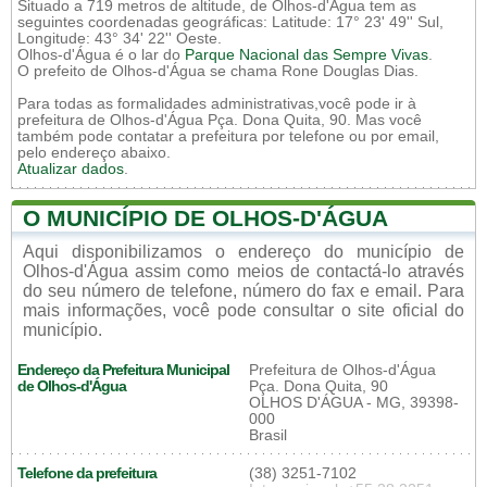
Situado a 719 metros de altitude, de Olhos-d'Água tem as
seguintes coordenadas geográficas: Latitude: 17° 23' 49'' Sul,
Longitude: 43° 34' 22'' Oeste.
Olhos-d'Água é o lar do
Parque Nacional das Sempre Vivas
.
O prefeito de Olhos-d'Água se chama Rone Douglas Dias.
Para todas as formalidades administrativas,você pode ir à
prefeitura de Olhos-d'Água Pça. Dona Quita, 90. Mas você
também pode contatar a prefeitura por telefone ou por email,
pelo endereço abaixo.
Atualizar dados
.
O MUNICÍPIO DE OLHOS-D'ÁGUA
Aqui disponibilizamos o endereço do município de
Olhos-d'Água assim como meios de contactá-lo através
do seu número de telefone, número do fax e email. Para
mais informações, você pode consultar o site oficial do
município.
Endereço da Prefeitura Municipal
Prefeitura de Olhos-d'Água
de Olhos-d'Água
Pça. Dona Quita, 90
OLHOS D'ÁGUA - MG, 39398-
000
Brasil
Telefone da prefeitura
(38) 3251-7102