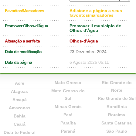
Favoritos/Marcadores
Adicione a página a seus
favoritos/marcadores
Promover Olhos-d'Água
Promover il município de
Olhos-d'Água
Alteração a ser feita
Olhos-d'Água
Data de modificação
23 Dezembro 2024
Data da página
6 Agosto 2026 05:11
Mato Grosso
Rio Grande do
Acre
Norte
Mato Grosso do
Alagoas
Sul
Rio Grande do Sul
Amapá
Minas Gerais
Rondônia
Amazonas
Pará
Roraima
Bahia
Paraíba
Santa Catarina
Ceará
Paraná
São Paulo
Distrito Federal