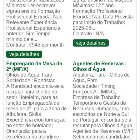
Mínimas: Ler-escrever
Máximas: 12.º ano
s/grau ensino Formação
Formação Profissional
Profissional Exigida: Não
Exigida: Não Data Prevista
Relevante Experiência
para Início do Trabalho:
Profissional Experiência
2026-08-...
anterior: Sim Tempo
Contrato : N/A
mínimo de e...
veja detalhes
Contrato : €945 per month
veja detalhes
Empregado de Mesa de
Agentes de Reservas -
2ª (M/F/X)
Olhos d'Água
Olhos de Água, Faro
Albufeira, Faro - Olhos de
Sociedade : Randstad
Água, Faro
A Randstad encontra-se a
Sociedade : Timing
recrutar para cliente no
Funções A TIMING,
setor Hoteleiro, para as
Empresa de Trabalho
função Empregado/a de
Temporário e Gestão de
mesa de 2ª, para a zona de
Recursos Humanos, com
Albufeira. Skills
escritórios de Norte a Sul
Experiência e/ou formação
de Portugal, encontra-se a
no setor de hotelaria;
recrutar para Olhos d'Água.
Orientação para a
Agentes de Reservas (M/F)
excelência no atendime...
Selecionamos candidatos