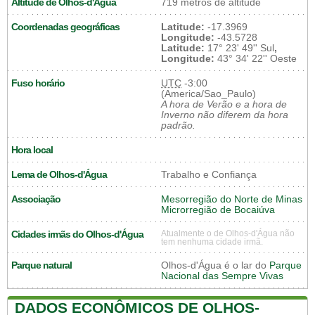
Altitude de Olhos-d'Água
719 metros de altitude
Coordenadas geográficas
Latitude:
-17.3969
Longitude:
-43.5728
Latitude:
17° 23' 49'' Sul
,
Longitude:
43° 34' 22'' Oeste
Fuso horário
UTC
-3:00
(America/Sao_Paulo)
A hora de Verão e a hora de
Inverno não diferem da hora
padrão.
Hora local
Lema de Olhos-d'Água
Trabalho e Confiança
Associação
Mesorregião do Norte de Minas
Microrregião de Bocaiúva
Cidades irmãs do Olhos-d'Água
Atualmente o de Olhos-d'Água não
tem nenhuma cidade irmã.
Parque natural
Olhos-d'Água é o lar do
Parque
Nacional das Sempre Vivas
DADOS ECONÔMICOS DE OLHOS-