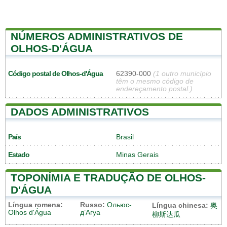
NÚMEROS ADMINISTRATIVOS DE
OLHOS-D'ÁGUA
Código postal de Olhos-d'Água
62390-000
(1 outro município
têm o mesmo código de
endereçamento postal.)
DADOS ADMINISTRATIVOS
País
Brasil
Estado
Minas Gerais
TOPONÍMIA E TRADUÇÃO DE OLHOS-
D'ÁGUA
Língua romena:
Russo:
Ольюс-
Língua chinesa:
奥
Olhos d'Água
д’Агуа
柳斯达瓜