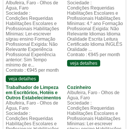
Albufeira, Faro - Olhos de
Sociedade :
Água, Faro
Condições Requeridas
Sociedade :
Habilitações Escolares e
Condições Requeridas
Profissionais Habilitações
Habilitações Escolares e
Mínimas: 4.º ano Formação
Profissionais Habilitações
Profissional Exigida: Não
Mínimas: Ler-escrever
Relevante Idiomas Idioma
s/grau ensino Formação
Oralidade Escrita Leitura
Profissional Exigida: Não
Certificado Idioma INGLÊS
Relevante Experiência
Oralidade ...
Profissional Experiência
Contrato : €945 per month
anterior: Sim Tempo
veja detalhes
mínimo de e...
Contrato : €945 per month
veja detalhes
Trabalhador de Limpeza
Cozinheiro
em Escritórios, Hotéis e
Albufeira, Faro - Olhos de
Outros Estabelecimentos
Água, Faro
Albufeira, Faro - Olhos de
Sociedade :
Água, Faro
Condições Requeridas
Sociedade :
Habilitações Escolares e
Condições Requeridas
Profissionais Habilitações
Habilitações Escolares e
Mínimas: Ler-escrever
Profissionais Habilitações
s/grau ensino Habilitações