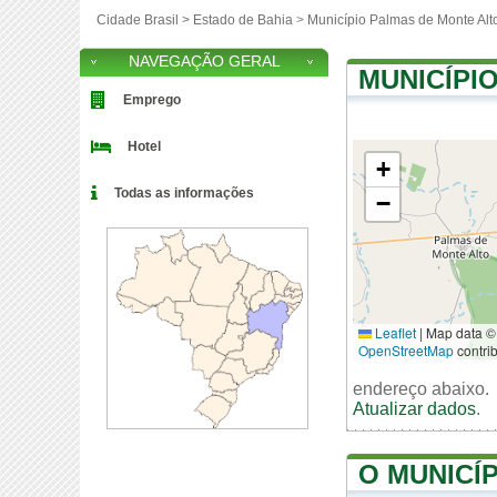
Cidade Brasil >
Estado de Bahia
>
Município Palmas de Monte Alt
NAVEGAÇÃO GERAL
MUNICÍPI
Emprego
Hotel
+
Todas as informações
−
Leaflet
|
Map data ©
OpenStreetMap
contri
endereço abaixo.
Atualizar dados
.
O MUNICÍ