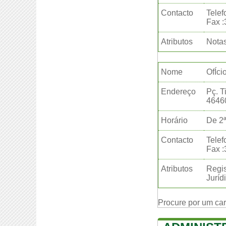
Contacto
Telef
Fax 
Atributos
Notas
Nome
OfÍci
Endereço
Pç. T
4646
Horário
De 2ª
Contacto
Telef
Fax 
Atributos
Regis
Juríd
Procure por um ca