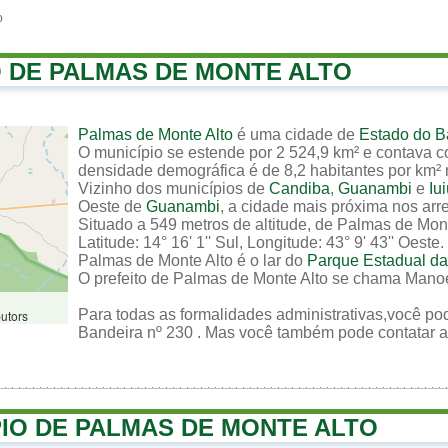
o
O DE PALMAS DE MONTE ALTO
Palmas de Monte Alto
é uma cidade de
Estado do B
O município se estende por 2 524,9 km² e contava c
densidade demográfica é de 8,2 habitantes por km² no
Vizinho dos municípios de
Candiba
,
Guanambi
e
Iu
Oeste de
Guanambi
, a cidade mais próxima nos arr
Situado a 549 metros de altitude, de Palmas de Mon
Latitude: 14° 16' 1'' Sul, Longitude: 43° 9' 43'' Oeste.
Palmas de Monte Alto é o lar do
Parque Estadual da
O prefeito de Palmas de Monte Alto se chama Mano
Para todas as formalidades administrativas,você pod
butors
Bandeira nº 230 . Mas você também pode contatar a p
PIO DE PALMAS DE MONTE ALTO