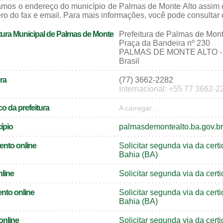
zamos o endereço do município de Palmas de Monte Alto assim
ro do fax e email. Para mais informações, você pode consultar o 
tura Municipal de Palmas de Monte
Prefeitura de Palmas de Mont
Praça da Bandeira nº 230
PALMAS DE MONTE ALTO - 
Brasil
ra
(77) 3662-2282
Internacional: +55 77 3662-2
o da prefeitura
A carregar...
cípio
palmasdemontealto.ba.gov.br
ento online
Solicitar segunda via da cer
Bahia (BA)
nline
Solicitar segunda via da cer
nto online
Solicitar segunda via da cer
Bahia (BA)
online
Solicitar segunda via da cer