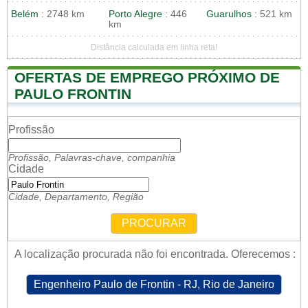
Belém
: 2748 km
Porto Alegre
: 446
Guarulhos
: 521 km
km
Distância calculada em linha reta!
OFERTAS DE EMPREGO PRÓXIMO DE
PAULO FRONTIN
Profissão
Profissão, Palavras-chave, companhia
Cidade
Cidade, Departamento, Região
PROCURAR
A localização procurada não foi encontrada. Oferecemos :
Engenheiro Paulo de Frontin - RJ, Rio de Janeiro