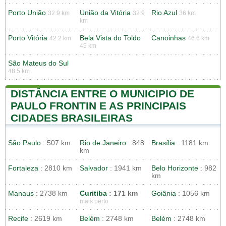
Porto União
União da Vitória
Rio Azul
32.9 km
32.9
36 km
km
Porto Vitória
Bela Vista do Toldo
Canoinhas
42.2 km
46.6 km
45 km
São Mateus do Sul
48.5 km
DISTÂNCIA ENTRE O MUNICIPIO DE
PAULO FRONTIN E AS PRINCIPAIS
CIDADES BRASILEIRAS
São Paulo
: 507 km
Rio de Janeiro
: 848
Brasília
: 1181 km
km
Fortaleza
: 2810 km
Salvador
: 1941 km
Belo Horizonte
: 982
km
Manaus
: 2738 km
Curitiba
: 171 km
Goiânia
: 1056 km
mais perto
Recife
: 2619 km
Belém
: 2748 km
Belém
: 2748 km