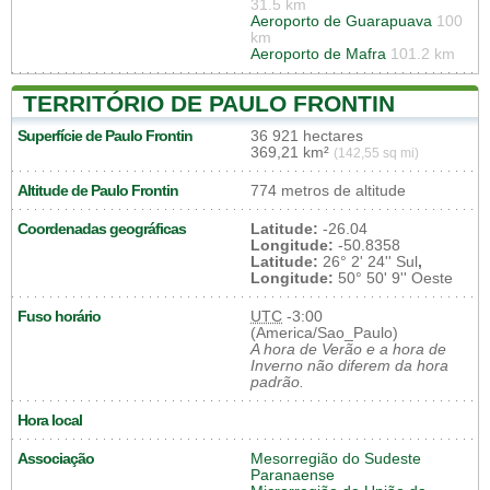
31.5 km
Aeroporto de Guarapuava
100
km
Aeroporto de Mafra
101.2 km
TERRITÓRIO DE PAULO FRONTIN
Superfície de Paulo Frontin
36 921 hectares
369,21 km²
(142,55 sq mi)
Altitude de Paulo Frontin
774 metros de altitude
Coordenadas geográficas
Latitude:
-26.04
Longitude:
-50.8358
Latitude:
26° 2' 24'' Sul
,
Longitude:
50° 50' 9'' Oeste
Fuso horário
UTC
-3:00
(America/Sao_Paulo)
A hora de Verão e a hora de
Inverno não diferem da hora
padrão.
Hora local
Associação
Mesorregião do Sudeste
Paranaense