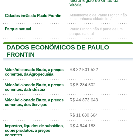
Microrregião de União da
Vitória
Cidades irmãs do Paulo Frontin
Atualmente o de Paulo Frontin não
tem nenhuma cidade irmã.
Parque natural
Paulo Frontin não é parte de um
parque natural
DADOS ECONÔMICOS DE PAULO
FRONTIN
Valor Adicionado Bruto, a preços
R$ 32 501 522
correntes, da Agropecuária
Valor Adicionado Bruto, a preços
R$ 5 284 502
correntes, da Indústria
Valor Adicionado Bruto, a preços
R$ 44 873 643
correntes, dos Serviços
R$ 11 680 664
Impostos, líquidos de subsídios,
R$ 4 944 188
sobre produtos, a preços
correntes