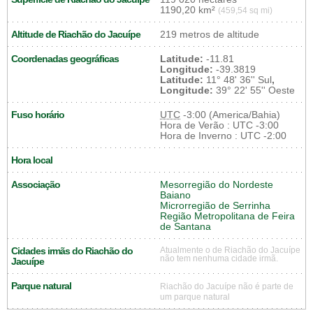
1190,20 km²
(459,54 sq mi)
Altitude de Riachão do Jacuípe
219 metros de altitude
Coordenadas geográficas
Latitude:
-11.81
Longitude:
-39.3819
Latitude:
11° 48' 36'' Sul
,
Longitude:
39° 22' 55'' Oeste
Fuso horário
UTC
-3:00 (America/Bahia)
Hora de Verão : UTC -3:00
Hora de Inverno : UTC -2:00
Hora local
Associação
Mesorregião do Nordeste
Baiano
Microrregião de Serrinha
Região Metropolitana de Feira
de Santana
Cidades irmãs do Riachão do
Atualmente o de Riachão do Jacuípe
não tem nenhuma cidade irmã.
Jacuípe
Parque natural
Riachão do Jacuípe não é parte de
um parque natural