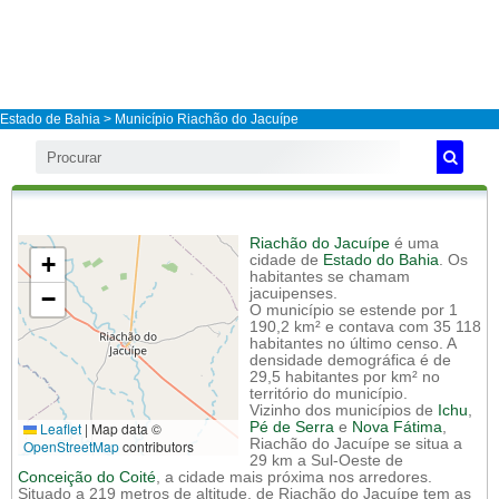
Estado de Bahia
>
Município Riachão do Jacuípe
Riachão do Jacuípe
é uma
+
cidade de
Estado do Bahia
. Os
habitantes se chamam
−
jacuipenses.
O município se estende por 1
190,2 km² e contava com 35 118
habitantes no último censo. A
densidade demográfica é de
29,5 habitantes por km² no
território do município.
Vizinho dos municípios de
Ichu
,
Leaflet
|
Map data ©
Pé de Serra
e
Nova Fátima
,
Riachão do Jacuípe se situa a
OpenStreetMap
contributors
29 km a Sul-Oeste de
Conceição do Coité
, a cidade mais próxima nos arredores.
Situado a 219 metros de altitude, de Riachão do Jacuípe tem as