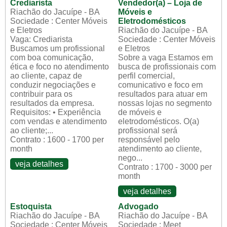
Crediarista
Vendedor(a) – Loja de
Riachão do Jacuípe - BA
Móveis e
Sociedade : Center Móveis
Eletrodomésticos
e Eletros
Riachão do Jacuípe - BA
Vaga: Crediarista
Sociedade : Center Móveis
Buscamos um profissional
e Eletros
com boa comunicação,
Sobre a vaga Estamos em
ética e foco no atendimento
busca de profissionais com
ao cliente, capaz de
perfil comercial,
conduzir negociações e
comunicativo e foco em
contribuir para os
resultados para atuar em
resultados da empresa.
nossas lojas no segmento
Requisitos: • Experiência
de móveis e
com vendas e atendimento
eletrodomésticos. O(a)
ao cliente;...
profissional será
Contrato : 1600 - 1700 per
responsável pelo
month
atendimento ao cliente,
nego...
veja detalhes
Contrato : 1700 - 3000 per
month
veja detalhes
Estoquista
Advogado
Riachão do Jacuípe - BA
Riachão do Jacuípe - BA
Sociedade : Center Móveis
Sociedade : Meet