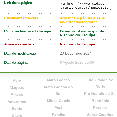
Link desta página
Favoritos/Marcadores
Adicione a página a seus
favoritos/marcadores
Promover Riachão do Jacuípe
Promover il município de
Riachão do Jacuípe
Alteração a ser feita
Riachão do Jacuípe
Data de modificação
23 Dezembro 2024
Data da página
6 Agosto 2026 05:08
Mato Grosso
Rio Grande do
Acre
Norte
Mato Grosso do
Alagoas
Sul
Rio Grande do Sul
Amapá
Minas Gerais
Rondônia
Amazonas
Pará
Roraima
Bahia
Paraíba
Santa Catarina
Ceará