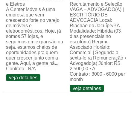
e Eletros
Recrutamento e Seleção
A Center Móveis é uma
VAGA – ADVOGADO(A) |
empresa que vem
ESCRITÓRIO DE
crescendo forte no varejo
ADVOCACIA Local:
de móveis e
Riachão do Jacuípe/BA
eletrodomésticos. Hoje, já
Modalidade: Híbrida (03
somos 57 lojas, e
dias presenciais no
seguimos em expansão ou
escritório) Regime:
seja, estamos cheios de
Associado Horário:
oportunidades pra quem
Comercial | Segunda a
quer crescer junto com a
sexta-feira Remuneração •
gente. Aqui, a gente nã...
Advogado(a) Júnior: R$
Contrato : N/A
2.500,00 • A...
Contrato : 3000 - 6000 per
veja detalhes
month
veja detalhes