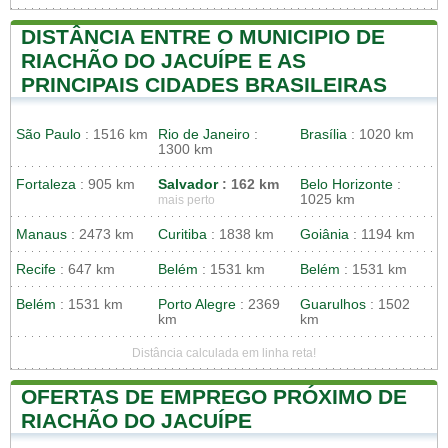
DISTÂNCIA ENTRE O MUNICIPIO DE
RIACHÃO DO JACUÍPE E AS
PRINCIPAIS CIDADES BRASILEIRAS
São Paulo
: 1516 km
Rio de Janeiro
:
Brasília
: 1020 km
1300 km
Fortaleza
: 905 km
Salvador
: 162 km
Belo Horizonte
:
1025 km
mais perto
Manaus
: 2473 km
Curitiba
: 1838 km
Goiânia
: 1194 km
Recife
: 647 km
Belém
: 1531 km
Belém
: 1531 km
Belém
: 1531 km
Porto Alegre
: 2369
Guarulhos
: 1502
km
km
Distância calculada em linha reta!
OFERTAS DE EMPREGO PRÓXIMO DE
RIACHÃO DO JACUÍPE