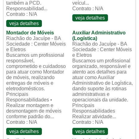
também a PCD.
veícul...
Responsabilidad...
Contrato : N/A
Contrato : N/A
veja detalhes
veja detalhes
Montador de Móveis
Auxiliar Administrativo
Riachão do Jacuípe - BA
(Logística)
Sociedade : Center Móveis
Riachão do Jacuípe - BA
e Eletros
Sociedade : Center Móveis
Buscamos um profissional
e Eletros
responsável,
Buscamos um profissional
comprometido e cuidadoso
organizado, responsável e
para atuar como Montador
atento aos detalhes para
de móveis, realizando
atuar como Auxiliar
entregas de móveis e
Administrativo de Logística,
eletrodomésticos.
dando suporte às rotinas
Principais
administrativas e
Responsabilidades •
operacionais da unidade.
Realizar montagem e
Principais
desmontagem de móveis
Responsabilidades
conforme padrão do...
Realizar atividade...
Contrato : N/A
Contrato : N/A
veja detalhes
veja detalhes