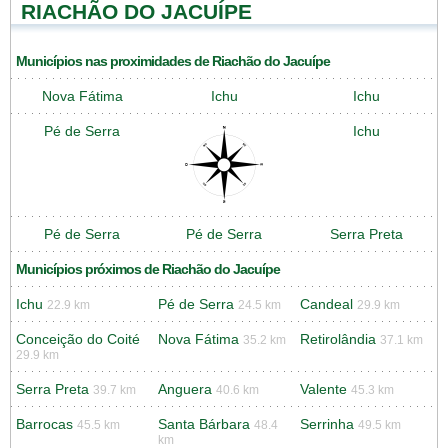
RIACHÃO DO JACUÍPE
Municípios nas proximidades de Riachão do Jacuípe
Nova Fátima
Ichu
Ichu
Pé de Serra
Ichu
Pé de Serra
Pé de Serra
Serra Preta
Municípios próximos de Riachão do Jacuípe
Ichu
Pé de Serra
Candeal
22.9 km
24.5 km
29.9 km
Conceição do Coité
Nova Fátima
Retirolândia
35.2 km
37.1 km
29.9 km
Serra Preta
Anguera
Valente
39.7 km
40.6 km
45.3 km
Barrocas
Santa Bárbara
Serrinha
45.5 km
48.4
49.5 km
km