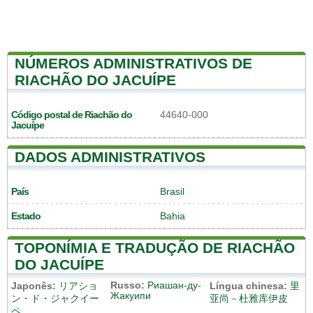
NÚMEROS ADMINISTRATIVOS DE
RIACHÃO DO JACUÍPE
Código postal de Riachão do
44640-000
Jacuípe
DADOS ADMINISTRATIVOS
País
Brasil
Estado
Bahia
TOPONÍMIA E TRADUÇÃO DE RIACHÃO
DO JACUÍPE
Russo:
Риашан-ду-
Japonês:
リアショ
Língua chinesa:
里
Жакуипи
ン・ド・ジャクイー
亚尚－杜雅库伊皮
ペ