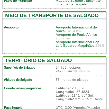
Plano do município
Mapa de Salgado
: Encontrar
uma rua de Salgado.
MEIO DE TRANSPORTE DE SALGADO
Aeroporto
Aeroporto Internacional de
Aracaju
45.4 km
Aeroporto de Paulo Afonso
200.2 km
Aeroporto Internacional Dep.
Luís Eduardo Magalhães
228.6
km
TERRITÓRIO DE SALGADO
Superfície de Salgado
24 783 hectares
247,83 km²
(95,69 sq mi)
Altitude de Salgado
56 metros de altitude
Coordenadas geográficas
Latitude:
-11.0328
Longitude:
-37.4824
Latitude:
11° 1' 58'' Sul
,
Longitude:
37° 28' 57'' Oeste
Fuso horário
UTC
-3:00 (America/Maceio)