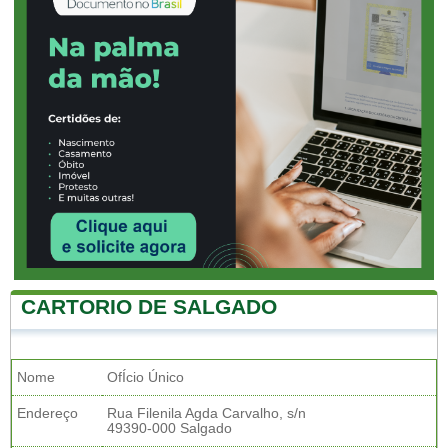
CARTORIO DE SALGADO
Nome
OfÍcio Único
Endereço
Rua Filenila Agda Carvalho, s/n
49390-000 Salgado