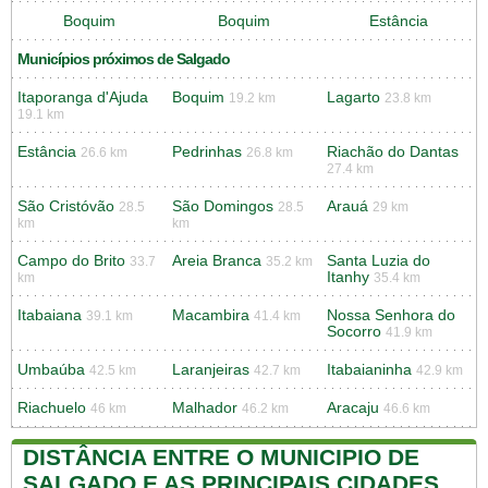
Boquim
Boquim
Estância
Municípios próximos de Salgado
Itaporanga d'Ajuda
Boquim
Lagarto
19.2 km
23.8 km
19.1 km
Estância
Pedrinhas
Riachão do Dantas
26.6 km
26.8 km
27.4 km
São Cristóvão
São Domingos
Arauá
28.5
28.5
29 km
km
km
Campo do Brito
Areia Branca
Santa Luzia do
33.7
35.2 km
Itanhy
km
35.4 km
Itabaiana
Macambira
Nossa Senhora do
39.1 km
41.4 km
Socorro
41.9 km
Umbaúba
Laranjeiras
Itabaianinha
42.5 km
42.7 km
42.9 km
Riachuelo
Malhador
Aracaju
46 km
46.2 km
46.6 km
DISTÂNCIA ENTRE O MUNICIPIO DE
SALGADO E AS PRINCIPAIS CIDADES