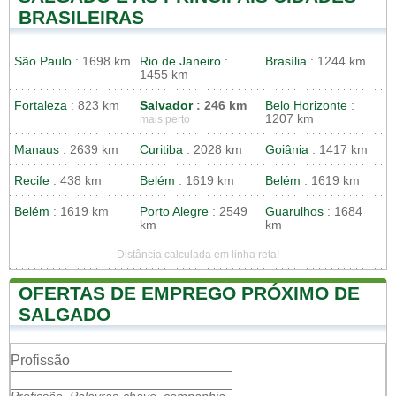
BRASILEIRAS
São Paulo
: 1698 km
Rio de Janeiro
:
Brasília
: 1244 km
1455 km
Fortaleza
: 823 km
Salvador
: 246 km
Belo Horizonte
:
1207 km
mais perto
Manaus
: 2639 km
Curitiba
: 2028 km
Goiânia
: 1417 km
Recife
: 438 km
Belém
: 1619 km
Belém
: 1619 km
Belém
: 1619 km
Porto Alegre
: 2549
Guarulhos
: 1684
km
km
Distância calculada em linha reta!
OFERTAS DE EMPREGO PRÓXIMO DE
SALGADO
Profissão