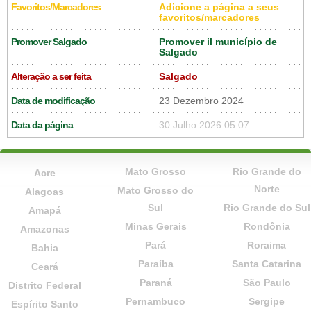
Favoritos/Marcadores
Adicione a página a seus
favoritos/marcadores
Promover Salgado
Promover il município de
Salgado
Alteração a ser feita
Salgado
Data de modificação
23 Dezembro 2024
Data da página
30 Julho 2026 05:07
Mato Grosso
Rio Grande do
Acre
Norte
Mato Grosso do
Alagoas
Sul
Rio Grande do Sul
Amapá
Minas Gerais
Rondônia
Amazonas
Pará
Roraima
Bahia
Paraíba
Santa Catarina
Ceará
Paraná
São Paulo
Distrito Federal
Pernambuco
Sergipe
Espírito Santo