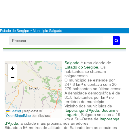
Estado de Sergipe
>
Município Salgado
Salgado
é uma cidade de
+
Estado do Sergipe
. Os
habitantes se chamam
−
salgadenses.
O município se estende por
247,8 km² e contava com 20
279 habitantes no último censo.
A densidade demográfica é de
81,8 habitantes por km² no
território do município.
Vizinho dos municípios de
Leaflet
|
Map data ©
Itaporanga d'Ajuda
,
Boquim
e
Lagarto
, Salgado se situa a 19
OpenStreetMap
contributors
km a Sul-Oeste de
Itaporanga
d'Ajuda
, a cidade mais próxima nos arredores.
Situado a 56 metros de altitude, de Salgado tem as seguintes