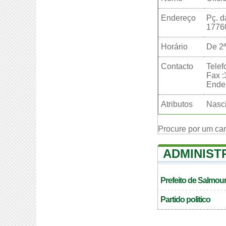
Endereço
Pç. d
1776
Horário
De 2ª
Contacto
Telef
Fax 
Ender
Atributos
Nasci
Procure por um ca
ADMINIST
Prefeito de Salmou
Partido politico