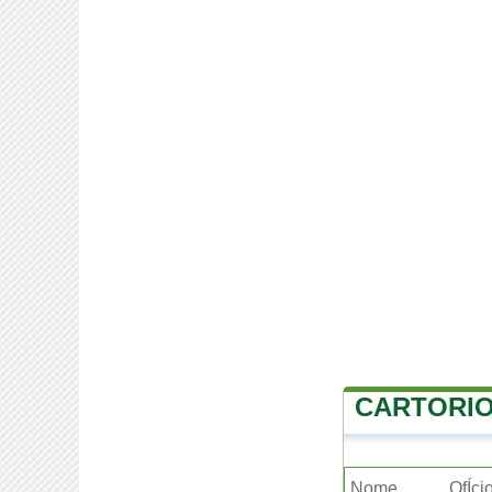
CARTORI
Nome
OfÍci