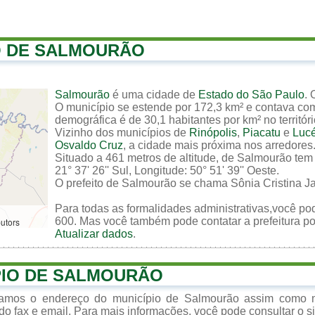
O DE SALMOURÃO
Salmourão
é uma cidade de
Estado do São Paulo
.
O município se estende por 172,3 km² e contava com
demográfica é de 30,1 habitantes por km² no territór
Vizinho dos municípios de
Rinópolis
,
Piacatu
e
Lucé
Osvaldo Cruz
, a cidade mais próxima nos arredores
Situado a 461 metros de altitude, de Salmourão tem
21° 37' 26'' Sul, Longitude: 50° 51' 39'' Oeste.
O prefeito de Salmourão se chama Sônia Cristina 
Para todas as formalidades administrativas,você pod
600. Mas você também pode contatar a prefeitura por
butors
Atualizar dados
.
PIO DE SALMOURÃO
izamos o endereço do município de Salmourão assim como m
do fax e email. Para mais informações, você pode consultar o sit