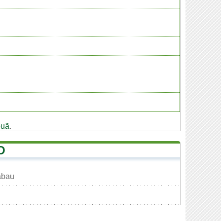
puã
.
O
abau