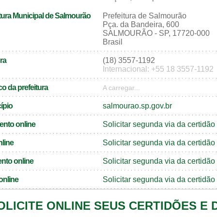
tura Municipal de Salmourão
Prefeitura de Salmourão
Pça. da Bandeira, 600
SALMOURÃO - SP, 17720-000
Brasil
ra
(18) 3557-1192
Internacional: +55 18 3557-1192
o da prefeitura
A carregar...
cípio
salmourao.sp.gov.br
ento online
Solicitar segunda via da certid
nline
Solicitar segunda via da certidã
nto online
Solicitar segunda via da certid
online
Solicitar segunda via da certid
OLICITE ONLINE SEUS CERTIDÕES E