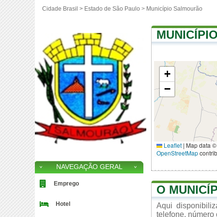
Cidade Brasil >
Estado de São Paulo
>
Município Salmourão
MUNICÍPI
+
−
Leaflet
|
Map data ©
OpenStreetMap
contri
NAVEGAÇÃO GERAL
Emprego
O MUNICÍ
Hotel
Aqui disponibil
telefone, número 