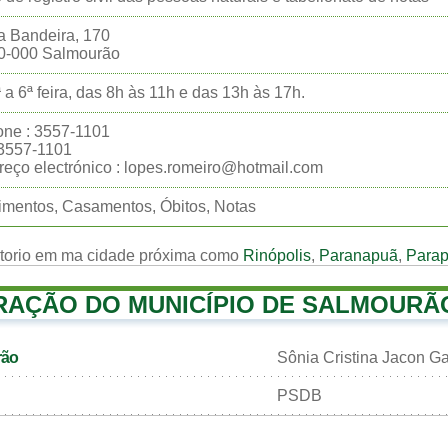
a Bandeira, 170
0-000 Salmourão
 a 6ª feira, das 8h às 11h e das 13h às 17h.
one : 3557-1101
:3557-1101
eço electrónico : lopes.romeiro@hotmail.com
mentos, Casamentos, Óbitos, Notas
rtorio em ma cidade próxima como
Rinópolis
,
Paranapuã
,
Para
RAÇÃO DO MUNICÍPIO DE SALMOURÃ
rão
Sônia Cristina Jacon G
PSDB