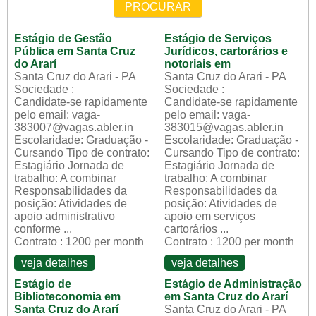
PROCURAR
Estágio de Gestão
Estágio de Serviços
Pública em Santa Cruz
Jurídicos, cartorários e
do Ararí
notoriais em
Santa Cruz do Arari - PA
Santa Cruz do Arari - PA
Sociedade :
Sociedade :
Candidate-se rapidamente
Candidate-se rapidamente
pelo email: vaga-
pelo email: vaga-
383007@vagas.abler.in
383015@vagas.abler.in
Escolaridade: Graduação -
Escolaridade: Graduação -
Cursando Tipo de contrato:
Cursando Tipo de contrato:
Estagiário Jornada de
Estagiário Jornada de
trabalho: A combinar
trabalho: A combinar
Responsabilidades da
Responsabilidades da
posição: Atividades de
posição: Atividades de
apoio administrativo
apoio em serviços
conforme ...
cartorários ...
Contrato : 1200 per month
Contrato : 1200 per month
veja detalhes
veja detalhes
Estágio de
Estágio de Administração
Biblioteconomia em
em Santa Cruz do Ararí
Santa Cruz do Ararí
Santa Cruz do Arari - PA