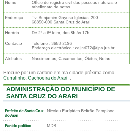
Nome
OfÍcio de registro civil das pessoas naturais e
tabelionato de notas
Endereço
Tv. Benjamim Gayoso Iglesias, 200
68850-000 Santa Cruz do Arari
Horário
De 2ª a 6ª feira, das 8h às 17h.
Contacto
Telefone : 3658-2196
Endereço electrónico : cejint072@tjpa.jus.br
Atributos
Nascimentos, Casamentos, Óbitos, Notas
Procure por um cartorio em ma cidade próxima como
Curralinho
,
Cachoeira do Arari
,
.
ADMINISTRAÇÃO DO MUNICÍPIO DE
SANTA CRUZ DO ARARI
Prefeito de Santa Cruz
Nicolau Eurípides Beltrão Pamplona
do Arari
Partido politico
MDB