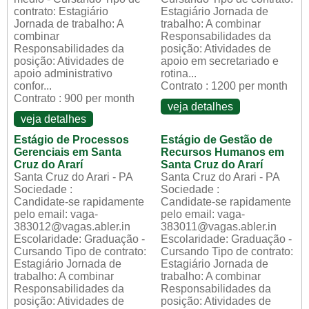
contrato: Estagiário
Estagiário Jornada de
Jornada de trabalho: A
trabalho: A combinar
combinar
Responsabilidades da
Responsabilidades da
posição: Atividades de
posição: Atividades de
apoio em secretariado e
apoio administrativo
rotina...
confor...
Contrato : 1200 per month
Contrato : 900 per month
veja detalhes
veja detalhes
Estágio de Processos
Estágio de Gestão de
Gerenciais em Santa
Recursos Humanos em
Cruz do Ararí
Santa Cruz do Ararí
Santa Cruz do Arari - PA
Santa Cruz do Arari - PA
Sociedade :
Sociedade :
Candidate-se rapidamente
Candidate-se rapidamente
pelo email: vaga-
pelo email: vaga-
383012@vagas.abler.in
383011@vagas.abler.in
Escolaridade: Graduação -
Escolaridade: Graduação -
Cursando Tipo de contrato:
Cursando Tipo de contrato:
Estagiário Jornada de
Estagiário Jornada de
trabalho: A combinar
trabalho: A combinar
Responsabilidades da
Responsabilidades da
posição: Atividades de
posição: Atividades de