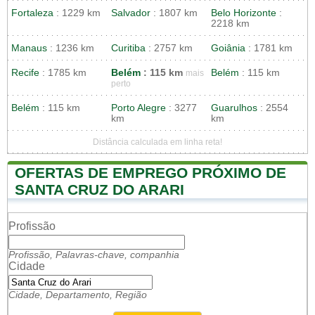
Fortaleza
: 1229 km
Salvador
: 1807 km
Belo Horizonte
:
2218 km
Manaus
: 1236 km
Curitiba
: 2757 km
Goiânia
: 1781 km
Recife
: 1785 km
Belém
: 115 km
Belém
: 115 km
mais
perto
Belém
: 115 km
Porto Alegre
: 3277
Guarulhos
: 2554
km
km
Distância calculada em linha reta!
OFERTAS DE EMPREGO PRÓXIMO DE
SANTA CRUZ DO ARARI
Profissão
Profissão, Palavras-chave, companhia
Cidade
Cidade, Departamento, Região