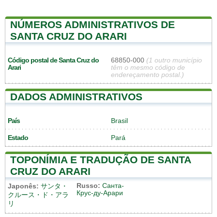
NÚMEROS ADMINISTRATIVOS DE
SANTA CRUZ DO ARARI
Código postal de Santa Cruz do
68850-000
(1 outro município
Arari
têm o mesmo código de
endereçamento postal.)
DADOS ADMINISTRATIVOS
País
Brasil
Estado
Pará
TOPONÍMIA E TRADUÇÃO DE SANTA
CRUZ DO ARARI
Russo:
Санта-
Japonês:
サンタ・
Крус-ду-Арари
クルース・ド・アラ
リ