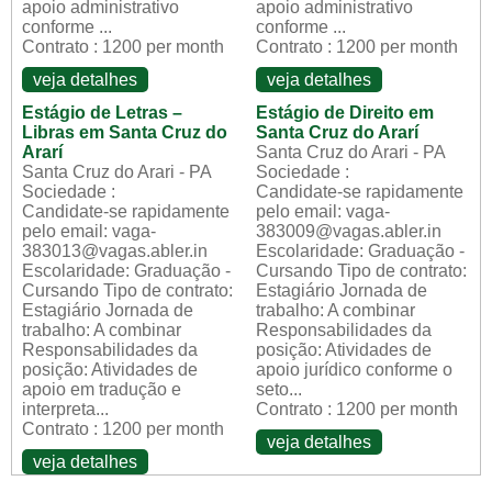
apoio administrativo
apoio administrativo
conforme ...
conforme ...
Contrato : 1200 per month
Contrato : 1200 per month
veja detalhes
veja detalhes
Estágio de Letras –
Estágio de Direito em
Libras em Santa Cruz do
Santa Cruz do Ararí
Ararí
Santa Cruz do Arari - PA
Santa Cruz do Arari - PA
Sociedade :
Sociedade :
Candidate-se rapidamente
Candidate-se rapidamente
pelo email: vaga-
pelo email: vaga-
383009@vagas.abler.in
383013@vagas.abler.in
Escolaridade: Graduação -
Escolaridade: Graduação -
Cursando Tipo de contrato:
Cursando Tipo de contrato:
Estagiário Jornada de
Estagiário Jornada de
trabalho: A combinar
trabalho: A combinar
Responsabilidades da
Responsabilidades da
posição: Atividades de
posição: Atividades de
apoio jurídico conforme o
apoio em tradução e
seto...
interpreta...
Contrato : 1200 per month
Contrato : 1200 per month
veja detalhes
veja detalhes