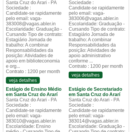
Santa Cruz do Arari - PA
Sociedade :
Sociedade :
Candidate-se rapidamente
Candidate-se rapidamente
pelo email: vaga-
pelo email: vaga-
383006@vagas.abler.in
383008@vagas.abler.in
Escolaridade: Graduação -
Escolaridade: Graduação -
Cursando Tipo de contrato:
Cursando Tipo de contrato:
Estagiário Jornada de
Estagiário Jornada de
trabalho: A combinar
trabalho: A combinar
Responsabilidades da
Responsabilidades da
posição: Atividades de
posição: Atividades de
apoio administrativo
apoio em biblioteconomia
conforme ...
e org...
Contrato : 1200 per month
Contrato : 1200 per month
veja detalhes
veja detalhes
Estágio de Ensino Médio
Estágio de Secretariado
em Santa Cruz do Ararí
em Santa Cruz do Ararí
Santa Cruz do Arari - PA
Santa Cruz do Arari - PA
Sociedade :
Sociedade :
Candidate-se rapidamente
Candidate-se rapidamente
pelo email: vaga-
pelo email: vaga-
383010@vagas.abler.in
383014@vagas.abler.in
Escolaridade: Ensino
Escolaridade: Graduação -
médio - Cursando Tipo de
Cursando Tipo de contrato: