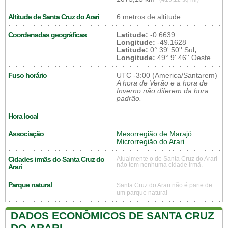
Altitude de Santa Cruz do Arari
6 metros de altitude
Coordenadas geográficas
Latitude:
-0.6639
Longitude:
-49.1628
Latitude:
0° 39' 50'' Sul
,
Longitude:
49° 9' 46'' Oeste
Fuso horário
UTC
-3:00 (America/Santarem)
A hora de Verão e a hora de
Inverno não diferem da hora
padrão.
Hora local
Associação
Mesorregião de Marajó
Microrregião do Arari
Cidades irmãs do Santa Cruz do
Atualmente o de Santa Cruz do Arari
não tem nenhuma cidade irmã.
Arari
Parque natural
Santa Cruz do Arari não é parte de
um parque natural
DADOS ECONÔMICOS DE SANTA CRUZ
DO ARARI