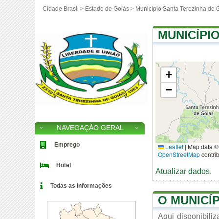
Cidade Brasil >
Estado de Goiás
>
Município Santa Terezinha de 
MUNICÍPI
+
−
NAVEGAÇÃO GERAL
Emprego
Leaflet
|
Map data ©
OpenStreetMap
contri
Hotel
Atualizar dados
.
Todas as informações
O MUNICÍ
Aqui disponibili