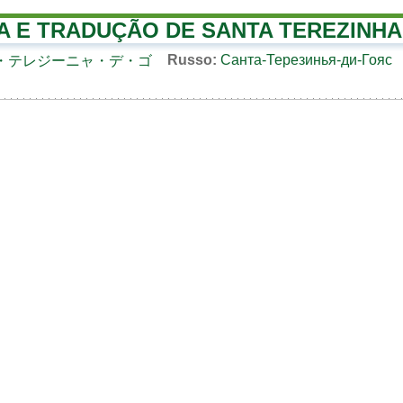
A E TRADUÇÃO DE SANTA TEREZINHA
Russo:
Санта-Терезинья-ди-Гояс
・テレジーニャ・デ・ゴ