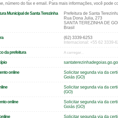
e, número do fax e email. Para mais informações, você pode cons
tura Municipal de Santa Terezinha
Prefeitura de Santa Terezinh
Rua Dona Julia, 273
SANTA TEREZINHA DE GOIÁ
Brasil
ra
(62) 3339-6253
Internacional: +55 62 3339-
o da prefeitura
A carregar...
cípio
santaterezinhadegoias.go.go
ento online
Solicitar segunda via da cer
Goiás (GO)
nline
Solicitar segunda via da cer
(GO)
nto online
Solicitar segunda via da ce
Goiás (GO)
online
Solicitar segunda via da cer