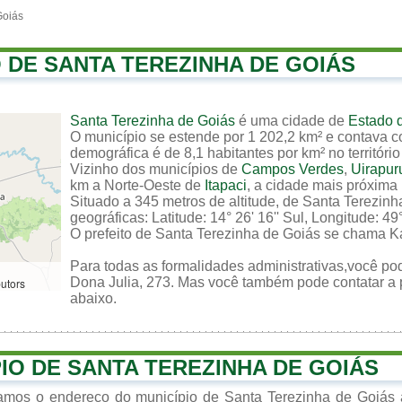
Goiás
O DE SANTA TEREZINHA DE GOIÁS
Santa Terezinha de Goiás
é uma cidade de
Estado 
O município se estende por 1 202,2 km² e contava c
demográfica é de 8,1 habitantes por km² no território
Vizinho dos municípios de
Campos Verdes
,
Uirapur
km a Norte-Oeste de
Itapaci
, a cidade mais próxima
Situado a 345 metros de altitude, de Santa Terezin
geográficas: Latitude: 14° 26' 16'' Sul, Longitude: 49°
O prefeito de Santa Terezinha de Goiás se chama Kar
Para todas as formalidades administrativas,você pod
Dona Julia, 273. Mas você também pode contatar a pr
butors
abaixo.
PIO DE SANTA TEREZINHA DE GOIÁS
zamos o endereço do município de Santa Terezinha de Goiás 