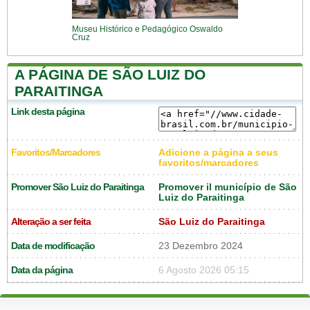
Museu Histórico e Pedagógico Oswaldo
Cruz
A PÁGINA DE SÃO LUIZ DO
PARAITINGA
Link desta página
Favoritos/Marcadores
Adicione a página a seus
favoritos/marcadores
Promover São Luiz do Paraitinga
Promover il município de São
Luiz do Paraitinga
Alteração a ser feita
São Luiz do Paraitinga
Data de modificação
23 Dezembro 2024
Data da página
6 Agosto 2026 05:15