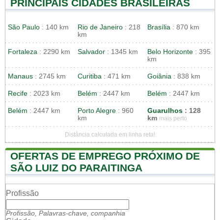
PRINCIPAIS CIDADES BRASILEIRAS
São Paulo
: 140 km
Rio de Janeiro
: 218
Brasília
: 870 km
km
Fortaleza
: 2290 km
Salvador
: 1345 km
Belo Horizonte
: 395
km
Manaus
: 2745 km
Curitiba
: 471 km
Goiânia
: 838 km
Recife
: 2023 km
Belém
: 2447 km
Belém
: 2447 km
Belém
: 2447 km
Porto Alegre
: 960
Guarulhos
: 128
km
km
mais perto
Distância calculada em linha reta!
OFERTAS DE EMPREGO PRÓXIMO DE
SÃO LUIZ DO PARAITINGA
Profissão
Profissão, Palavras-chave, companhia