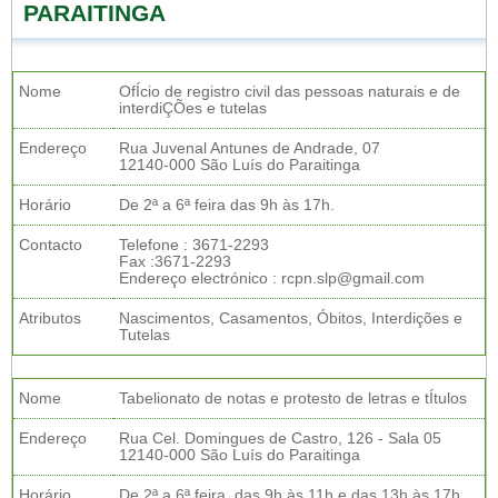
PARAITINGA
Nome
OfÍcio de registro civil das pessoas naturais e de
interdiÇÕes e tutelas
Endereço
Rua Juvenal Antunes de Andrade, 07
12140-000 São Luís do Paraitinga
Horário
De 2ª a 6ª feira das 9h às 17h.
Contacto
Telefone : 3671-2293
Fax :3671-2293
Endereço electrónico : rcpn.slp@gmail.com
Atributos
Nascimentos, Casamentos, Óbitos, Interdições e
Tutelas
Nome
Tabelionato de notas e protesto de letras e tÍtulos
Endereço
Rua Cel. Domingues de Castro, 126 - Sala 05
12140-000 São Luís do Paraitinga
Horário
De 2ª a 6ª feira, das 9h às 11h e das 13h às 17h.