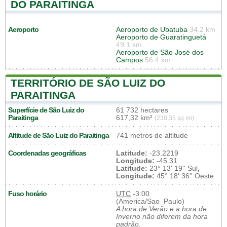
DO PARAITINGA
Aeroporto
Aeroporto de Ubatuba
34.2 km
Aeroporto de Guaratinguetá
49.1 km
Aeroporto de São José dos
Campos
56.4 km
TERRITÓRIO DE SÃO LUIZ DO
PARAITINGA
Superfície de São Luiz do
61 732 hectares
Paraitinga
617,32 km²
(238,35 sq mi)
Altitude de São Luiz do Paraitinga
741 metros de altitude
Coordenadas geográficas
Latitude:
-23.2219
Longitude:
-45.31
Latitude:
23° 13' 19'' Sul
,
Longitude:
45° 18' 36'' Oeste
Fuso horário
UTC
-3:00
(America/Sao_Paulo)
A hora de Verão e a hora de
Inverno não diferem da hora
padrão.