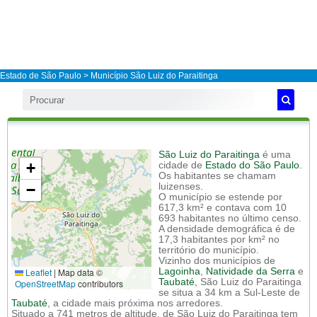
Estado de São Paulo
>
Município São Luiz do Paraitinga
São Luiz do Paraitinga
é uma
+
cidade de
Estado do São Paulo
.
Os habitantes se chamam
−
luizenses.
O município se estende por
617,3 km² e contava com 10
693 habitantes no último censo.
A densidade demográfica é de
17,3 habitantes por km² no
território do município.
Vizinho dos municípios de
Leaflet
|
Map data ©
Lagoinha
,
Natividade da Serra
e
Taubaté
, São Luiz do Paraitinga
OpenStreetMap
contributors
se situa a 34 km a Sul-Leste de
Taubaté
, a cidade mais próxima nos arredores.
Situado a 741 metros de altitude, de São Luiz do Paraitinga tem