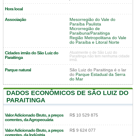
Hora local
Associação
Mesorregião do Vale do
Paraíba Paulista
Microrregião de
Paraibuna/Paraitinga
Região Metropolitana do Vale
do Paraíba e Litoral Norte
Cidades irmãs do São Luiz do
Atualmente o de São Luiz do
Paraitinga não tem nenhuma cidade
Paraitinga
irmã.
Parque natural
São Luiz do Paraitinga é o lar
do
Parque Estadual da Serra
do Mar
DADOS ECONÔMICOS DE SÃO LUIZ DO
PARAITINGA
Valor Adicionado Bruto, a preços
R$ 10 529 875
correntes, da Agropecuária
Valor Adicionado Bruto, a preços
R$ 9 624 077
correntes, da Indústria