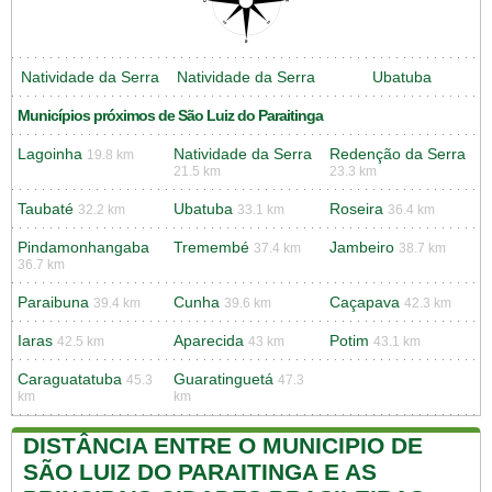
Natividade da Serra
Natividade da Serra
Ubatuba
Municípios próximos de São Luiz do Paraitinga
Lagoinha
Natividade da Serra
Redenção da Serra
19.8 km
21.5 km
23.3 km
Taubaté
Ubatuba
Roseira
32.2 km
33.1 km
36.4 km
Pindamonhangaba
Tremembé
Jambeiro
37.4 km
38.7 km
36.7 km
Paraibuna
Cunha
Caçapava
39.4 km
39.6 km
42.3 km
Iaras
Aparecida
Potim
42.5 km
43 km
43.1 km
Caraguatatuba
Guaratinguetá
45.3
47.3
km
km
DISTÂNCIA ENTRE O MUNICIPIO DE
SÃO LUIZ DO PARAITINGA E AS