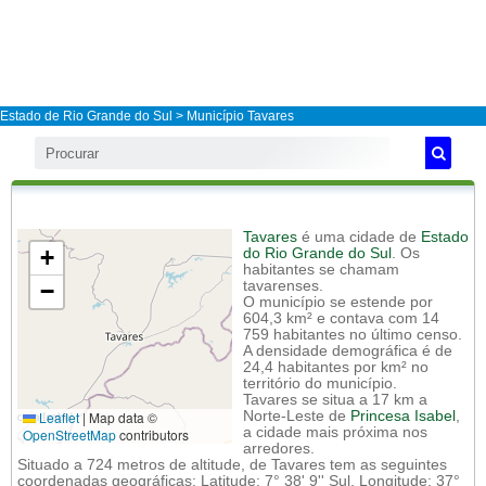
Estado de Rio Grande do Sul
>
Município Tavares
Tavares
é uma cidade de
Estado
+
do Rio Grande do Sul
. Os
habitantes se chamam
−
tavarenses.
O município se estende por
604,3 km² e contava com 14
759 habitantes no último censo.
A densidade demográfica é de
24,4 habitantes por km² no
território do município.
Tavares se situa a 17 km a
Leaflet
|
Map data ©
Norte-Leste de
Princesa Isabel
,
a cidade mais próxima nos
OpenStreetMap
contributors
arredores.
Situado a 724 metros de altitude, de Tavares tem as seguintes
coordenadas geográficas: Latitude: 7° 38' 9'' Sul, Longitude: 37°