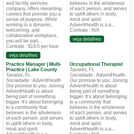
and facility services
believes in the wholeness
company, offers rewarding
of each person, and serves
careers that provide you a
to uplift others in body,
sense of purpose. While
mind and spirit.
working in a dynamic,
AdventHealth is a p...
welcoming, and
Contrato : N/A
collaborative workplace,
veja detalhes
you will be part...
Contrato : $19.5 per hour
veja detalhes
Practice Manager | Multi-
Occupational Therapist
Practice | Lake County
Tavares, FL
Tavares, FL
Sociedade : AdventHealth
Sociedade : AdventHealth
Our promise to you: Joining
Our promise to you: Joining
AdventHealth is about
AdventHealth is about
being part of something
being part of something
bigger. It’s about belonging
bigger. It’s about belonging
to a community that
to a community that
believes in the wholeness
believes in the wholeness
of each person, and serves
of each person, and serves
to uplift others in body,
to uplift others in body,
mind and spirit.
mind and spirit.
AdventHealth is a p...