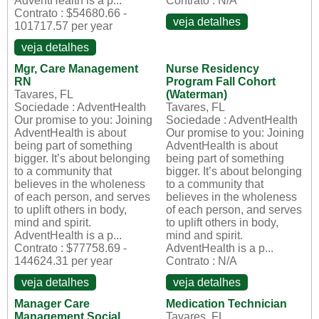
AdventHealth is a p...
Contrato : N/A
Contrato : $54680.66 -
veja detalhes
101717.57 per year
veja detalhes
Mgr, Care Management
Nurse Residency
RN
Program Fall Cohort
Tavares, FL
(Waterman)
Sociedade : AdventHealth
Tavares, FL
Our promise to you: Joining
Sociedade : AdventHealth
AdventHealth is about
Our promise to you: Joining
being part of something
AdventHealth is about
bigger. It’s about belonging
being part of something
to a community that
bigger. It’s about belonging
believes in the wholeness
to a community that
of each person, and serves
believes in the wholeness
to uplift others in body,
of each person, and serves
mind and spirit.
to uplift others in body,
AdventHealth is a p...
mind and spirit.
Contrato : $77758.69 -
AdventHealth is a p...
144624.31 per year
Contrato : N/A
veja detalhes
veja detalhes
Manager Care
Medication Technician
Management Social
Tavares, FL