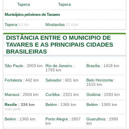
Tapera
Tapera
Municípios próximos de Tavares
Tapera
Mostardas
9.2 km
27.4 km
DISTÂNCIA ENTRE O MUNICIPIO DE
TAVARES E AS PRINCIPAIS CIDADES
BRASILEIRAS
São Paulo
: 2003 km
Rio de Janeiro
:
Brasília
: 1418 km
1793 km
Fortaleza
: 442 km
Salvador
: 601 km
Belo Horizonte
:
1515 km
Manaus
: 2504 km
Curitiba
: 2321 km
Goiânia
: 1593 km
Recife
: 334 km
Belém
: 1365 km
Belém
: 1365 km
mais perto
Belém
: 1365 km
Porto Alegre
: 2857
Guarulhos
: 1990
km
km