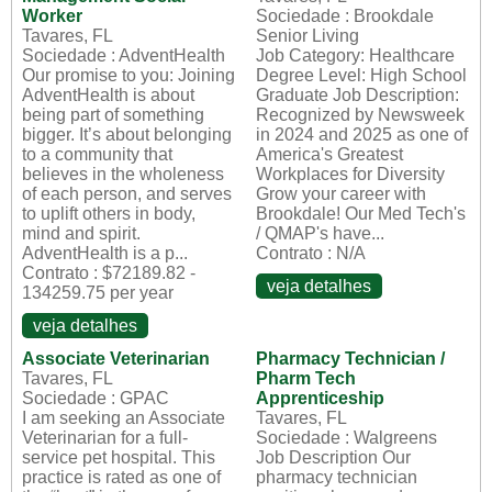
Worker
Sociedade : Brookdale
Tavares, FL
Senior Living
Sociedade : AdventHealth
Job Category: Healthcare
Our promise to you: Joining
Degree Level: High School
AdventHealth is about
Graduate Job Description:
being part of something
Recognized by Newsweek
bigger. It’s about belonging
in 2024 and 2025 as one of
to a community that
America's Greatest
believes in the wholeness
Workplaces for Diversity
of each person, and serves
Grow your career with
to uplift others in body,
Brookdale! Our Med Tech's
mind and spirit.
/ QMAP's have...
AdventHealth is a p...
Contrato : N/A
Contrato : $72189.82 -
veja detalhes
134259.75 per year
veja detalhes
Associate Veterinarian
Pharmacy Technician /
Tavares, FL
Pharm Tech
Sociedade : GPAC
Apprenticeship
I am seeking an Associate
Tavares, FL
Veterinarian for a full-
Sociedade : Walgreens
service pet hospital. This
Job Description Our
practice is rated as one of
pharmacy technician