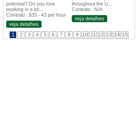
potential? Do you love
throughout the U...
working in a bri...
Contrato : N/A
Contrato : $35 - 43 per hour
veja detalhes
veja detalhes
1
2
3
4
5
6
7
8
9
10
11
12
13
14
15