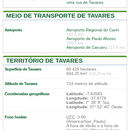
uma rua de Tavares.
MEIO DE TRANSPORTE DE TAVARES
Aeroporto
Aeroporto Regional do Cariri
160.5 km
Aeroporto de Paulo Afonso
200.7 km
Aeroporto de Caruaru
217.6 km
TERRITÓRIO DE TAVARES
Superfície de Tavares
60 425 hectares
604,25 km²
(233,30 sq mi)
Altitude de Tavares
724 metros de altitude
Coordenadas geográficas
Latitude:
-7.63583
Longitude:
-37.8778
Latitude:
7° 38' 9'' Sul
,
Longitude:
37° 52' 40'' Oeste
Fuso horário
UTC
-3:00
(America/Sao_Paulo)
A hora de Verão e a hora de