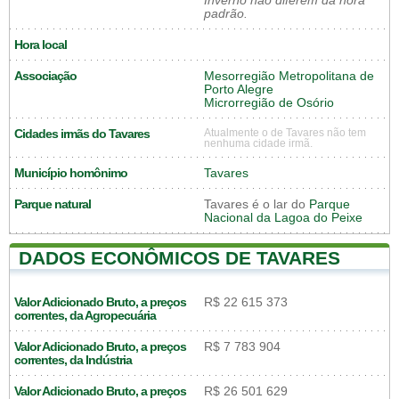
Inverno não diferem da hora
padrão.
Hora local
Associação
Mesorregião Metropolitana de
Porto Alegre
Microrregião de Osório
Cidades irmãs do Tavares
Atualmente o de Tavares não tem
nenhuma cidade irmã.
Município homônimo
Tavares
Parque natural
Tavares é o lar do
Parque
Nacional da Lagoa do Peixe
DADOS ECONÔMICOS DE TAVARES
Valor Adicionado Bruto, a preços
R$ 22 615 373
correntes, da Agropecuária
Valor Adicionado Bruto, a preços
R$ 7 783 904
correntes, da Indústria
Valor Adicionado Bruto, a preços
R$ 26 501 629