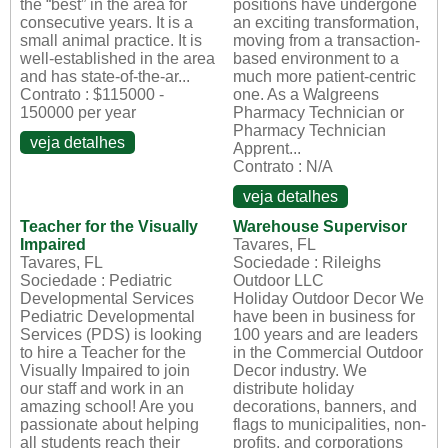
the “best” in the area for
positions have undergone
consecutive years. It is a
an exciting transformation,
small animal practice. It is
moving from a transaction-
well-established in the area
based environment to a
and has state-of-the-ar...
much more patient-centric
Contrato : $115000 -
one. As a Walgreens
150000 per year
Pharmacy Technician or
Pharmacy Technician
veja detalhes
Apprent...
Contrato : N/A
veja detalhes
Teacher for the Visually
Warehouse Supervisor
Impaired
Tavares, FL
Tavares, FL
Sociedade : Rileighs
Sociedade : Pediatric
Outdoor LLC
Developmental Services
Holiday Outdoor Decor We
Pediatric Developmental
have been in business for
Services (PDS) is looking
100 years and are leaders
to hire a Teacher for the
in the Commercial Outdoor
Visually Impaired to join
Decor industry. We
our staff and work in an
distribute holiday
amazing school! Are you
decorations, banners, and
passionate about helping
flags to municipalities, non-
all students reach their
profits, and corporations