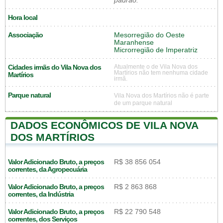
padrão.
Hora local
Associação
Mesorregião do Oeste
Maranhense
Microrregião de Imperatriz
Cidades irmãs do Vila Nova dos
Atualmente o de Vila Nova dos
Martírios não tem nenhuma cidade
Martírios
irmã.
Parque natural
Vila Nova dos Martírios não é parte
de um parque natural
DADOS ECONÔMICOS DE VILA NOVA
DOS MARTÍRIOS
Valor Adicionado Bruto, a preços
R$ 38 856 054
correntes, da Agropecuária
Valor Adicionado Bruto, a preços
R$ 2 863 868
correntes, da Indústria
Valor Adicionado Bruto, a preços
R$ 22 790 548
correntes, dos Serviços