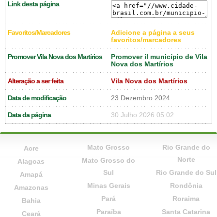
Link desta página
Favoritos/Marcadores
Adicione a página a seus
favoritos/marcadores
Promover Vila Nova dos Martírios
Promover il município de Vila
Nova dos Martírios
Alteração a ser feita
Vila Nova dos Martírios
Data de modificação
23 Dezembro 2024
Data da página
30 Julho 2026 05:02
Mato Grosso
Rio Grande do
Acre
Norte
Mato Grosso do
Alagoas
Sul
Rio Grande do Sul
Amapá
Minas Gerais
Rondônia
Amazonas
Pará
Roraima
Bahia
Paraíba
Santa Catarina
Ceará