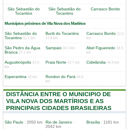
São Sebastião do
São Sebastião do
Carrasco Bonito
Tocantins
Tocantins
Municípios próximos de Vila Nova dos Martírios
São Sebastião do
Buriti do Tocantins
Carrasco Bonito
22.2
Tocantins
11.2 km
17.8 km
km
São Pedro da Água
Sampaio
Abel Figueiredo
34.3 km
38.5
Branca
27.1 km
km
Augustinópolis
Praia Norte
Cidelândia
41.5
42.7 km
44.6 km
km
Esperantina
Rondon do Pará
45 km
46.6
km
DISTÂNCIA ENTRE O MUNICIPIO DE
VILA NOVA DOS MARTÍRIOS E AS
PRINCIPAIS CIDADES BRASILEIRAS
São Paulo
: 2050 km
Rio de Janeiro
:
Brasília
: 1181 km
2042 km