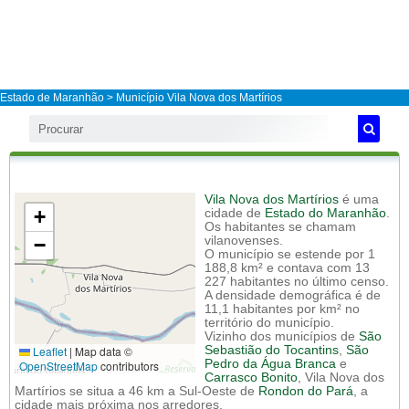
Estado de Maranhão
>
Município Vila Nova dos Martírios
Vila Nova dos Martírios
é uma
+
cidade de
Estado do Maranhão
.
Os habitantes se chamam
−
vilanovenses.
O município se estende por 1
188,8 km² e contava com 13
227 habitantes no último censo.
A densidade demográfica é de
11,1 habitantes por km² no
território do município.
Vizinho dos municípios de
São
Leaflet
|
Map data ©
Sebastião do Tocantins
,
São
Pedro da Água Branca
e
OpenStreetMap
contributors
Carrasco Bonito
, Vila Nova dos
Martírios se situa a 46 km a Sul-Oeste de
Rondon do Pará
, a
cidade mais próxima nos arredores.