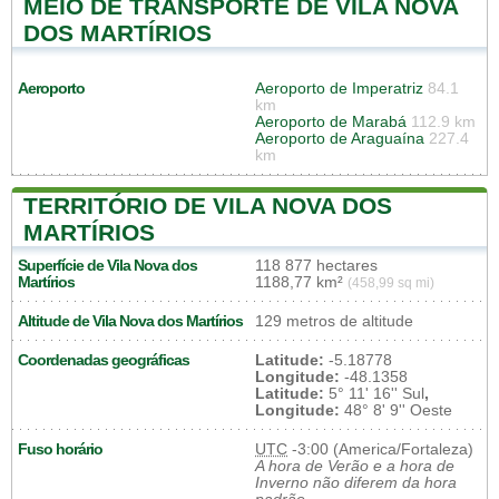
MEIO DE TRANSPORTE DE VILA NOVA
DOS MARTÍRIOS
Aeroporto
Aeroporto de Imperatriz
84.1
km
Aeroporto de Marabá
112.9 km
Aeroporto de Araguaína
227.4
km
TERRITÓRIO DE VILA NOVA DOS
MARTÍRIOS
Superfície de Vila Nova dos
118 877 hectares
Martírios
1188,77 km²
(458,99 sq mi)
Altitude de Vila Nova dos Martírios
129 metros de altitude
Coordenadas geográficas
Latitude:
-5.18778
Longitude:
-48.1358
Latitude:
5° 11' 16'' Sul
,
Longitude:
48° 8' 9'' Oeste
Fuso horário
UTC
-3:00 (America/Fortaleza)
A hora de Verão e a hora de
Inverno não diferem da hora