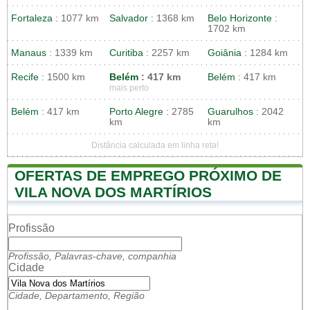
Fortaleza
: 1077 km
Salvador
: 1368 km
Belo Horizonte
:
1702 km
Manaus
: 1339 km
Curitiba
: 2257 km
Goiânia
: 1284 km
Recife
: 1500 km
Belém
: 417 km
Belém
: 417 km
mais perto
Belém
: 417 km
Porto Alegre
: 2785
Guarulhos
: 2042
km
km
Distância calculada em linha reta!
OFERTAS DE EMPREGO PRÓXIMO DE
VILA NOVA DOS MARTÍRIOS
Profissão
Profissão, Palavras-chave, companhia
Cidade
Cidade, Departamento, Região