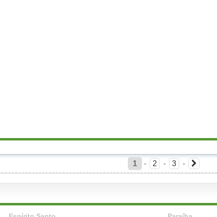
1
-
2
-
3
-
Espírito Santo
Paraíba