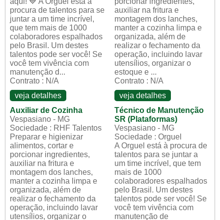
aqui! 💙 A Orguel está à
porcionar ingredientes,
procura de talentos para se
auxiliar na fritura e
juntar a um time incrível,
montagem dos lanches,
que tem mais de 1000
manter a cozinha limpa e
colaboradores espalhados
organizada, além de
pelo Brasil. Um destes
realizar o fechamento da
talentos pode ser você! Se
operação, incluindo lavar
você tem vivência com
utensílios, organizar o
manutenção d...
estoque e ...
Contrato : N/A
Contrato : N/A
veja detalhes
veja detalhes
Auxiliar de Cozinha
Técnico de Manutenção
Vespasiano - MG
SR (Plataformas)
Sociedade : RHF Talentos
Vespasiano - MG
Preparar e higienizar
Sociedade : Orguel
alimentos, cortar e
A Orguel está à procura de
porcionar ingredientes,
talentos para se juntar a
auxiliar na fritura e
um time incrível, que tem
montagem dos lanches,
mais de 1000
manter a cozinha limpa e
colaboradores espalhados
organizada, além de
pelo Brasil. Um destes
realizar o fechamento da
talentos pode ser você! Se
operação, incluindo lavar
você tem vivência com
utensílios, organizar o
manutenção de