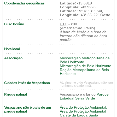
Coordenadas geográficas
Latitude:
-19.6919
Longitude:
-43.9228
Latitude:
19° 41' 31'' Sul
,
Longitude:
43° 55' 22'' Oeste
Fuso horário
UTC
-3:00
(America/Sao_Paulo)
A hora de Verão e a hora de
Inverno não diferem da hora
padrão.
Hora local
Associação
Mesorregião Metropolitana de
Belo Horizonte
Microrregião de Belo Horizonte
Região Metropolitana de Belo
Horizonte
Cidades irmãs do Vespasiano
Atualmente o de Vespasiano não tem
nenhuma cidade irmã.
Parque natural
Vespasiano é o lar do
Parque
Estadual Serra Verde
Vespasiano não é parte de um
Área de Proteção Ambiental:
parque natural
Área de Proteção Ambiental
Carste da Lagoa Santa