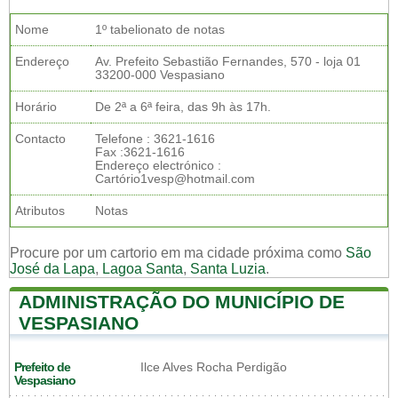
Nome
1º tabelionato de notas
Endereço
Av. Prefeito Sebastião Fernandes, 570 - loja 01
33200-000 Vespasiano
Horário
De 2ª a 6ª feira, das 9h às 17h.
Contacto
Telefone : 3621-1616
Fax :3621-1616
Endereço electrónico :
Cartório1vesp@hotmail.com
Atributos
Notas
Procure por um cartorio em ma cidade próxima como
São
José da Lapa
,
Lagoa Santa
,
Santa Luzia
.
ADMINISTRAÇÃO DO MUNICÍPIO DE
VESPASIANO
Prefeito de
Ilce Alves Rocha Perdigão
Vespasiano