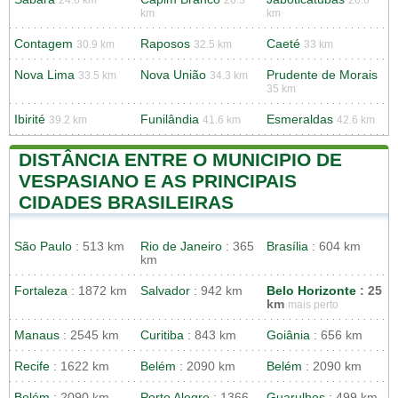
km
km
Contagem
Raposos
Caeté
30.9 km
32.5 km
33 km
Nova Lima
Nova União
Prudente de Morais
33.5 km
34.3 km
35 km
Ibirité
Funilândia
Esmeraldas
39.2 km
41.6 km
42.6 km
DISTÂNCIA ENTRE O MUNICIPIO DE
VESPASIANO E AS PRINCIPAIS
CIDADES BRASILEIRAS
São Paulo
: 513 km
Rio de Janeiro
: 365
Brasília
: 604 km
km
Fortaleza
: 1872 km
Salvador
: 942 km
Belo Horizonte
: 25
km
mais perto
Manaus
: 2545 km
Curitiba
: 843 km
Goiânia
: 656 km
Recife
: 1622 km
Belém
: 2090 km
Belém
: 2090 km
Belém
: 2090 km
Porto Alegre
: 1366
Guarulhos
: 499 km