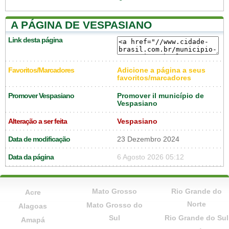
A PÁGINA DE VESPASIANO
Link desta página
Favoritos/Marcadores
Adicione a página a seus
favoritos/marcadores
Promover Vespasiano
Promover il município de
Vespasiano
Alteração a ser feita
Vespasiano
Data de modificação
23 Dezembro 2024
Data da página
6 Agosto 2026 05:12
Mato Grosso
Rio Grande do
Acre
Norte
Mato Grosso do
Alagoas
Sul
Rio Grande do Sul
Amapá