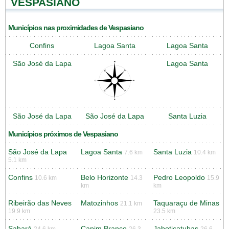
VESPASIANO
Municípios nas proximidades de Vespasiano
Confins
Lagoa Santa
Lagoa Santa
São José da Lapa
Lagoa Santa
São José da Lapa
São José da Lapa
Santa Luzia
Municípios próximos de Vespasiano
São José da Lapa
Lagoa Santa
Santa Luzia
7.6 km
10.4 km
5.1 km
Confins
Belo Horizonte
Pedro Leopoldo
10.6 km
14.3
15.9
km
km
Ribeirão das Neves
Matozinhos
Taquaraçu de Minas
21.1 km
19.9 km
23.5 km
Sabará
Capim Branco
Jaboticatubas
24.6 km
26.3
26.6