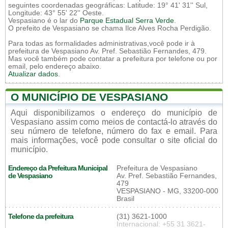
seguintes coordenadas geográficas: Latitude: 19° 41' 31'' Sul,
Longitude: 43° 55' 22'' Oeste.
Vespasiano é o lar do
Parque Estadual Serra Verde
.
O prefeito de Vespasiano se chama Ilce Alves Rocha Perdigão.
Para todas as formalidades administrativas,você pode ir à
prefeitura de Vespasiano Av. Pref. Sebastião Fernandes, 479.
Mas você também pode contatar a prefeitura por telefone ou por
email, pelo endereço abaixo.
Atualizar dados
.
O MUNICÍPIO DE VESPASIANO
Aqui disponibilizamos o endereço do município de
Vespasiano assim como meios de contactá-lo através do
seu número de telefone, número do fax e email. Para
mais informações, você pode consultar o site oficial do
município.
Endereço da Prefeitura Municipal
Prefeitura de Vespasiano
de Vespasiano
Av. Pref. Sebastião Fernandes,
479
VESPASIANO - MG, 33200-000
Brasil
Telefone da prefeitura
(31) 3621-1000
Internacional: +55 31 3621-