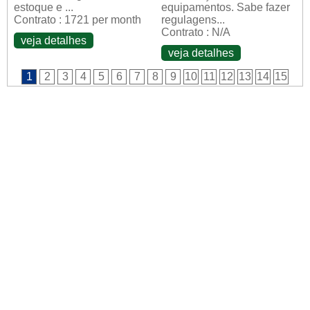
estoque e ...
equipamentos. Sabe fazer
Contrato : 1721 per month
regulagens...
Contrato : N/A
veja detalhes
veja detalhes
1
2
3
4
5
6
7
8
9
10
11
12
13
14
15