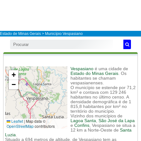
Estado de Minas Gerais
>
Município Vespasiano
Vespasiano
é uma cidade de
+
Estado do Minas Gerais
. Os
habitantes se chamam
−
vespasianenses.
O município se estende por 71,2
km² e contava com 129 246
habitantes no último censo. A
densidade demográfica é de 1
815,8 habitantes por km² no
território do município.
Vizinho dos municípios de
Leaflet
|
Map data ©
Lagoa Santa
,
São José da Lapa
e
Confins
, Vespasiano se situa a
OpenStreetMap
contributors
12 km a Norte-Oeste de
Santa
Luzia
.
Situado a 694 metros de altitude, de Vespasiano tem as