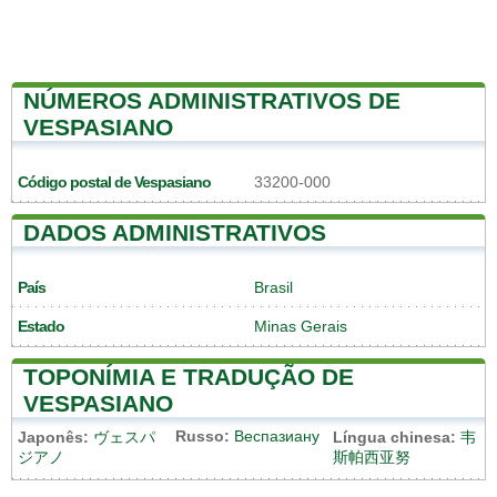
NÚMEROS ADMINISTRATIVOS DE
VESPASIANO
Código postal de Vespasiano
33200-000
DADOS ADMINISTRATIVOS
País
Brasil
Estado
Minas Gerais
TOPONÍMIA E TRADUÇÃO DE
VESPASIANO
Russo:
Веспазиану
Japonês:
ヴェスパ
Língua chinesa:
韦
ジアノ
斯帕西亚努