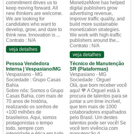
commitment drives us to
MonetizeMore has helped
keep moving forward. All
digital publishers grow
new thinkers are welcome.
advertising revenue,
We are looking for
improve traffic quality, and
candidates who want to
build more sustainable
develop, grow, and dare to
monetization strategies.
think new. Innovation is ...
We work with high-traffic
Contrato : N/A
publishers around the...
Contrato : N/A
veja detalhes
veja detalhes
Pessoa Vendedora
Técnico de Manutenção
Interna | Vespasiano/MG
SR (Plataformas)
Vespasiano - MG
Vespasiano - MG
Sociedade : Grupo Casas
Sociedade : Orguel
Bahia
Olá, que bom receber você
Sobre nós: Somos o Grupo
aqui! 💙 A Orguel está à
Casas Bahia, com mais de
procura de talentos para se
70 anos de história,
juntar a um time incrível,
realizando os sonhos de
que tem mais de 1000
+100 milhões de
colaboradores espalhados
brasileiros. Aqui, somos
pelo Brasil. Um destes
protagonistas o tempo
talentos pode ser você! Se
todo, sempre com
você tem vivência com
integridade e ética em tudo
manutenção d...