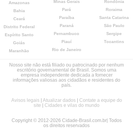
Minas Gerais
Rondônia
Amazonas
Pará
Roraima
Bahia
Paraíba
Santa Catarina
Ceará
Paraná
São Paulo
Distrito Federal
Pernambuco
Sergipe
Espírito Santo
Piauí
Tocantins
Goiás
Rio de Janeiro
Maranhão
Nosso site não está filiado ou patrocinado por nenhum
escritório governamental de Brasil. Somos uma
empresa independente dedicada a fornecer
informações valiosas aos cidadãos e residentes do
país.
Avisos legais
|
Atualizar dados
|
Contate a equipe do
site
|
Cidades e vilas do mundo
Copyright © 2012-2026 Cidade-Brasil.com.br| Todos
os direitos reservados