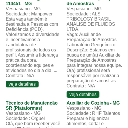
114451 - MG
de Amostras
Vespasiano - MG
Vespasiano - MG
Sociedade : Manpower
Sociedade : ALS
Esta vaga também é
TRIBOLOGY BRASIL
destinada a Pessoas com
ANALISE DE FLUIDOS
Deficiência (PCD).
LTDA.
Valorizamos a diversidade
Vaga: Auxiliar de
e incentivamos a
Preparação de Amostras -
candidatura de
Laboratório Geoquímico
profissionais de todos os
Descrição: Estamos em
perfil. Assumir a liderança
busca de um(a) Auxiliar de
prática da obra,
Preparação de Amostras
coordenando equipes e
para integrar nossa equipe.
atividades no dia a dia; ...
O(a) profissional será
Contrato : N/A
responsável por realizar a
preparação de amostras...
veja detalhes
Contrato : N/A
veja detalhes
Técnico de Manutenção
Auxiliar de Cozinha - MG
SR (Plataformas)
Vespasiano - MG
Vespasiano - MG
Sociedade : RHF Talentos
Sociedade : Orguel
Preparar e higienizar
Olá, que bom receber você
alimentos, cortar e