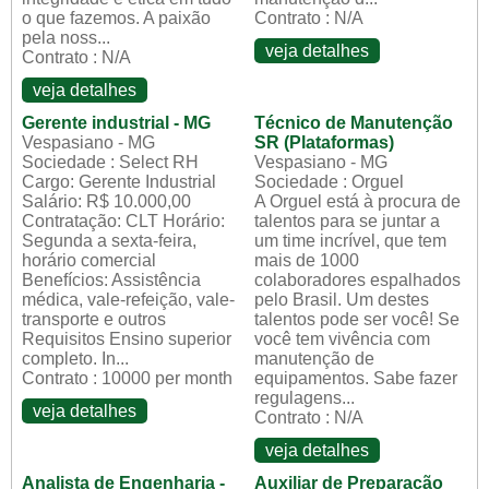
o que fazemos. A paixão
Contrato : N/A
pela noss...
veja detalhes
Contrato : N/A
veja detalhes
Gerente industrial - MG
Técnico de Manutenção
Vespasiano - MG
SR (Plataformas)
Sociedade : Select RH
Vespasiano - MG
Cargo: Gerente Industrial
Sociedade : Orguel
Salário: R$ 10.000,00
A Orguel está à procura de
Contratação: CLT Horário:
talentos para se juntar a
Segunda a sexta-feira,
um time incrível, que tem
horário comercial
mais de 1000
Benefícios: Assistência
colaboradores espalhados
médica, vale-refeição, vale-
pelo Brasil. Um destes
transporte e outros
talentos pode ser você! Se
Requisitos Ensino superior
você tem vivência com
completo. In...
manutenção de
Contrato : 10000 per month
equipamentos. Sabe fazer
regulagens...
veja detalhes
Contrato : N/A
veja detalhes
Analista de Engenharia -
Auxiliar de Preparação