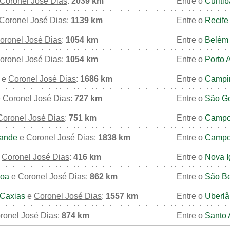
Coronel José Dias
:
2039 km
Entre o
Curitib
Coronel José Dias
:
1139 km
Entre o
Recife
oronel José Dias
:
1054 km
Entre o
Belém
oronel José Dias
:
1054 km
Entre o
Porto 
e
Coronel José Dias
:
1686 km
Entre o
Campi
e
Coronel José Dias
:
727 km
Entre o
São G
Coronel José Dias
:
751 km
Entre o
Campo
ande
e
Coronel José Dias
:
1838 km
Entre o
Campo
e
Coronel José Dias
:
416 km
Entre o
Nova 
soa
e
Coronel José Dias
:
862 km
Entre o
São B
Caxias
e
Coronel José Dias
:
1557 km
Entre o
Uberlâ
ronel José Dias
:
874 km
Entre o
Santo 