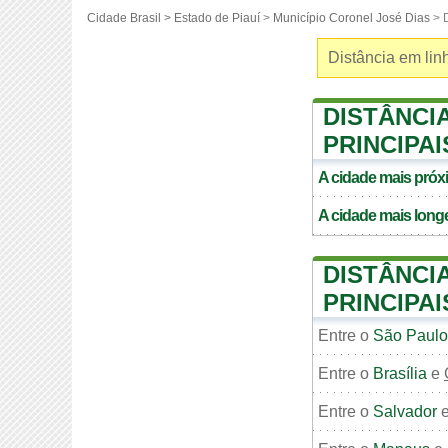
Cidade Brasil >
Estado de Piauí
>
Município Coronel José Dias
> D
Distância em linh
DISTÂNCI
PRINCIPAI
A cidade mais pró
A cidade mais long
DISTÂNCI
PRINCIPA
Entre o
São Paulo
Entre o
Brasília
e
Entre o
Salvador