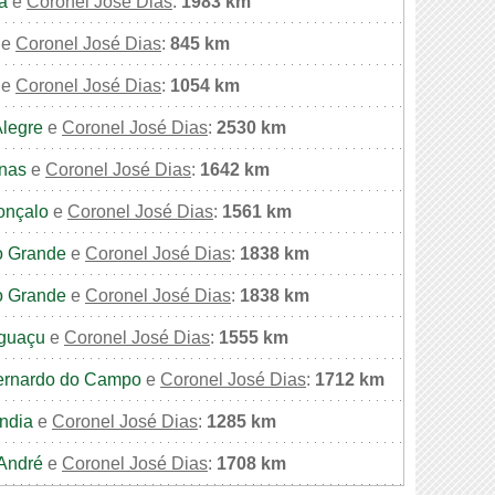
a
e
Coronel José Dias
:
1983 km
e
Coronel José Dias
:
845 km
e
Coronel José Dias
:
1054 km
Alegre
e
Coronel José Dias
:
2530 km
nas
e
Coronel José Dias
:
1642 km
onçalo
e
Coronel José Dias
:
1561 km
 Grande
e
Coronel José Dias
:
1838 km
 Grande
e
Coronel José Dias
:
1838 km
Iguaçu
e
Coronel José Dias
:
1555 km
ernardo do Campo
e
Coronel José Dias
:
1712 km
ndia
e
Coronel José Dias
:
1285 km
André
e
Coronel José Dias
:
1708 km