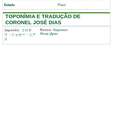
Estado
Piauí
TOPONÍMIA E TRADUÇÃO DE
CORONEL JOSÉ DIAS
Russo:
Коронел-
Japonês:
コロネ
Жозе-Диас
ウ・ジョゼー・ジア
ス