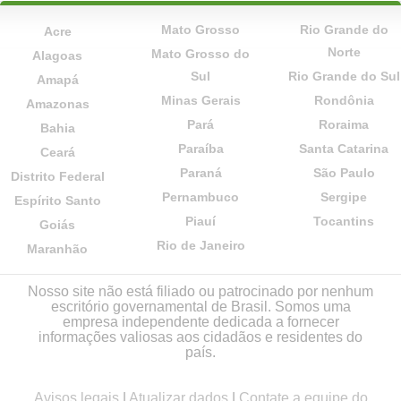
Mato Grosso
Rio Grande do
Acre
Norte
Mato Grosso do
Alagoas
Sul
Rio Grande do Sul
Amapá
Minas Gerais
Rondônia
Amazonas
Pará
Roraima
Bahia
Paraíba
Santa Catarina
Ceará
Paraná
São Paulo
Distrito Federal
Pernambuco
Sergipe
Espírito Santo
Piauí
Tocantins
Goiás
Rio de Janeiro
Maranhão
Nosso site não está filiado ou patrocinado por nenhum
escritório governamental de Brasil. Somos uma
empresa independente dedicada a fornecer
informações valiosas aos cidadãos e residentes do
país.
Avisos legais
|
Atualizar dados
|
Contate a equipe do