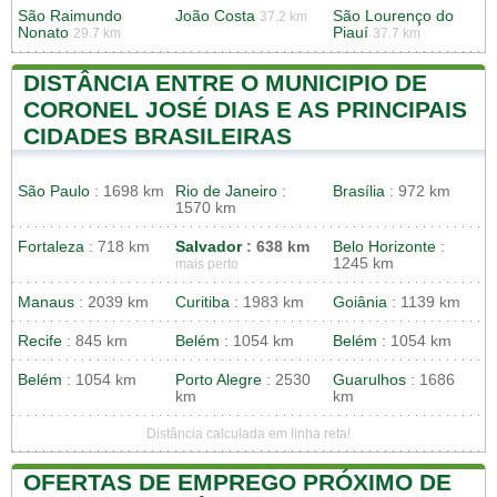
São Raimundo
João Costa
São Lourenço do
37.2 km
Nonato
Piauí
29.7 km
37.7 km
DISTÂNCIA ENTRE O MUNICIPIO DE
CORONEL JOSÉ DIAS E AS PRINCIPAIS
CIDADES BRASILEIRAS
São Paulo
: 1698 km
Rio de Janeiro
:
Brasília
: 972 km
1570 km
Fortaleza
: 718 km
Salvador
: 638 km
Belo Horizonte
:
1245 km
mais perto
Manaus
: 2039 km
Curitiba
: 1983 km
Goiânia
: 1139 km
Recife
: 845 km
Belém
: 1054 km
Belém
: 1054 km
Belém
: 1054 km
Porto Alegre
: 2530
Guarulhos
: 1686
km
km
Distância calculada em linha reta!
OFERTAS DE EMPREGO PRÓXIMO DE