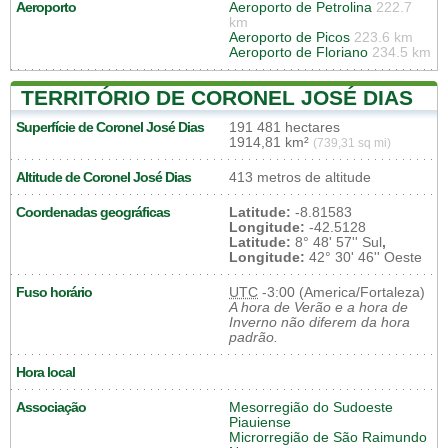
Aeroporto
Aeroporto de Petrolina
222.7
km
Aeroporto de Picos
223.6 km
Aeroporto de Floriano
234.5 km
TERRITÓRIO DE CORONEL JOSÉ DIAS
Superfície de Coronel José Dias
191 481 hectares
1914,81 km²
(739,31 sq mi)
Altitude de Coronel José Dias
413 metros de altitude
Coordenadas geográficas
Latitude:
-8.81583
Longitude:
-42.5128
Latitude:
8° 48' 57'' Sul
,
Longitude:
42° 30' 46'' Oeste
Fuso horário
UTC
-3:00 (America/Fortaleza)
A hora de Verão e a hora de
Inverno não diferem da hora
padrão.
Hora local
Associação
Mesorregião do Sudoeste
Piauiense
Microrregião de São Raimundo