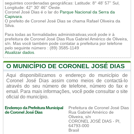
seguintes coordenadas geográficas: Latitude: 8° 48' 57'' Sul,
Longitude: 42° 30' 46'' Oeste.
Coronel José Dias é o lar do
Parque Nacional da Serra da
Capivara
.
O prefeito de Coronel José Dias se chama Rafael Oliveira da
Silva.
Para todas as formalidades administrativas,você pode ir à
prefeitura de Coronel José Dias Rua Gabriel Américo de Oliveira,
s/n. Mas você também pode contatar a prefeitura por telefone
pelo seguinte número : (89) 3585-1149
Atualizar dados
.
O MUNICÍPIO DE CORONEL JOSÉ DIAS
Aqui disponibilizamos o endereço do município de
Coronel José Dias assim como meios de contactá-lo
através do seu número de telefone, número do fax e
email. Para mais informações, você pode consultar o site
oficial do município.
Endereço da Prefeitura Municipal
Prefeitura de Coronel José Dias
de Coronel José Dias
Rua Gabriel Américo de
Oliveira, s/n
CORONEL JOSÉ DIAS - PI,
64793-000
Brasil