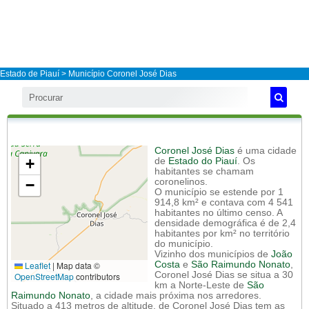
Estado de Piauí
>
Município Coronel José Dias
Coronel José Dias
é uma cidade
+
de
Estado do Piauí
. Os
habitantes se chamam
−
coronelinos.
O município se estende por 1
914,8 km² e contava com 4 541
habitantes no último censo. A
densidade demográfica é de 2,4
habitantes por km² no território
do município.
Vizinho dos municípios de
João
Leaflet
|
Map data ©
Costa
e
São Raimundo Nonato
,
Coronel José Dias se situa a 30
OpenStreetMap
contributors
km a Norte-Leste de
São
Raimundo Nonato
, a cidade mais próxima nos arredores.
Situado a 413 metros de altitude, de Coronel José Dias tem as