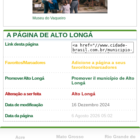
Museu do Vaqueiro
A PÁGINA DE ALTO LONGÁ
Link desta página
Favoritos/Marcadores
Adicione a página a seus
favoritos/marcadores
Promover Alto Longá
Promover il município de Alto
Longá
Alteração a ser feita
Alto Longá
Data de modificação
16 Dezembro 2024
Data da página
6 Agosto 2026 05:02
Mato Grosso
Rio Grande do
Acre