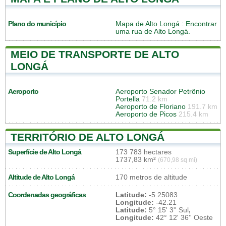
Plano do município
Mapa de Alto Longá
: Encontrar
uma rua de Alto Longá.
MEIO DE TRANSPORTE DE ALTO
LONGÁ
Aeroporto
Aeroporto Senador Petrônio
Portella
71.2 km
Aeroporto de Floriano
191.7 km
Aeroporto de Picos
215.4 km
TERRITÓRIO DE ALTO LONGÁ
Superfície de Alto Longá
173 783 hectares
1737,83 km²
(670,98 sq mi)
Altitude de Alto Longá
170 metros de altitude
Coordenadas geográficas
Latitude:
-5.25083
Longitude:
-42.21
Latitude:
5° 15' 3'' Sul
,
Longitude:
42° 12' 36'' Oeste