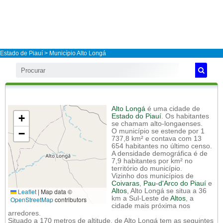
Estado de Piauí
>
Município Alto Longá
Alto Longá
é uma cidade de
+
Estado do Piauí
. Os habitantes
se chamam alto-longaenses.
−
O município se estende por 1
737,8 km² e contava com 13
654 habitantes no último censo.
A densidade demográfica é de
7,9 habitantes por km² no
território do município.
Vizinho dos municípios de
Coivaras
,
Pau-d'Arco do Piauí
e
Leaflet
|
Map data ©
Altos
, Alto Longá se situa a 36
km a Sul-Leste de
Altos
, a
OpenStreetMap
contributors
cidade mais próxima nos
arredores.
Situado a 170 metros de altitude, de Alto Longá tem as seguintes