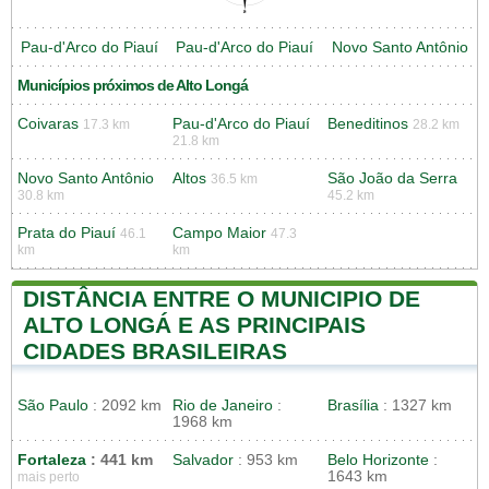
Pau-d'Arco do Piauí
Pau-d'Arco do Piauí
Novo Santo Antônio
Municípios próximos de Alto Longá
Coivaras
Pau-d'Arco do Piauí
Beneditinos
17.3 km
28.2 km
21.8 km
Novo Santo Antônio
Altos
São João da Serra
36.5 km
30.8 km
45.2 km
Prata do Piauí
Campo Maior
46.1
47.3
km
km
DISTÂNCIA ENTRE O MUNICIPIO DE
ALTO LONGÁ E AS PRINCIPAIS
CIDADES BRASILEIRAS
São Paulo
: 2092 km
Rio de Janeiro
:
Brasília
: 1327 km
1968 km
Fortaleza
: 441 km
Salvador
: 953 km
Belo Horizonte
:
1643 km
mais perto