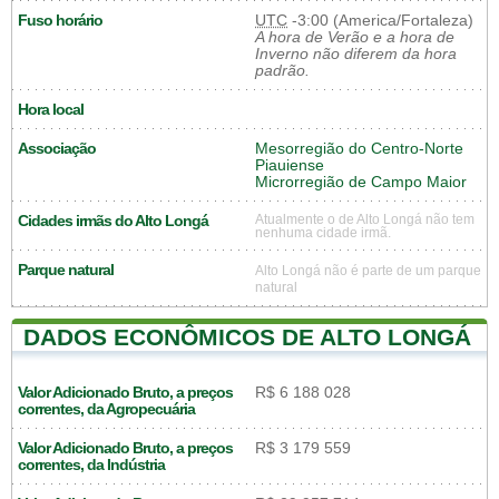
Fuso horário
UTC
-3:00 (America/Fortaleza)
A hora de Verão e a hora de
Inverno não diferem da hora
padrão.
Hora local
Associação
Mesorregião do Centro-Norte
Piauiense
Microrregião de Campo Maior
Cidades irmãs do Alto Longá
Atualmente o de Alto Longá não tem
nenhuma cidade irmã.
Parque natural
Alto Longá não é parte de um parque
natural
DADOS ECONÔMICOS DE ALTO LONGÁ
Valor Adicionado Bruto, a preços
R$ 6 188 028
correntes, da Agropecuária
Valor Adicionado Bruto, a preços
R$ 3 179 559
correntes, da Indústria