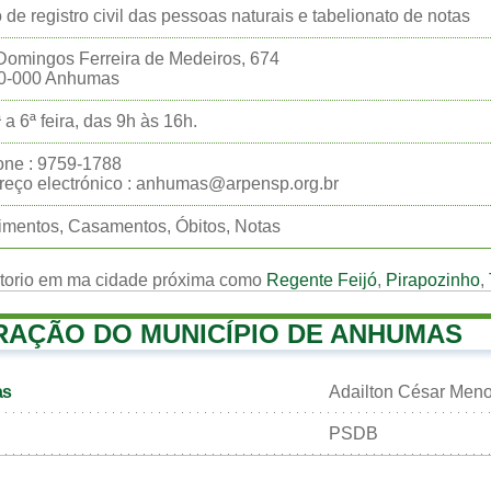
o de registro civil das pessoas naturais e tabelionato de notas
omingos Ferreira de Medeiros, 674
0-000 Anhumas
 a 6ª feira, das 9h às 16h.
one : 9759-1788
eço electrónico : anhumas@arpensp.org.br
mentos, Casamentos, Óbitos, Notas
rtorio em ma cidade próxima como
Regente Feijó
,
Pirapozinho
,
RAÇÃO DO MUNICÍPIO DE ANHUMAS
as
Adailton César Meno
PSDB