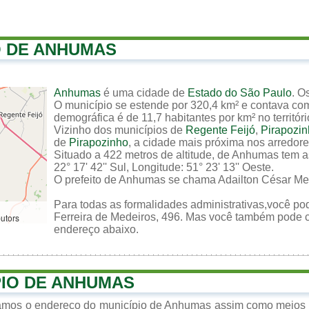
O DE ANHUMAS
Anhumas
é uma cidade de
Estado do São Paulo
. O
O município se estende por 320,4 km² e contava com
demográfica é de 11,7 habitantes por km² no territór
Vizinho dos municípios de
Regente Feijó
,
Pirapozi
de
Pirapozinho
, a cidade mais próxima nos arredore
Situado a 422 metros de altitude, de Anhumas tem a
22° 17' 42'' Sul, Longitude: 51° 23' 13'' Oeste.
O prefeito de Anhumas se chama Adailton César Me
Para todas as formalidades administrativas,você p
Ferreira de Medeiros, 496. Mas você também pode con
butors
endereço abaixo.
PIO DE ANHUMAS
zamos o endereço do município de Anhumas assim como meios d