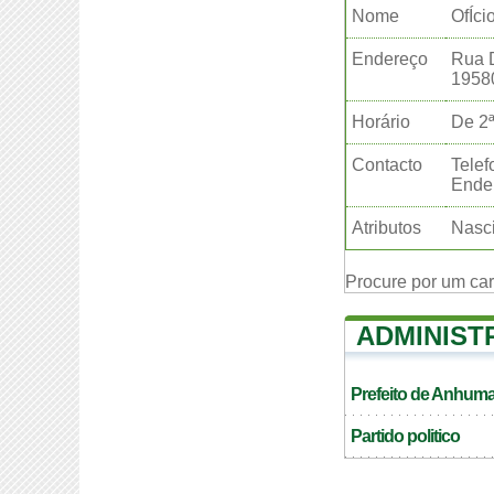
Nome
OfÍci
Endereço
Rua D
1958
Horário
De 2ª
Contacto
Telef
Ender
Atributos
Nasci
Procure por um ca
ADMINIST
Prefeito de Anhum
Partido politico