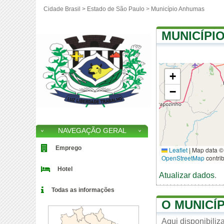
Cidade Brasil >
Estado de São Paulo
>
Município Anhumas
MUNICÍPI
+
−
NAVEGAÇÃO GERAL
Emprego
Leaflet
|
Map data ©
OpenStreetMap
contri
Hotel
Atualizar dados
.
Todas as informações
O MUNICÍ
Aqui disponibili