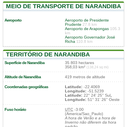
MEIO DE TRANSPORTE DE NARANDIBA
Aeroporto
Aeroporto de Presidente
Prudente
27.8 km
Aeroporto de Arapongas
105.3
km
Aeroporto Governador José
Richa
110.8 km
TERRITÓRIO DE NARANDIBA
Superfície de Narandiba
35 803 hectares
358,03 km²
(138,24 sq mi)
Altitude de Narandiba
419 metros de altitude
Coordenadas geográficas
Latitude:
-22.4069
Longitude:
-51.5239
Latitude:
22° 24' 25'' Sul
,
Longitude:
51° 31' 26'' Oeste
Fuso horário
UTC
-3:00
(America/Sao_Paulo)
A hora de Verão e a hora de
Inverno não diferem da hora
padrão.