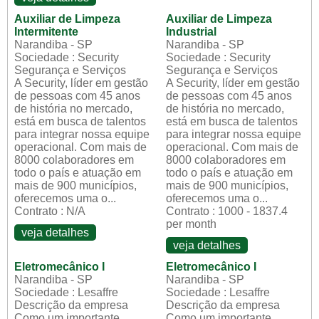
Auxiliar de Limpeza
Auxiliar de Limpeza
Intermitente
Industrial
Narandiba - SP
Narandiba - SP
Sociedade : Security
Sociedade : Security
Segurança e Serviços
Segurança e Serviços
A Security, líder em gestão
A Security, líder em gestão
de pessoas com 45 anos
de pessoas com 45 anos
de história no mercado,
de história no mercado,
está em busca de talentos
está em busca de talentos
para integrar nossa equipe
para integrar nossa equipe
operacional. Com mais de
operacional. Com mais de
8000 colaboradores em
8000 colaboradores em
todo o país e atuação em
todo o país e atuação em
mais de 900 municípios,
mais de 900 municípios,
oferecemos uma o...
oferecemos uma o...
Contrato : N/A
Contrato : 1000 - 1837.4
per month
veja detalhes
veja detalhes
Eletromecânico I
Eletromecânico I
Narandiba - SP
Narandiba - SP
Sociedade : Lesaffre
Sociedade : Lesaffre
Descrição da empresa
Descrição da empresa
Como um importante
Como um importante