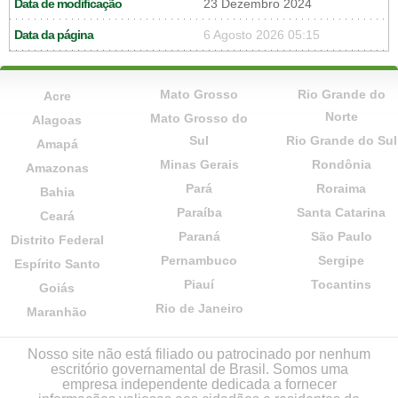
Data de modificação
23 Dezembro 2024
Data da página
6 Agosto 2026 05:15
Mato Grosso
Rio Grande do
Acre
Norte
Mato Grosso do
Alagoas
Sul
Rio Grande do Sul
Amapá
Minas Gerais
Rondônia
Amazonas
Pará
Roraima
Bahia
Paraíba
Santa Catarina
Ceará
Paraná
São Paulo
Distrito Federal
Pernambuco
Sergipe
Espírito Santo
Piauí
Tocantins
Goiás
Rio de Janeiro
Maranhão
Nosso site não está filiado ou patrocinado por nenhum
escritório governamental de Brasil. Somos uma
empresa independente dedicada a fornecer