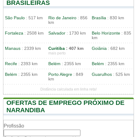
BRASILEIRAS
São Paulo
: 517 km
Rio de Janeiro
: 856
Brasília
: 830 km
km
Fortaleza
: 2508 km
Salvador
: 1730 km
Belo Horizonte
: 835
km
Manaus
: 2339 km
Curitiba
: 407 km
Goiânia
: 682 km
mais perto
Recife
: 2393 km
Belém
: 2355 km
Belém
: 2355 km
Belém
: 2355 km
Porto Alegre
: 849
Guarulhos
: 525 km
km
Distância calculada em linha reta!
OFERTAS DE EMPREGO PRÓXIMO DE
NARANDIBA
Profissão