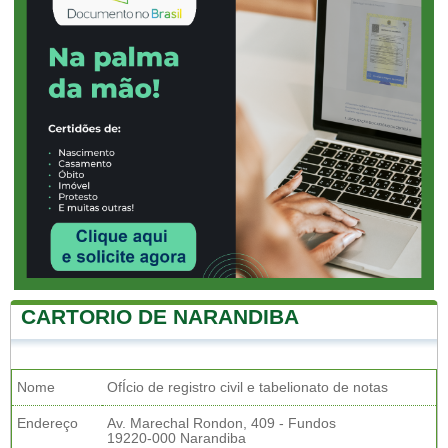
CARTORIO DE NARANDIBA
Nome
OfÍcio de registro civil e tabelionato de notas
Endereço
Av. Marechal Rondon, 409 - Fundos
19220-000 Narandiba