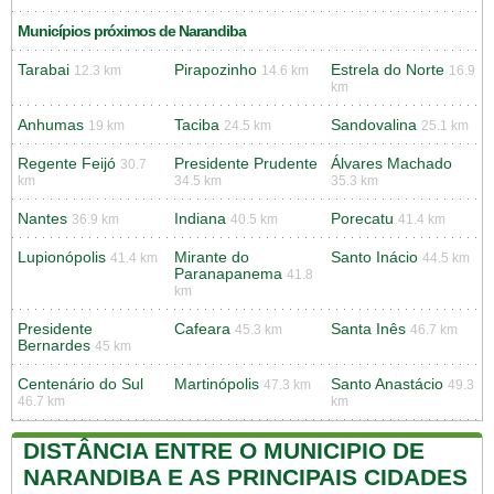
Municípios próximos de Narandiba
Tarabai
Pirapozinho
Estrela do Norte
12.3 km
14.6 km
16.9
km
Anhumas
Taciba
Sandovalina
19 km
24.5 km
25.1 km
Regente Feijó
Presidente Prudente
Álvares Machado
30.7
km
34.5 km
35.3 km
Nantes
Indiana
Porecatu
36.9 km
40.5 km
41.4 km
Lupionópolis
Mirante do
Santo Inácio
41.4 km
44.5 km
Paranapanema
41.8
km
Presidente
Cafeara
Santa Inês
45.3 km
46.7 km
Bernardes
45 km
Centenário do Sul
Martinópolis
Santo Anastácio
47.3 km
49.3
46.7 km
km
DISTÂNCIA ENTRE O MUNICIPIO DE
NARANDIBA E AS PRINCIPAIS CIDADES