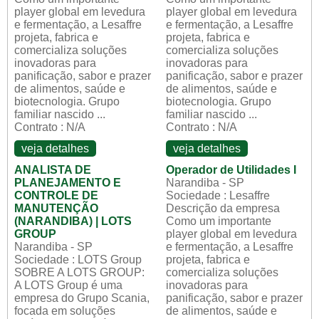
player global em levedura
player global em levedura
e fermentação, a Lesaffre
e fermentação, a Lesaffre
projeta, fabrica e
projeta, fabrica e
comercializa soluções
comercializa soluções
inovadoras para
inovadoras para
panificação, sabor e prazer
panificação, sabor e prazer
de alimentos, saúde e
de alimentos, saúde e
biotecnologia. Grupo
biotecnologia. Grupo
familiar nascido ...
familiar nascido ...
Contrato : N/A
Contrato : N/A
veja detalhes
veja detalhes
ANALISTA DE
Operador de Utilidades I
PLANEJAMENTO E
Narandiba - SP
CONTROLE DE
Sociedade : Lesaffre
MANUTENÇÃO
Descrição da empresa
(NARANDIBA) | LOTS
Como um importante
GROUP
player global em levedura
Narandiba - SP
e fermentação, a Lesaffre
Sociedade : LOTS Group
projeta, fabrica e
SOBRE A LOTS GROUP:
comercializa soluções
A LOTS Group é uma
inovadoras para
empresa do Grupo Scania,
panificação, sabor e prazer
focada em soluções
de alimentos, saúde e