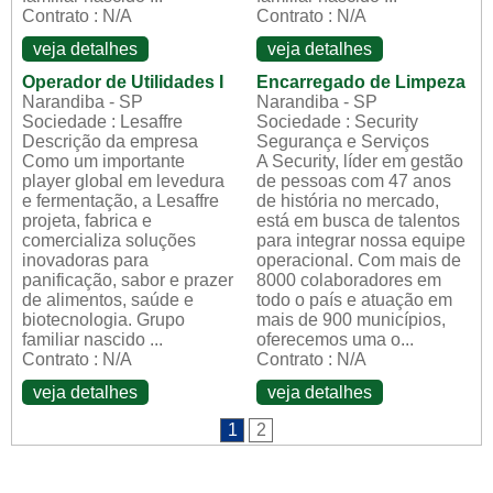
Contrato : N/A
Contrato : N/A
veja detalhes
veja detalhes
Operador de Utilidades I
Encarregado de Limpeza
Narandiba - SP
Narandiba - SP
Sociedade : Lesaffre
Sociedade : Security
Descrição da empresa
Segurança e Serviços
Como um importante
A Security, líder em gestão
player global em levedura
de pessoas com 47 anos
e fermentação, a Lesaffre
de história no mercado,
projeta, fabrica e
está em busca de talentos
comercializa soluções
para integrar nossa equipe
inovadoras para
operacional. Com mais de
panificação, sabor e prazer
8000 colaboradores em
de alimentos, saúde e
todo o país e atuação em
biotecnologia. Grupo
mais de 900 municípios,
familiar nascido ...
oferecemos uma o...
Contrato : N/A
Contrato : N/A
veja detalhes
veja detalhes
1
2