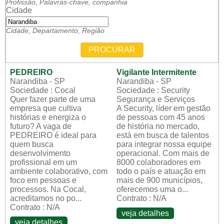
Profissão, Palavras-chave, companhia
Cidade
Cidade, Departamento, Região
PROCURAR
PEDREIRO
Vigilante Intermitente
Narandiba - SP
Narandiba - SP
Sociedade : Cocal
Sociedade : Security
Quer fazer parte de uma
Segurança e Serviços
empresa que cultiva
A Security, líder em gestão
histórias e energiza o
de pessoas com 45 anos
futuro? A vaga de
de história no mercado,
PEDREIRO é ideal para
está em busca de talentos
quem busca
para integrar nossa equipe
desenvolvimento
operacional. Com mais de
profissional em um
8000 colaboradores em
ambiente colaborativo, com
todo o país e atuação em
foco em pessoas e
mais de 900 municípios,
processos. Na Cocal,
oferecemos uma o...
acreditamos no po...
Contrato : N/A
Contrato : N/A
veja detalhes
veja detalhes