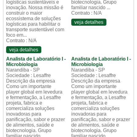
logísticas sustentáveis e
biotecnologia. Grupo
inovação. Nossa missão é
familiar nascido ...
construir o maior
Contrato : N/A
ecossistema de soluções
veja detalhes
logísticas para habilitar o
transporte sustentável com
foco em...
Contrato : N/A
veja detalhes
Analista de Laboratório I -
Analista de Laboratório I -
Microbiologia
Microbiologia
Narandiba - SP
Narandiba - SP
Sociedade : Lesaffre
Sociedade : Lesaffre
Descrição da empresa
Descrição da empresa
Como um importante
Como um importante
player global em levedura
player global em levedura
e fermentação, a Lesaffre
e fermentação, a Lesaffre
projeta, fabrica e
projeta, fabrica e
comercializa soluções
comercializa soluções
inovadoras para
inovadoras para
panificação, sabor e prazer
panificação, sabor e prazer
de alimentos, saúde e
de alimentos, saúde e
biotecnologia. Grupo
biotecnologia. Grupo
familiar nascido ...
familiar nascido ...