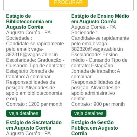
PROCURAR
Estágio de
Estágio de Ensino Médio
Biblioteconomia em
em Augusto Corrêa
Augusto Corrêa
Augusto Corrêa - PA
Augusto Corrêa - PA
Sociedade :
Sociedade :
Candidate-se rapidamente
Candidate-se rapidamente
pelo email: vaga-
pelo email: vaga-
382320@vagas.abler.in
382318@vagas.abler.in
Escolaridade: Ensino
Escolaridade: Graduação -
médio - Cursando Tipo de
Cursando Tipo de contrato:
contrato: Estagiário
Estagiário Jornada de
Jornada de trabalho: A
trabalho: A combinar
combinar
Responsabilidades da
Responsabilidades da
posição: Atividades de
posição: Atividades de
apoio em biblioteconomia
apoio administrativo
e org...
confor...
Contrato : 1200 per month
Contrato : 900 per month
veja detalhes
veja detalhes
Estágio de Secretariado
Estágio de Gestão
em Augusto Corrêa
Pública em Augusto
Augusto Corrêa - PA
Corrêa