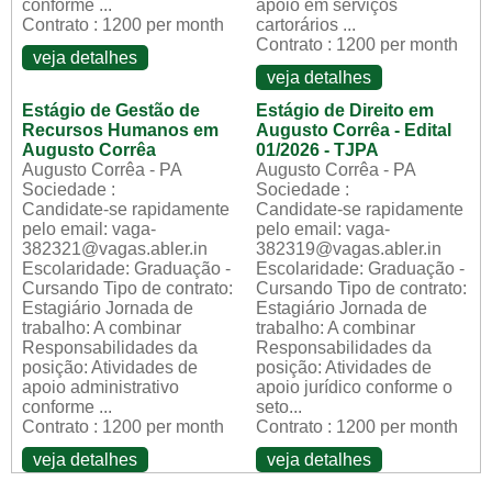
conforme ...
apoio em serviços
Contrato : 1200 per month
cartorários ...
Contrato : 1200 per month
veja detalhes
veja detalhes
Estágio de Gestão de
Estágio de Direito em
Recursos Humanos em
Augusto Corrêa - Edital
Augusto Corrêa
01/2026 - TJPA
Augusto Corrêa - PA
Augusto Corrêa - PA
Sociedade :
Sociedade :
Candidate-se rapidamente
Candidate-se rapidamente
pelo email: vaga-
pelo email: vaga-
382321@vagas.abler.in
382319@vagas.abler.in
Escolaridade: Graduação -
Escolaridade: Graduação -
Cursando Tipo de contrato:
Cursando Tipo de contrato:
Estagiário Jornada de
Estagiário Jornada de
trabalho: A combinar
trabalho: A combinar
Responsabilidades da
Responsabilidades da
posição: Atividades de
posição: Atividades de
apoio administrativo
apoio jurídico conforme o
conforme ...
seto...
Contrato : 1200 per month
Contrato : 1200 per month
veja detalhes
veja detalhes