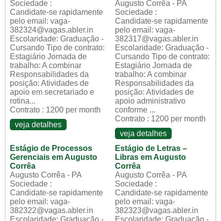
Sociedade :
Augusto Corrêa - PA
Candidate-se rapidamente
Sociedade :
pelo email: vaga-
Candidate-se rapidamente
382324@vagas.abler.in
pelo email: vaga-
Escolaridade: Graduação -
382317@vagas.abler.in
Cursando Tipo de contrato:
Escolaridade: Graduação -
Estagiário Jornada de
Cursando Tipo de contrato:
trabalho: A combinar
Estagiário Jornada de
Responsabilidades da
trabalho: A combinar
posição: Atividades de
Responsabilidades da
apoio em secretariado e
posição: Atividades de
rotina...
apoio administrativo
Contrato : 1200 per month
conforme ...
Contrato : 1200 per month
veja detalhes
veja detalhes
Estágio de Processos
Estágio de Letras –
Gerenciais em Augusto
Libras em Augusto
Corrêa
Corrêa
Augusto Corrêa - PA
Augusto Corrêa - PA
Sociedade :
Sociedade :
Candidate-se rapidamente
Candidate-se rapidamente
pelo email: vaga-
pelo email: vaga-
382322@vagas.abler.in
382323@vagas.abler.in
Escolaridade: Graduação -
Escolaridade: Graduação -