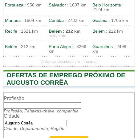
Fortaleza
: 950 km
Salvador
: 1607 km
Belo Horizonte
:
2124 km
Manaus
: 1504 km
Curitiba
: 2732 km
Goiânia
: 1765 km
Recife
: 1521 km
Belém
: 212 km
Belém
: 212 km
mais perto
Belém
: 212 km
Porto Alegre
: 3266
Guarulhos
: 2498
km
km
Distância calculada em linha reta!
OFERTAS DE EMPREGO PRÓXIMO DE
AUGUSTO CORRÊA
Profissão
Profissão, Palavras-chave, companhia
Cidade
Cidade, Departamento, Região