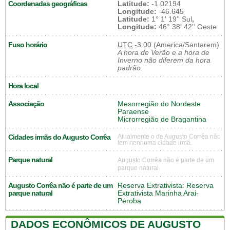
Coordenadas geográficas
Latitude:
-1.02194
Longitude:
-46.645
Latitude:
1° 1' 19'' Sul
,
Longitude:
46° 38' 42'' Oeste
Fuso horário
UTC
-3:00 (America/Santarem)
A hora de Verão e a hora de
Inverno não diferem da hora
padrão.
Hora local
Associação
Mesorregião do Nordeste
Paraense
Microrregião de Bragantina
Cidades irmãs do Augusto Corrêa
Atualmente o de Augusto Corrêa não
tem nenhuma cidade irmã.
Parque natural
Augusto Corrêa não é parte de um
parque natural
Augusto Corrêa não é parte de um
Reserva Extrativista: Reserva
parque natural
Extrativista Marinha Arai-
Peroba
DADOS ECONÔMICOS DE AUGUSTO