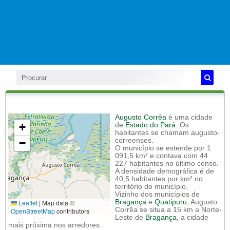
Augusto Corrêa
é uma cidade
+
de
Estado do Pará
. Os
habitantes se chamam augusto-
−
correenses.
O município se estende por 1
091,5 km² e contava com 44
227 habitantes no último censo.
A densidade demográfica é de
40,5 habitantes por km² no
território do município.
Vizinho dos municípios de
Leaflet
|
Map data ©
Bragança
e
Quatipuru
, Augusto
Corrêa se situa a 15 km a Norte-
OpenStreetMap
contributors
Leste de
Bragança
, a cidade
mais próxima nos arredores.