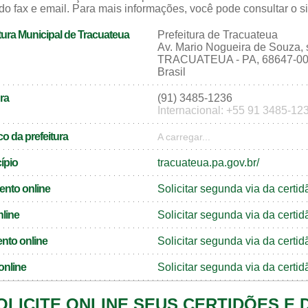
do fax e email. Para mais informações, você pode consultar o sit
tura Municipal de Tracuateua
Prefeitura de Tracuateua
Av. Mario Nogueira de Souza, 
TRACUATEUA - PA, 68647-0
Brasil
ra
(91) 3485-1236
Internacional: +55 91 3485-12
o da prefeitura
A carregar...
cípio
tracuateua.pa.gov.br/
ento online
Solicitar segunda via da cert
nline
Solicitar segunda via da certi
nto online
Solicitar segunda via da cert
online
Solicitar segunda via da certi
OLICITE ONLINE SEUS CERTIDÕES E