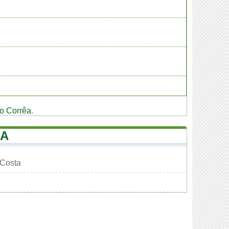
o Corrêa
.
UA
 Costa