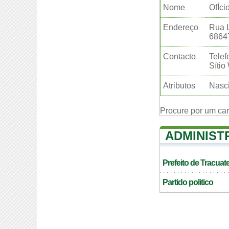
Nome
OfÍci
Endereço
Rua L
6864
Contacto
Telef
Sítio
Atributos
Nasc
Procure por um ca
ADMINIST
Prefeito de Tracuat
Partido politico