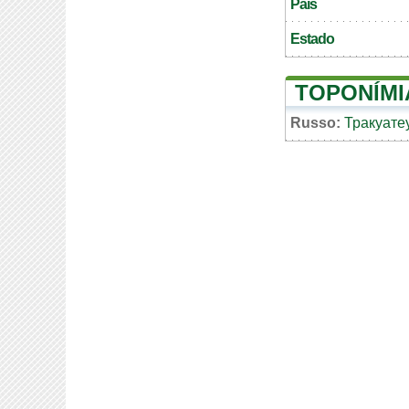
País
Estado
TOPONÍMI
Russo:
Тракуате