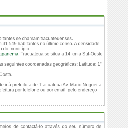
bitantes se chamam tracuateuenses.
m 31 549 habitantes no último censo. A densidade
io do município.
apanema
, Tracuateua se situa a 14 km a Sul-Oeste
as seguintes coordenadas geográficas: Latitude: 1°
Costa.
e ir à prefeitura de Tracuateua Av. Mario Nogueira
eitura por telefone ou por email, pelo endereço
meios de contactá-lo através do seu número de