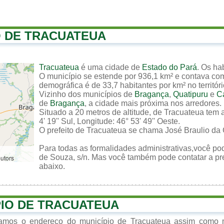
O DE TRACUATEUA
Tracuateua
é uma cidade de
Estado do Pará
. Os ha
O município se estende por 936,1 km² e contava co
demográfica é de 33,7 habitantes por km² no territór
Vizinho dos municípios de
Bragança
,
Quatipuru
e
C
de
Bragança
, a cidade mais próxima nos arredores.
Situado a 20 metros de altitude, de Tracuateua tem 
4' 19'' Sul, Longitude: 46° 53' 49'' Oeste.
O prefeito de Tracuateua se chama José Braulio da 
Para todas as formalidades administrativas,você pod
de Souza, s/n. Mas você também pode contatar a pref
butors
abaixo.
PIO DE TRACUATEUA
izamos o endereço do município de Tracuateua assim como 