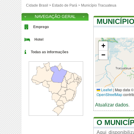
Cidade Brasil >
Estado de Pará
>
Município Tracuateua
NAVEGAÇÃO GERAL
MUNICÍPI
Emprego
Hotel
+
Todas as informações
−
Leaflet
|
Map data ©
OpenStreetMap
contri
Atualizar dados
.
O MUNICÍ
Aqui disponibil