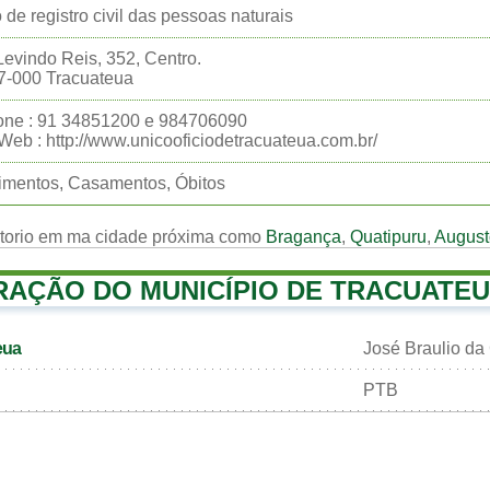
o de registro civil das pessoas naturais
evindo Reis, 352, Centro.
7-000 Tracuateua
one : 91 34851200 e 984706090
 Web : http://www.unicooficiodetracuateua.com.br/
imentos, Casamentos, Óbitos
rtorio em ma cidade próxima como
Bragança
,
Quatipuru
,
August
RAÇÃO DO MUNICÍPIO DE TRACUATE
eua
José Braulio da
PTB