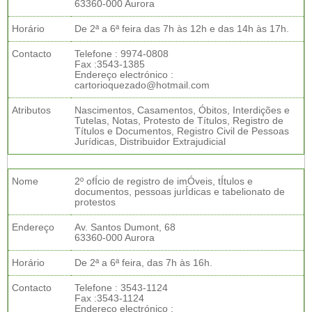
63360-000 Aurora
Horário
De 2ª a 6ª feira das 7h às 12h e das 14h às 17h.
Contacto
Telefone : 9974-0808
Fax :3543-1385
Endereço electrónico :
cartorioquezado@hotmail.com
Atributos
Nascimentos, Casamentos, Óbitos, Interdições e
Tutelas, Notas, Protesto de Títulos, Registro de
Títulos e Documentos, Registro Civil de Pessoas
Jurídicas, Distribuidor Extrajudicial
Nome
2º ofÍcio de registro de imÓveis, tÍtulos e
documentos, pessoas jurÍdicas e tabelionato de
protestos
Endereço
Av. Santos Dumont, 68
63360-000 Aurora
Horário
De 2ª a 6ª feira, das 7h às 16h.
Contacto
Telefone : 3543-1124
Fax :3543-1124
Endereço electrónico :