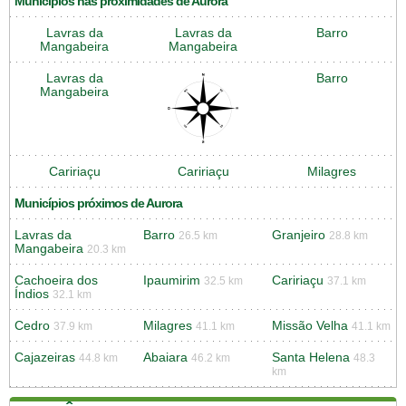
Municípios nas proximidades de Aurora
Lavras da
Lavras da
Barro
Mangabeira
Mangabeira
Lavras da
Barro
Mangabeira
Caririaçu
Caririaçu
Milagres
Municípios próximos de Aurora
Lavras da
Barro
Granjeiro
26.5 km
28.8 km
Mangabeira
20.3 km
Cachoeira dos
Ipaumirim
Caririaçu
32.5 km
37.1 km
Índios
32.1 km
Cedro
Milagres
Missão Velha
37.9 km
41.1 km
41.1 km
Cajazeiras
Abaiara
Santa Helena
44.8 km
46.2 km
48.3
km