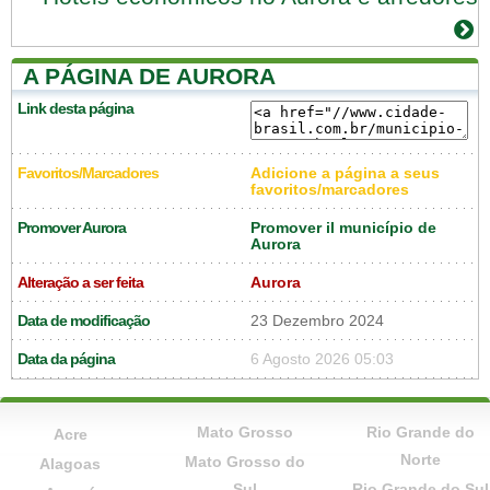
A PÁGINA DE AURORA
Link desta página
Favoritos/Marcadores
Adicione a página a seus
favoritos/marcadores
Promover Aurora
Promover il município de
Aurora
Alteração a ser feita
Aurora
Data de modificação
23 Dezembro 2024
Data da página
6 Agosto 2026 05:03
Mato Grosso
Rio Grande do
Acre
Norte
Mato Grosso do
Alagoas
Sul
Rio Grande do Sul