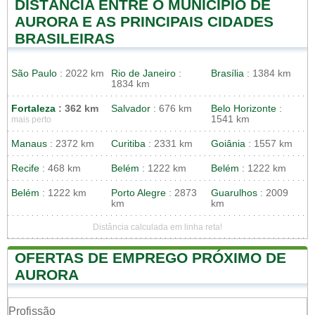
DISTÂNCIA ENTRE O MUNICIPIO DE
AURORA E AS PRINCIPAIS CIDADES
BRASILEIRAS
São Paulo
: 2022 km
Rio de Janeiro
:
Brasília
: 1384 km
1834 km
Fortaleza
: 362 km
Salvador
: 676 km
Belo Horizonte
:
1541 km
mais perto
Manaus
: 2372 km
Curitiba
: 2331 km
Goiânia
: 1557 km
Recife
: 468 km
Belém
: 1222 km
Belém
: 1222 km
Belém
: 1222 km
Porto Alegre
: 2873
Guarulhos
: 2009
km
km
Distância calculada em linha reta!
OFERTAS DE EMPREGO PRÓXIMO DE
AURORA
Profissão