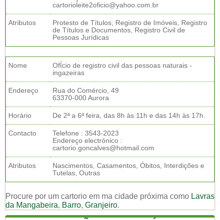
cartorioleite2oficio@yahoo.com.br
Atributos
Protesto de Títulos, Registro de Imóveis, Registro
de Títulos e Documentos, Registro Civil de
Pessoas Jurídicas
Nome
OfÍcio de registro civil das pessoas naturais -
ingazeiras
Endereço
Rua do Comércio, 49
63370-000 Aurora
Horário
De 2ª a 6ª feira, das 8h às 11h e das 14h às 17h.
Contacto
Telefone : 3543-2023
Endereço electrónico :
cartorio.goncalves@hotmail.com
Atributos
Nascimentos, Casamentos, Óbitos, Interdições e
Tutelas, Outras
Procure por um cartorio em ma cidade próxima como
Lavras
da Mangabeira
,
Barro
,
Granjeiro
.