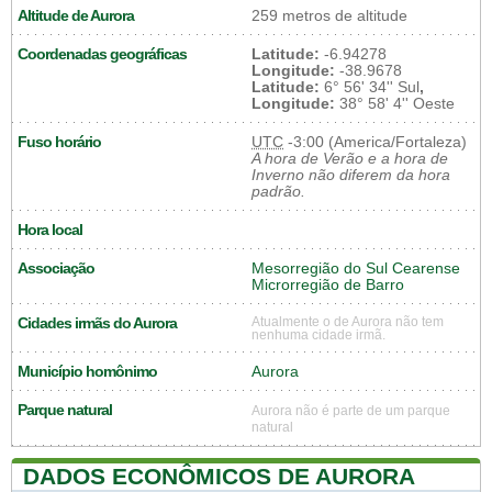
Altitude de Aurora
259 metros de altitude
Coordenadas geográficas
Latitude:
-6.94278
Longitude:
-38.9678
Latitude:
6° 56' 34'' Sul
,
Longitude:
38° 58' 4'' Oeste
Fuso horário
UTC
-3:00 (America/Fortaleza)
A hora de Verão e a hora de
Inverno não diferem da hora
padrão.
Hora local
Associação
Mesorregião do Sul Cearense
Microrregião de Barro
Cidades irmãs do Aurora
Atualmente o de Aurora não tem
nenhuma cidade irmã.
Município homônimo
Aurora
Parque natural
Aurora não é parte de um parque
natural
DADOS ECONÔMICOS DE AURORA