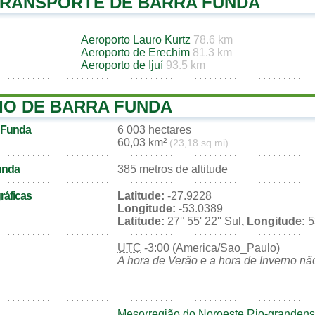
TRANSPORTE DE BARRA FUNDA
Aeroporto Lauro Kurtz
78.6 km
Aeroporto de Erechim
81.3 km
Aeroporto de Ijuí
93.5 km
IO DE BARRA FUNDA
a Funda
6 003 hectares
60,03 km²
(23,18 sq mi)
Funda
385 metros de altitude
áficas
Latitude:
-27.9228
Longitude:
-53.0389
Latitude:
27° 55' 22'' Sul
, Longitude:
53
UTC
-3:00 (America/Sao_Paulo)
A hora de Verão e a hora de Inverno nã
Mesorregião do Noroeste Rio-granden