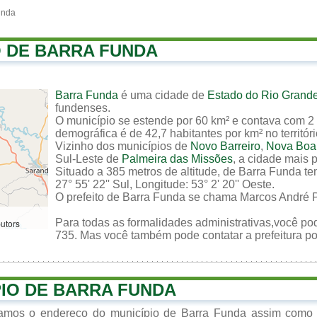
unda
O DE BARRA FUNDA
Barra Funda
é uma cidade de
Estado do Rio Grande
fundenses.
O município se estende por 60 km² e contava com 2 
demográfica é de 42,7 habitantes por km² no territór
Vizinho dos municípios de
Novo Barreiro
,
Nova Boa 
Sul-Leste de
Palmeira das Missões
, a cidade mais 
Situado a 385 metros de altitude, de Barra Funda te
27° 55' 22'' Sul, Longitude: 53° 2' 20'' Oeste.
O prefeito de Barra Funda se chama Marcos André P
Para todas as formalidades administrativas,você pod
butors
735. Mas você também pode contatar a prefeitura por
PIO DE BARRA FUNDA
izamos o endereço do município de Barra Funda assim como 