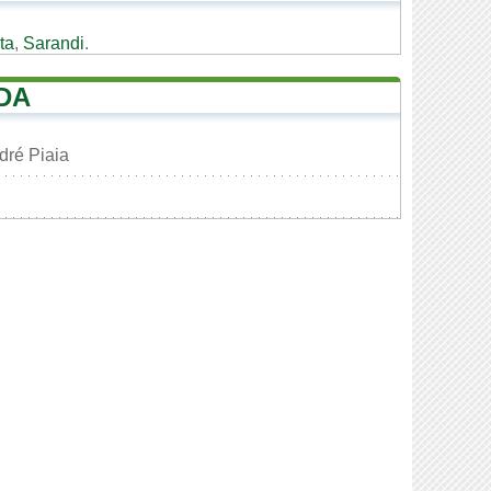
ta
,
Sarandi
.
DA
dré Piaia