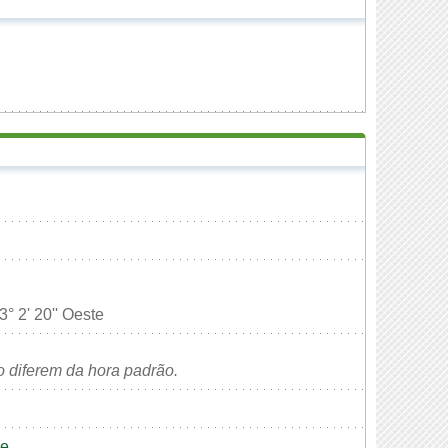
° 2' 20'' Oeste
o diferem da hora padrão.
se