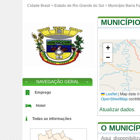
Cidade Brasil >
Estado de Rio Grande do Sul
>
Município Barra F
MUNICÍPI
+
−
NAVEGAÇÃO GERAL
Emprego
Leaflet
|
Map data ©
OpenStreetMap
contri
Hotel
Atualizar dados
.
Todas as informações
O MUNICÍ
Aqui disponibil