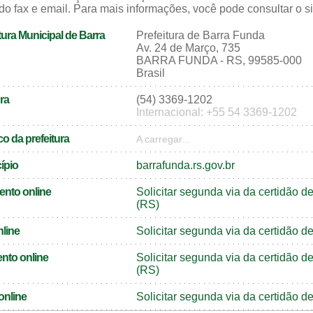
do fax e email. Para mais informações, você pode consultar o sit
ura Municipal de Barra
Prefeitura de Barra Funda
Av. 24 de Março, 735
BARRA FUNDA - RS, 99585-000
Brasil
ra
(54) 3369-1202
Internacional: +55 54 3369-1202
o da prefeitura
A carregar...
cípio
barrafunda.rs.gov.br
ento online
Solicitar segunda via da certidão 
(RS)
nline
Solicitar segunda via da certidão 
nto online
Solicitar segunda via da certidão 
(RS)
online
Solicitar segunda via da certidão 