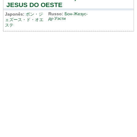
JESUS DO OESTE
Russo:
Бон-Жезус-
Japonês:
ボン・ジ
ду-Уэсти
ェズース・ド・オエ
ステ