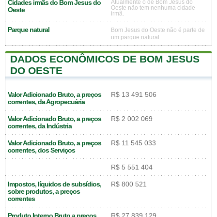
Cidades irmãs do Bom Jesus do
Atualmente o de Bom Jesus do
Oeste não tem nenhuma cidade
Oeste
irmã.
Parque natural
Bom Jesus do Oeste não é parte de
um parque natural
DADOS ECONÔMICOS DE BOM JESUS
DO OESTE
Valor Adicionado Bruto, a preços
R$ 13 491 506
correntes, da Agropecuária
Valor Adicionado Bruto, a preços
R$ 2 002 069
correntes, da Indústria
Valor Adicionado Bruto, a preços
R$ 11 545 033
correntes, dos Serviços
R$ 5 551 404
Impostos, líquidos de subsídios,
R$ 800 521
sobre produtos, a preços
correntes
Produto Interno Bruto a preços
R$ 27 839 129