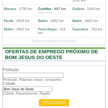
1202 km
Manaus
: 2730 km
Curitiba
: 407 km
Goiânia
: 1184 km
mais perto
Recife
: 2829 km
Belém
: 2852 km
Belém
: 2852 km
Belém
: 2852 km
Porto Alegre
: 415
Guarulhos
: 753 km
km
Distância calculada em linha reta!
OFERTAS DE EMPREGO PRÓXIMO DE
BOM JESUS DO OESTE
Profissão
Profissão, Palavras-chave, companhia
Cidade
Cidade, Departamento, Região
PROCURAR