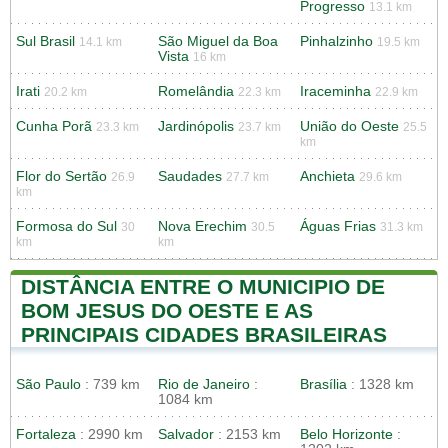
Progresso
13.1 km
Sul Brasil
São Miguel da Boa
Pinhalzinho
14.1 km
19.5 km
Vista
16 km
Irati
Romelândia
Iraceminha
20.2 km
22.3 km
22.9 km
Cunha Porã
Jardinópolis
União do Oeste
23.3 km
23.7 km
25.5
km
Flor do Sertão
Saudades
Anchieta
26.9
27.7 km
29.6 km
km
Formosa do Sul
Nova Erechim
Águas Frias
30
30.5
31.3 km
km
km
DISTÂNCIA ENTRE O MUNICIPIO DE
BOM JESUS DO OESTE E AS
PRINCIPAIS CIDADES BRASILEIRAS
São Paulo
: 739 km
Rio de Janeiro
:
Brasília
: 1328 km
1084 km
Fortaleza
: 2990 km
Salvador
: 2153 km
Belo Horizonte
: