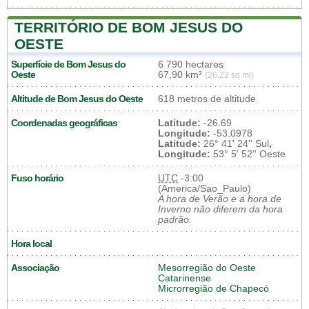
TERRITÓRIO DE BOM JESUS DO
OESTE
Superfície de Bom Jesus do
6 790 hectares
Oeste
67,90 km²
(26,22 sq mi)
Altitude de Bom Jesus do Oeste
618 metros de altitude
Coordenadas geográficas
Latitude:
-26.69
Longitude:
-53.0978
Latitude:
26° 41' 24'' Sul
,
Longitude:
53° 5' 52'' Oeste
Fuso horário
UTC
-3:00
(America/Sao_Paulo)
A hora de Verão e a hora de
Inverno não diferem da hora
padrão.
Hora local
Associação
Mesorregião do Oeste
Catarinense
Microrregião de Chapecó