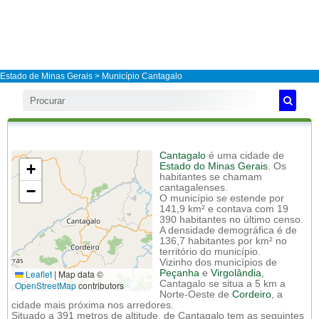
Estado de Minas Gerais
>
Município Cantagalo
Cantagalo
é uma cidade de
+
Estado do Minas Gerais
. Os
habitantes se chamam
−
cantagalenses.
O município se estende por
141,9 km² e contava com 19
390 habitantes no último censo.
A densidade demográfica é de
136,7 habitantes por km² no
território do município.
Vizinho dos municípios de
Leaflet
|
Map data ©
Peçanha
e
Virgolândia
,
Cantagalo se situa a 5 km a
OpenStreetMap
contributors
Norte-Oeste de
Cordeiro
, a
cidade mais próxima nos arredores.
Situado a 391 metros de altitude, de Cantagalo tem as seguintes