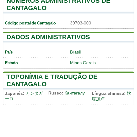
NÚMEROS ADMINISTRATIVOS DE
CANTAGALO
Código postal de Cantagalo
39703-000
DADOS ADMINISTRATIVOS
País
Brasil
Estado
Minas Gerais
TOPONÍMIA E TRADUÇÃO DE
CANTAGALO
Russo:
Кантагалу
Japonês:
カンタガ
Língua chinesa:
坎
ーロ
塔加卢