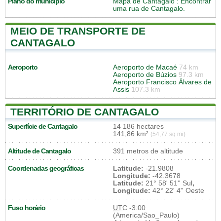
Plano do município
Mapa de Cantagalo
: Encontrar
uma rua de Cantagalo.
MEIO DE TRANSPORTE DE
CANTAGALO
Aeroporto
Aeroporto de Macaé
74 km
Aeroporto de Búzios
97.3 km
Aeroporto Francisco Álvares de
Assis
107.3 km
TERRITÓRIO DE CANTAGALO
Superfície de Cantagalo
14 186 hectares
141,86 km²
(54,77 sq mi)
Altitude de Cantagalo
391 metros de altitude
Coordenadas geográficas
Latitude:
-21.9808
Longitude:
-42.3678
Latitude:
21° 58' 51'' Sul
,
Longitude:
42° 22' 4'' Oeste
Fuso horário
UTC
-3:00
(America/Sao_Paulo)