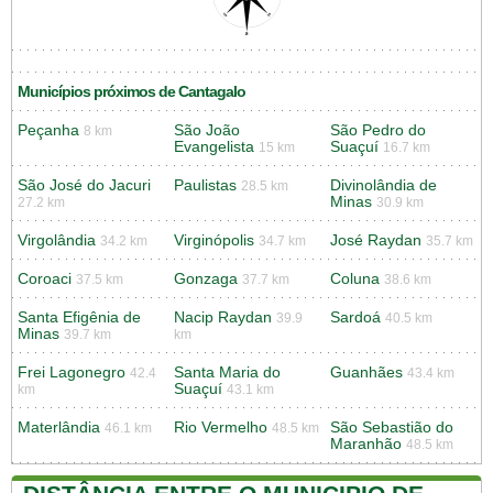
Municípios próximos de Cantagalo
Peçanha
São João
São Pedro do
8 km
Evangelista
Suaçuí
15 km
16.7 km
São José do Jacuri
Paulistas
Divinolândia de
28.5 km
Minas
27.2 km
30.9 km
Virgolândia
Virginópolis
José Raydan
34.2 km
34.7 km
35.7 km
Coroaci
Gonzaga
Coluna
37.5 km
37.7 km
38.6 km
Santa Efigênia de
Nacip Raydan
Sardoá
39.9
40.5 km
Minas
39.7 km
km
Frei Lagonegro
Santa Maria do
Guanhães
42.4
43.4 km
Suaçuí
km
43.1 km
Materlândia
Rio Vermelho
São Sebastião do
46.1 km
48.5 km
Maranhão
48.5 km