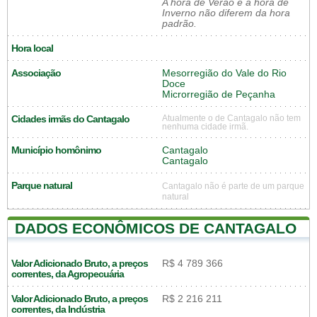
A hora de Verão e a hora de
Inverno não diferem da hora
padrão.
Hora local
Associação
Mesorregião do Vale do Rio
Doce
Microrregião de Peçanha
Cidades irmãs do Cantagalo
Atualmente o de Cantagalo não tem
nenhuma cidade irmã.
Município homônimo
Cantagalo
Cantagalo
Parque natural
Cantagalo não é parte de um parque
natural
DADOS ECONÔMICOS DE CANTAGALO
Valor Adicionado Bruto, a preços
R$ 4 789 366
correntes, da Agropecuária
Valor Adicionado Bruto, a preços
R$ 2 216 211
correntes, da Indústria