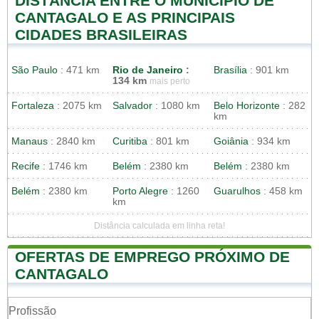
DISTÂNCIA ENTRE O MUNICIPIO DE
CANTAGALO E AS PRINCIPAIS
CIDADES BRASILEIRAS
São Paulo
: 471 km
Rio de Janeiro
:
Brasília
: 901 km
134 km
mais perto
Fortaleza
: 2075 km
Salvador
: 1080 km
Belo Horizonte
: 282
km
Manaus
: 2840 km
Curitiba
: 801 km
Goiânia
: 934 km
Recife
: 1746 km
Belém
: 2380 km
Belém
: 2380 km
Belém
: 2380 km
Porto Alegre
: 1260
Guarulhos
: 458 km
km
Distância calculada em linha reta!
OFERTAS DE EMPREGO PRÓXIMO DE
CANTAGALO
Profissão