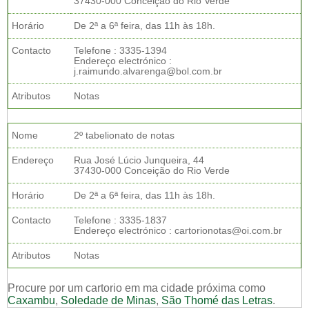
37430-000 Conceição do Rio Verde
Horário
De 2ª a 6ª feira, das 11h às 18h.
Contacto
Telefone : 3335-1394
Endereço electrónico :
j.raimundo.alvarenga@bol.com.br
Atributos
Notas
Nome
2º tabelionato de notas
Endereço
Rua José Lúcio Junqueira, 44
37430-000 Conceição do Rio Verde
Horário
De 2ª a 6ª feira, das 11h às 18h.
Contacto
Telefone : 3335-1837
Endereço electrónico : cartorionotas@oi.com.br
Atributos
Notas
Procure por um cartorio em ma cidade próxima como
Caxambu
,
Soledade de Minas
,
São Thomé das Letras
.