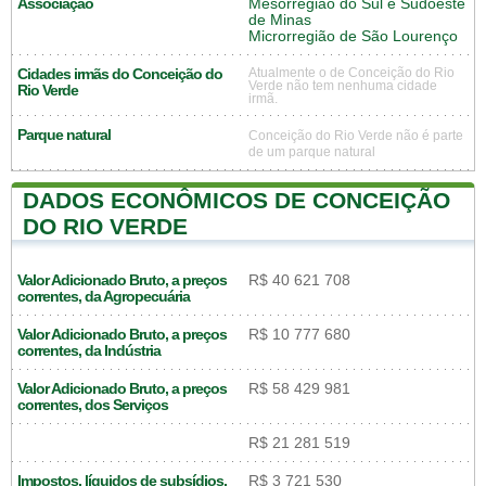
Associação
Mesorregião do Sul e Sudoeste
de Minas
Microrregião de São Lourenço
Cidades irmãs do Conceição do
Atualmente o de Conceição do Rio
Verde não tem nenhuma cidade
Rio Verde
irmã.
Parque natural
Conceição do Rio Verde não é parte
de um parque natural
DADOS ECONÔMICOS DE CONCEIÇÃO
DO RIO VERDE
Valor Adicionado Bruto, a preços
R$ 40 621 708
correntes, da Agropecuária
Valor Adicionado Bruto, a preços
R$ 10 777 680
correntes, da Indústria
Valor Adicionado Bruto, a preços
R$ 58 429 981
correntes, dos Serviços
R$ 21 281 519
Impostos, líquidos de subsídios,
R$ 3 721 530