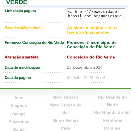
VERDE
Link desta página
Favoritos/Marcadores
Adicione a página a seus
favoritos/marcadores
Promover Conceição do Rio Verde
Promover il município de
Conceição do Rio Verde
Alteração a ser feita
Conceição do Rio Verde
Data de modificação
23 Dezembro 2024
Data da página
30 Julho 2026 05:09
Mato Grosso
Rio Grande do
Acre
Norte
Mato Grosso do
Alagoas
Sul
Rio Grande do Sul
Amapá
Minas Gerais
Rondônia
Amazonas
Pará
Roraima
Bahia