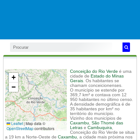
Conceição do Rio Verde
é uma
+
cidade de
Estado do Minas
Gerais
. Os habitantes se
−
chamam conceicionenses.
O município se estende por
369,7 km² e contava com 12
950 habitantes no último censo.
A densidade demográfica é de
35 habitantes por km² no
território do município.
Vizinho dos municípios de
Leaflet
|
Map data ©
Caxambu
,
São Thomé das
Letras
e
Cambuquira
,
OpenStreetMap
contributors
Conceição do Rio Verde se situa
a 19 km a Norte-Oeste de
Caxambu
, a cidade mais próxima nos