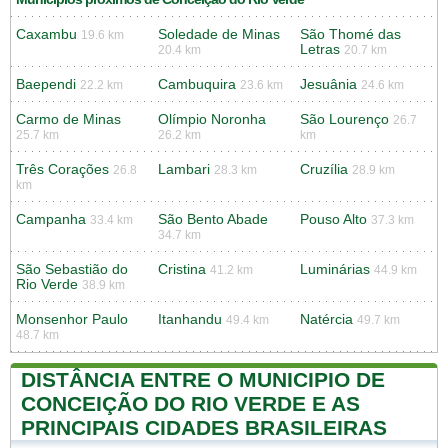
Caxambu
Soledade de Minas
São Thomé das
19.6 km
Letras
20.4 km
20.7 km
Baependi
Cambuquira
Jesuânia
22.2 km
23.6 km
24.6 km
Carmo de Minas
Olímpio Noronha
São Lourenço
26.7
25.7 km
26.2 km
km
Três Corações
Lambari
Cruzília
26.8
28.3 km
28.9 km
km
Campanha
São Bento Abade
Pouso Alto
33.4 km
37.3 km
34.7 km
São Sebastião do
Cristina
Luminárias
41.2 km
44.9 km
Rio Verde
38.9 km
Monsenhor Paulo
Itanhandu
Natércia
49.4 km
49.7 km
48.7 km
DISTÂNCIA ENTRE O MUNICIPIO DE
CONCEIÇÃO DO RIO VERDE E AS
PRINCIPAIS CIDADES BRASILEIRAS