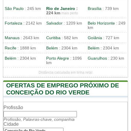
São Paulo
: 245 km
Rio de Janeiro
:
Brasília
: 739 km
224 km
mais perto
Fortaleza
: 2142 km
Salvador
: 1209 km
Belo Horizonte
: 249
km
Manaus
: 2643 km
Curitiba
: 582 km
Goiânia
: 727 km
Recife
: 1888 km
Belém
: 2304 km
Belém
: 2304 km
Belém
: 2304 km
Porto Alegre
: 1096
Guarulhos
: 230 km
km
Distância calculada em linha reta!
OFERTAS DE EMPREGO PRÓXIMO DE
CONCEIÇÃO DO RIO VERDE
Profissão
Profissão, Palavras-chave, companhia
Cidade