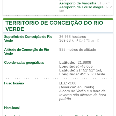
Aeroporto de Varginha
51.6 km
Aeroporto de Pouso Alegre
97.2
km
TERRITÓRIO DE CONCEIÇÃO DO RIO
VERDE
Superfície de Conceição do Rio
36 968 hectares
Verde
369,68 km²
(142,73 sq mi)
Altitude de Conceição do Rio
938 metros de altitude
Verde
Coordenadas geográficas
Latitude:
-21.8808
Longitude:
-45.085
Latitude:
21° 52' 51'' Sul
,
Longitude:
45° 5' 6'' Oeste
Fuso horário
UTC
-3:00
(America/Sao_Paulo)
A hora de Verão e a hora de
Inverno não diferem da hora
padrão.
Hora local