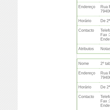
Endereço
Rua F
7940
Horário
De 2ª
Contacto
Telef
Fax 
Ender
Atributos
Notas
Nome
2º ta
Endereço
Rua F
7940
Horário
De 2ª
Contacto
Telef
Fax 
Ender