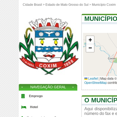
Cidade Brasil >
Estado de Mato Grosso do Sul
>
Município Coxim
MUNICÍPI
+
−
Leaflet
|
Map data ©
OpenStreetMap
contri
NAVEGAÇÃO GERAL
Emprego
O MUNICÍ
Hotel
Aqui disponibili
número do fax e e