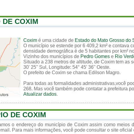
O DE COXIM
Coxim
é uma cidade de
Estado do Mato Grosso do 
O município se estende por 6 409,2 km² e contava c
densidade demográfica é de 5 habitantes por km² no t
Vizinho dos municípios de
Pedro Gomes
e
Rio Verd
Situado a 238 metros de altitude, de Coxim tem as s
30' 25'' Sul, Longitude: 54° 45' 36'' Oeste.
O prefeito de Coxim se chama Edilson Magro.
Para todas as formalidades administrativas,você po
268. Mas você também pode contatar a prefeitura por
Atualizar dados
.
butors
PIO DE COXIM
zamos o endereço do município de Coxim assim como meios de
mail. Para mais informações, você pode consultar o site oficial