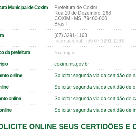
tura Municipal de Coxim
Prefeitura de Coxim
Rua 10 de Dezembro, 268
COXIM - MS, 79400-000
Brasil
ra
(67) 3291-1163
Internacional: +55 67 3291-1163
o da prefeitura
A carregar...
cípio
coxim.ms.gov.br
ento online
Solicitar segunda via da certidão de
nline
Solicitar segunda via da certidão de
nto online
Solicitar segunda via da certidão d
online
Solicitar segunda via da certidão de
OLICITE ONLINE SEUS CERTIDÕES E