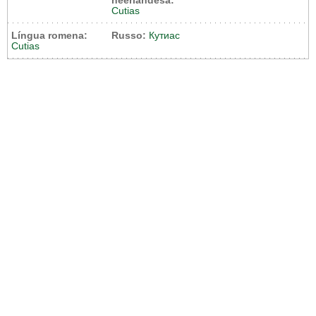
neerlandesa:
Cutias
Língua romena:
Russo:
Кутиас
Cutias