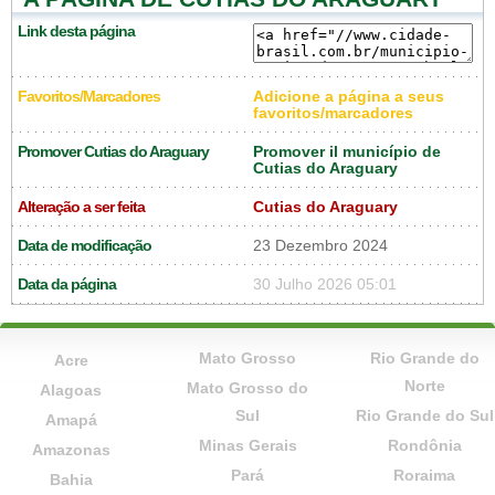
Link desta página
Favoritos/Marcadores
Adicione a página a seus
favoritos/marcadores
Promover Cutias do Araguary
Promover il município de
Cutias do Araguary
Alteração a ser feita
Cutias do Araguary
Data de modificação
23 Dezembro 2024
Data da página
30 Julho 2026 05:01
Mato Grosso
Rio Grande do
Acre
Norte
Mato Grosso do
Alagoas
Sul
Rio Grande do Sul
Amapá
Minas Gerais
Rondônia
Amazonas
Pará
Roraima
Bahia