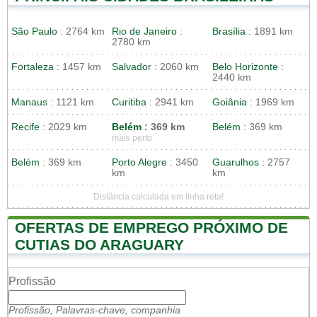
São Paulo
: 2764 km
Rio de Janeiro
:
Brasília
: 1891 km
2780 km
Fortaleza
: 1457 km
Salvador
: 2060 km
Belo Horizonte
:
2440 km
Manaus
: 1121 km
Curitiba
: 2941 km
Goiânia
: 1969 km
Recife
: 2029 km
Belém
: 369 km
Belém
: 369 km
mais perto
Belém
: 369 km
Porto Alegre
: 3450
Guarulhos
: 2757
km
km
Distância calculada em linha reta!
OFERTAS DE EMPREGO PRÓXIMO DE
CUTIAS DO ARAGUARY
Profissão
Profissão, Palavras-chave, companhia