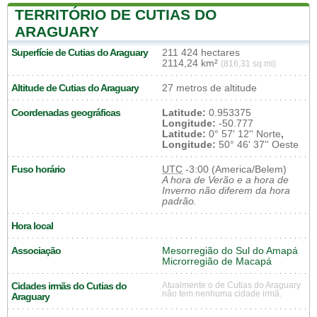
TERRITÓRIO DE CUTIAS DO
ARAGUARY
Superfície de Cutias do Araguary
211 424 hectares
2114,24 km²
(816,31 sq mi)
Altitude de Cutias do Araguary
27 metros de altitude
Coordenadas geográficas
Latitude:
0.953375
Longitude:
-50.777
Latitude:
0° 57' 12'' Norte
,
Longitude:
50° 46' 37'' Oeste
Fuso horário
UTC
-3:00 (America/Belem)
A hora de Verão e a hora de
Inverno não diferem da hora
padrão.
Hora local
Associação
Mesorregião do Sul do Amapá
Microrregião de Macapá
Cidades irmãs do Cutias do
Atualmente o de Cutias do Araguary
não tem nenhuma cidade irmã.
Araguary