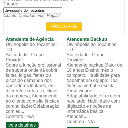
Cidade
Cidade, Departamento, Região
PROCURAR
Atendente de Agência
Atendente Backup
Divinópolis do Tocantins -
Divinópolis do Tocantins -
TO
TO
Sociedade : Grupo
Sociedade : Grupo
Provider
Provider
Sobre a função profissional
Atendente backup Maior de
de suporte onde irá cobrir
18 anos; Ensino médio
faltas, folgas, férias ou
completo; Habilidade para
picos de demanda dos
trabalhar em equipe; Boa
operadores titulares, em
fluência verbal e escrita;
diferentes setores e filiais
Proatividade;
da empresa; Atendimento
Adaptabilidade e Foco em
ao cliente com eficiência e
resultado; Habilidade com
cordialidade; Colaboração
digitação e noções de
com eq...
informática básica.
Contrato : N/A
Atenden...
Contrato : N/A
veja detalhes