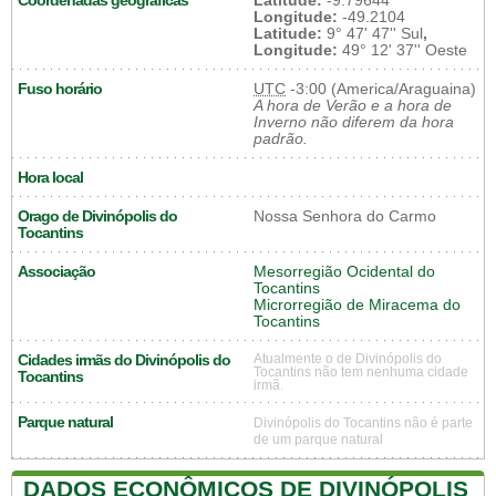
Coordenadas geográficas
Latitude:
-9.79644
Longitude:
-49.2104
Latitude:
9° 47' 47'' Sul
,
Longitude:
49° 12' 37'' Oeste
Fuso horário
UTC
-3:00 (America/Araguaina)
A hora de Verão e a hora de
Inverno não diferem da hora
padrão.
Hora local
Orago de Divinópolis do
Nossa Senhora do Carmo
Tocantins
Associação
Mesorregião Ocidental do
Tocantins
Microrregião de Miracema do
Tocantins
Cidades irmãs do Divinópolis do
Atualmente o de Divinópolis do
Tocantins não tem nenhuma cidade
Tocantins
irmã.
Parque natural
Divinópolis do Tocantins não é parte
de um parque natural
DADOS ECONÔMICOS DE DIVINÓPOLIS