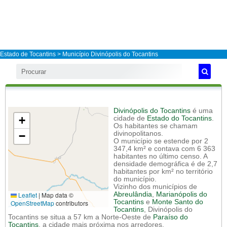
Estado de Tocantins
>
Município Divinópolis do Tocantins
Divinópolis do Tocantins
é uma
+
cidade de
Estado do Tocantins
.
Os habitantes se chamam
−
divinopolitanos.
O município se estende por 2
347,4 km² e contava com 6 363
habitantes no último censo. A
densidade demográfica é de 2,7
habitantes por km² no território
do município.
Vizinho dos municípios de
Leaflet
|
Map data ©
Abreulândia
,
Marianópolis do
Tocantins
e
Monte Santo do
OpenStreetMap
contributors
Tocantins
, Divinópolis do
Tocantins se situa a 57 km a Norte-Oeste de
Paraíso do
Tocantins
, a cidade mais próxima nos arredores.