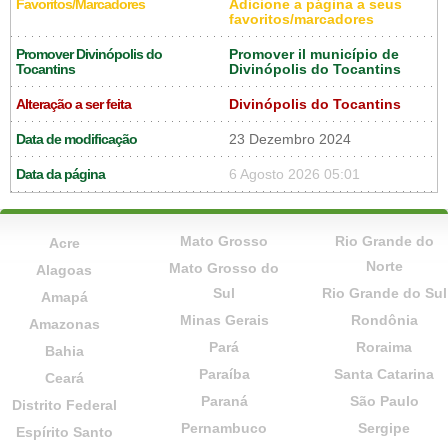
Favoritos/Marcadores
Adicione a página a seus
favoritos/marcadores
Promover Divinópolis do
Promover il município de
Tocantins
Divinópolis do Tocantins
Alteração a ser feita
Divinópolis do Tocantins
Data de modificação
23 Dezembro 2024
Data da página
6 Agosto 2026 05:01
Mato Grosso
Rio Grande do
Acre
Norte
Mato Grosso do
Alagoas
Sul
Rio Grande do Sul
Amapá
Minas Gerais
Rondônia
Amazonas
Pará
Roraima
Bahia
Paraíba
Santa Catarina
Ceará
Paraná
São Paulo
Distrito Federal
Pernambuco
Sergipe
Espírito Santo