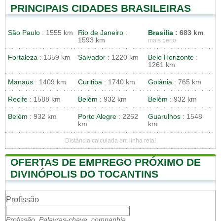
PRINCIPAIS CIDADES BRASILEIRAS
São Paulo
: 1555 km
Rio de Janeiro
:
Brasília
: 683 km
1593 km
mais perto
Fortaleza
: 1359 km
Salvador
: 1220 km
Belo Horizonte
:
1261 km
Manaus
: 1409 km
Curitiba
: 1740 km
Goiânia
: 765 km
Recife
: 1588 km
Belém
: 932 km
Belém
: 932 km
Belém
: 932 km
Porto Alegre
: 2262
Guarulhos
: 1548
km
km
Distância calculada em linha reta!
OFERTAS DE EMPREGO PRÓXIMO DE
DIVINÓPOLIS DO TOCANTINS
Profissão
Profissão, Palavras-chave, companhia