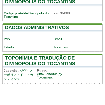
DIVINÓPOLIS DO TOCANTINS
Código postal de Divinópolis do
77670-000
Tocantins
DADOS ADMINISTRATIVOS
País
Brasil
Estado
Tocantins
TOPONÍMIA E TRADUÇÃO DE
DIVINÓPOLIS DO TOCANTINS
Russo:
Japonês:
ジヴィノ
Дивинополис-ду-
ーポリス・ド・トカ
Токантинс
ンティンス